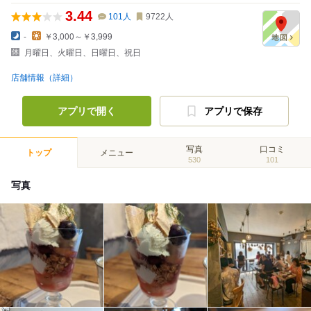
3.44
101
人
9722
人
-
￥3,000～￥3,999
月曜日、火曜日、日曜日、祝日
店舗情報（詳細）
アプリで開く
アプリで保存
写真
口コミ
トップ
メニュー
530
101
写真