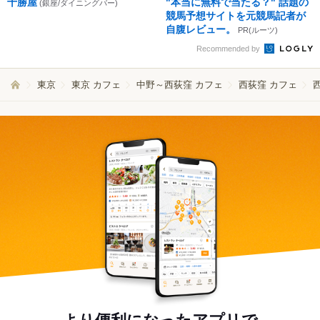
十勝屋
"本当に無料で当たる？" 話題の
(銀座/ダイニングバー)
競馬予想サイトを元競馬記者が
自腹レビュー。
PR(ルーツ)
Recommended by
東京
東京 カフェ
中野～西荻窪 カフェ
西荻窪 カフェ