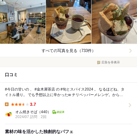
すべての写真を見る（733件）
広告を非表示
口コミ
#今日の甘いの 、 #金木犀茶店 の #旬とスパイス2024 。 なるほどね、タ
イトル通り。 でも予想以上に辛かったw チリペッパーメレンゲ。から
ー！ メレンゲが辛...
3.7
Lunch:
オム焼きそば
（440）
2024/07 訪問
2回
素材の味を活かした独創的なパフェ