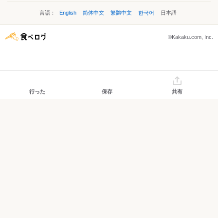
言語：
English
简体中文
繁體中文
한국어
日本語
©Kakaku.com, Inc.
行った
保存
共有