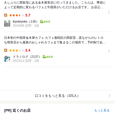
久しぶりに西荻窪にある金木犀茶店に行ってきました。こちらは、季節に
よって定期的に変わるパフェと中国茶がいただけるお店です。 お店公式
サイトのブッキングから予約が必要です。その...
3.7
Lunch:
kiyokiyoko
（130）
2024/06 訪問
1回
日本初の中国茶金木犀カフェ カフェ激戦区の西荻窪…昔ながらのレトロ
な喫茶店から最新のおしゃれカフェまで集まるこの場所で…予約制であり
ながらも高いの人気カフェ金木犀茶店…中国茶...
3.4
Lunch:
ドラノログ
（2137）
2023/12 訪問
1回
口コミをもっと見る（101人）
[PR] 近くのお店
もっと見る