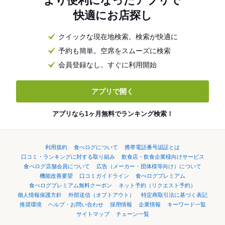
より便利になったアプリで
快適にお店探し
クイックな現在地検索。検索が快適に
予約も簡単。空席をスムーズに検索
会員登録なし。すぐに利用開始
アプリで開く
アプリなら1ヶ月無料でランキング検索！
利用規約
食べログについて
携帯電話番号認証とは
口コミ・ランキングに対する取り組み
飲食店・飲食企業様向けサービス
食べログ店舗会員について
広告（メーカー・団体様等向け）について
機能改善要望
口コミガイドライン
食べログプレミアム
食べログプレミアム無料クーポン
ネット予約（リクエスト予約）
個人情報保護方針
外部送信（オプトアウト）
特定商取引法に基づく表記
推奨環境
ヘルプ・お問い合わせ
採用情報
企業情報
キーワード一覧
サイトマップ
チェーン一覧