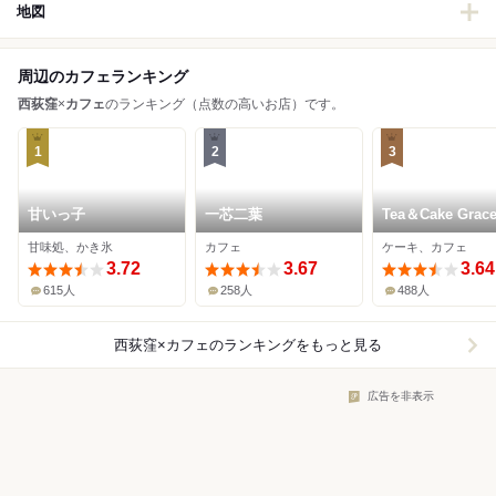
地図
周辺のカフェランキング
西荻窪
×
カフェ
のランキング（点数の高いお店）です。
1
2
3
甘いっ子
一芯二葉
Tea＆Cake Grac
甘味処、かき氷
カフェ
ケーキ、カフェ
3.72
3.67
3.64
615人
258人
488人
西荻窪×カフェ
のランキングをもっと見る
広告を非表示