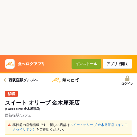
インストール
アプリで開く
西荻窪駅グルメへ
ログイン
スイート オリーブ 金木犀茶店
(sweet olive 金木犀茶店)
西荻窪駅/カフェ
移転前の店舗情報です。新しい店舗は
スイートオリーブ 金木犀茶店（キンモ
クセイサテン）
をご参照ください。