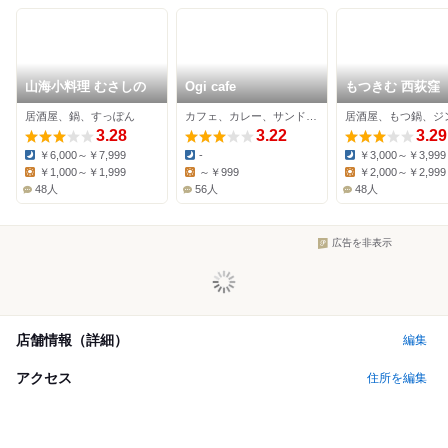
山海小料理 むさしの
Ogi cafe
もつきむ 西荻窪
居酒屋、鍋、すっぽん
カフェ、カレー、サンドイッチ
3.28
3.22
3.29
￥6,000～￥7,999
-
￥3,000～￥3,999
Dinner:
Dinner:
Dinner:
￥1,000～￥1,999
～￥999
￥2,000～￥2,999
Lunch:
Lunch:
Lunch:
48人
56人
48人
広告を非表示
店舗情報（詳細）
編集
アクセス
住所を編集