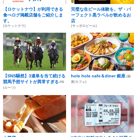
【ロケットナウ】が利用できる
完璧な生ビール体験を。ザ・パ
食べログ掲載店舗をご紹介しま
ーフェクト黒ラベルが飲めるお
す。
店
(ロケットナウ)
(サッポロビール)
【SNS騒然】3連単を当て続ける
hole hole cafe＆diner 銀座
(銀
競馬予想サイトが異常すぎる
座/カフェ)
PR
(ルーツ)