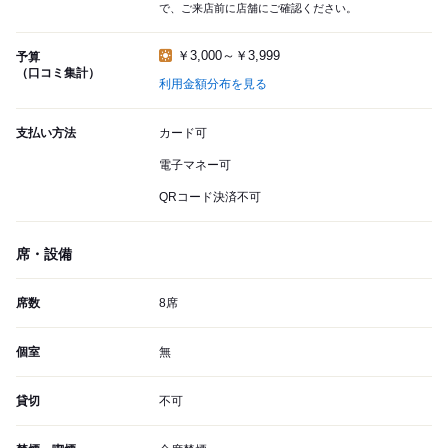
で、ご来店前に店舗にご確認ください。
￥3,000～￥3,999
予算
（口コミ集計）
利用金額分布を見る
支払い方法
カード可
電子マネー可
QRコード決済不可
席・設備
席数
8席
個室
無
貸切
不可