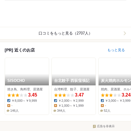
口コミをもっと見る（2707人）
[PR] 近くのお店
もっと見る
SISOCHO
台北餃子 西荻窪張記
炭火焼肉ホルモン
綱三四郎Neo 西
焼き鳥、鳥料理、居酒屋
台湾料理、餃子、居酒屋
焼肉、居酒屋、ホル
店
3.45
3.47
3.24
￥8,000～￥9,999
￥2,000～￥2,999
￥3,000～￥3,999
Dinner:
Dinner:
Dinner:
-
￥1,000～￥1,999
-
Lunch:
Lunch:
Lunch:
146人
344人
52人
広告を非表示