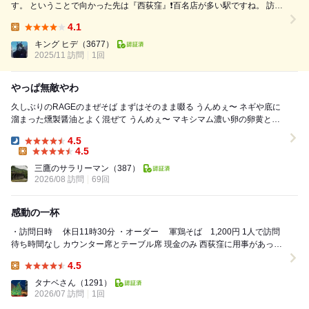
す。 ということで向かった先は『西荻窪』❗️百名店が多い駅ですね。 訪れ
たのはコチラΣ(￣。￣ﾉ)ﾉ 【麺尊 RAGE】さんですぅ〜。こちらのお店
4.1
は、 17'〜22'24'ラーメン百名店❗️ The Tabelog A...
Lunch:
キング ヒデ
（3677）
2025/11 訪問
1回
やっぱ無敵やわ
久しぶりのRAGEのまぜそば まずはそのまま啜る うんめぇ〜 ネギや底に
溜まった燻製醤油とよく混ぜて うんめぇ〜 マキシマム濃い卵の卵黄と混
ぜて レモン酢を少し加えて ...
4.5
Dinner:
4.5
Lunch:
三鷹のサラリーマン
（387）
2026/08 訪問
69回
感動の一杯
・訪問日時 休日11時30分 ・オーダー 軍鶏そば 1,200円 1人で訪問
待ち時間なし カウンター席とテーブル席 現金のみ 西荻窪に用事があっ
た...
4.5
Lunch:
タナベさん
（1291）
2026/07 訪問
1回