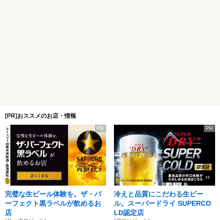
[PR]おススメのお店・情報
PR
PR
完璧な生ビール体験を。ザ・パ
冷えと品質にこだわる生ビー
ーフェクト黒ラベルが飲めるお
ル。スーパードライ SUPERCO
店
LD認定店