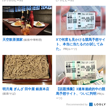
(サッポロビール)
(アサヒビール)
天空飲茶酒家
Xで何度も見かける競馬予想サイ
(銀座/中華料理)
ト、本当に当たるのか試してみ
た。
PR(ルーツ)
明月庵 ぎんざ 田中屋 銀座本店
【話題沸騰】3連単連続的中の競
馬予想サイト、ついに判明
(銀座/そば)
PR(ル
ーツ)
Recommended by