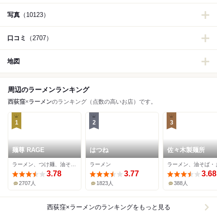
写真
（10123）
口コミ
（2707）
地図
周辺のラーメンランキング
西荻窪
×
ラーメン
のランキング（点数の高いお店）です。
1
2
3
麺尊 RAGE
はつね
佐々木製麺所
ラーメン、つけ麺、油そば・まぜそば
ラーメン
3.78
3.77
3.68
2707人
1823人
388人
西荻窪×ラーメン
のランキングをもっと見る