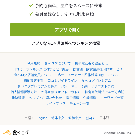
予約も簡単。空席をスムーズに検索
会員登録なし。すぐに利用開始
アプリで開く
アプリなら1ヶ月無料でランキング検索！
利用規約
食べログについて
携帯電話番号認証とは
口コミ・ランキングに対する取り組み
飲食店・飲食企業様向けサービス
食べログ店舗会員について
広告（メーカー・団体様等向け）について
機能改善要望
口コミガイドライン
食べログプレミアム
食べログプレミアム無料クーポン
ネット予約（リクエスト予約）
個人情報保護方針
外部送信（オプトアウト）
特定商取引法に基づく表記
推奨環境
ヘルプ・お問い合わせ
採用情報
企業情報
キーワード一覧
サイトマップ
チェーン一覧
言語：
English
简体中文
繁體中文
한국어
日本語
©Kakaku.com, Inc.