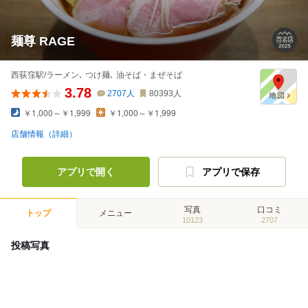
麺尊 RAGE
西荻窪駅/ラーメン､ つけ麺､ 油そば・まぜそば
3.78
2707
人
80393
人
￥1,000～￥1,999
￥1,000～￥1,999
店舗情報（詳細）
アプリで開く
アプリで保存
写真
口コミ
トップ
メニュー
10123
2707
投稿写真