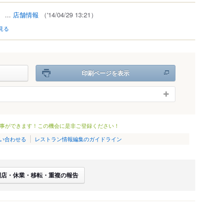
）
...
店舗情報
（'14/04/29 13:21）
見る
印刷ページを表示
事ができます！この機会に是非ご登録ください！
い合わせる
レストラン情報編集のガイドライン
閉店・休業・移転・重複の報告