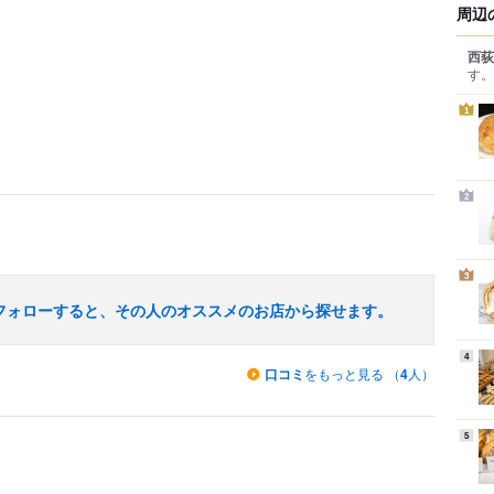
周辺
西荻
す。
1
2
3
フォローすると、その人のオススメのお店から探せます。
4
口コミ
をもっと見る （
4
人）
5