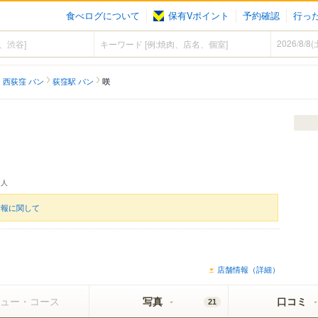
食べログについて
保有Vポイント
予約確認
行っ
西荻窪 パン
荻窪駅 パン
咲
人
情報に関して
店舗情報（詳細）
ュー・コース
写真
口コミ
21