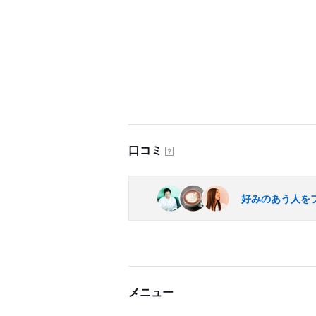
口コミ
？
好みのあう人を
メニュー