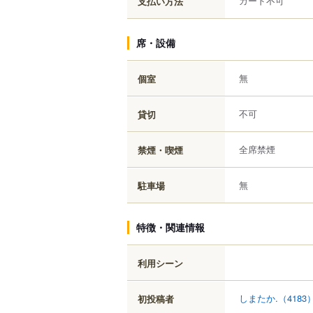
カード不可
支払い方法
席・設備
無
個室
不可
貸切
全席禁煙
禁煙・喫煙
無
駐車場
特徴・関連情報
利用シーン
しまたか.
（4183
初投稿者