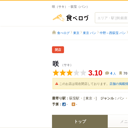
咲（サキ） - 荻窪（パン）
食べログ
食べログ
東京
東京 パン
中野～西荻窪 パン
閉店
咲
（サキ）
3.10
4
人
70
このお店は現在閉店しております。
店舗の掲載
最寄り駅：
荻窪駅
[
東京
]
ジャンル：
パン
予算：
-
-
トップ
メニ