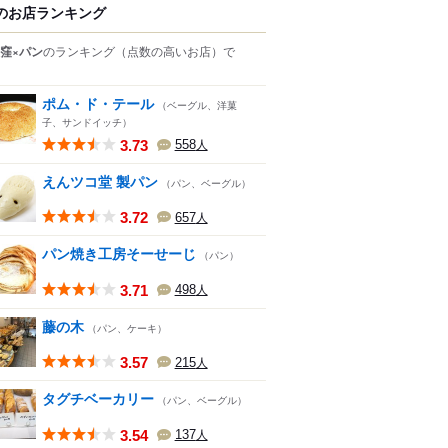
のお店ランキング
窪×パン
のランキング
（点数の高いお店）
で
ポム・ド・テール
（ベーグル、洋菓
子、サンドイッチ）
3.73
558
人
えんツコ堂 製パン
（パン、ベーグル）
3.72
657
人
パン焼き工房そーせーじ
（パン）
3.71
498
人
藤の木
（パン、ケーキ）
3.57
215
人
タグチベーカリー
（パン、ベーグル）
3.54
137
人