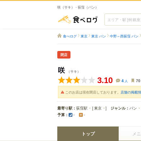
咲（サキ） - 荻窪（パン）
食べログ
食べログ
東京
東京 パン
中野～西荻窪 パン
閉店
咲
（サキ）
3.10
4
人
70
このお店は現在閉店しております。
店舗の掲載
最寄り駅：
荻窪駅
[
東京
]
ジャンル：
パン
予算：
-
-
トップ
メニ