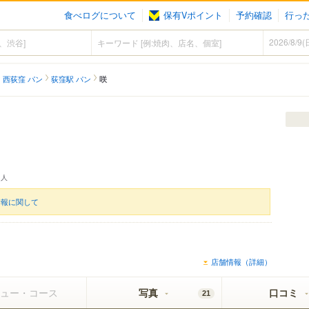
食べログについて
保有Vポイント
予約確認
行っ
西荻窪 パン
荻窪駅 パン
咲
人
情報に関して
店舗情報（詳細）
ュー・コース
写真
口コミ
21