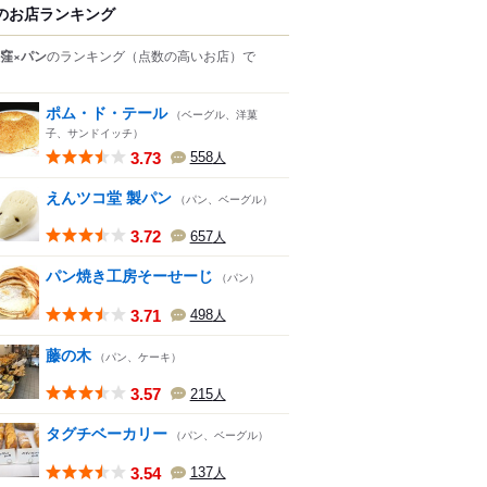
のお店ランキング
窪×パン
のランキング
（点数の高いお店）
で
ポム・ド・テール
（ベーグル、洋菓
子、サンドイッチ）
3.73
558
人
えんツコ堂 製パン
（パン、ベーグル）
3.72
657
人
パン焼き工房そーせーじ
（パン）
3.71
498
人
藤の木
（パン、ケーキ）
3.57
215
人
タグチベーカリー
（パン、ベーグル）
3.54
137
人