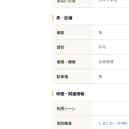
カード不可
支払い方法
席・設備
無
個室
不可
貸切
全席禁煙
禁煙・喫煙
無
駐車場
特徴・関連情報
利用シーン
しまたか.
（4182
初投稿者