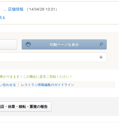
）
...
店舗情報
（'14/04/29 13:21）
見る
印刷ページを表示
事ができます！この機会に是非ご登録ください！
い合わせる
レストラン情報編集のガイドライン
閉店・休業・移転・重複の報告