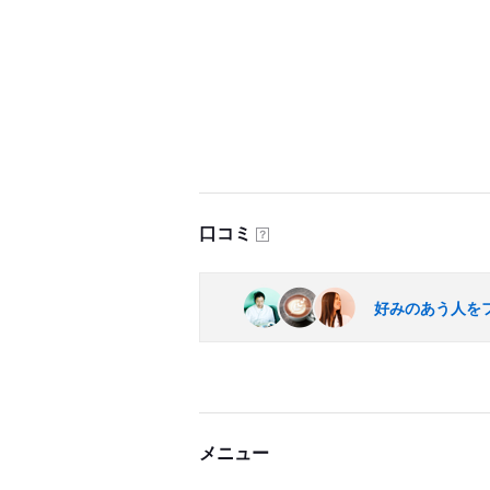
口コミ
？
好みのあう人を
メニュー