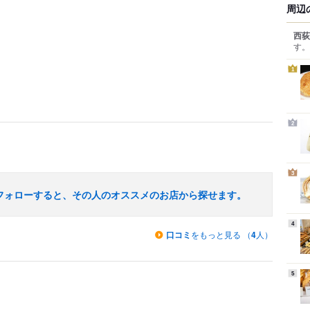
周辺
西荻
す。
1
2
3
フォローすると、その人のオススメのお店から探せます。
4
口コミ
をもっと見る （
4
人）
5