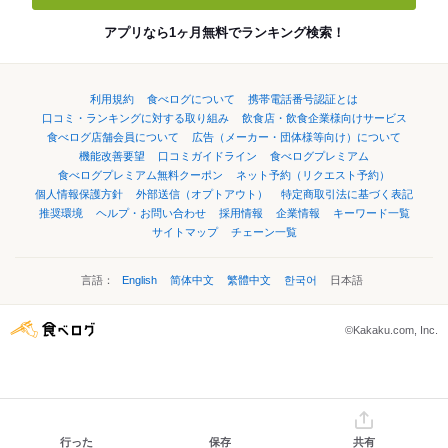
アプリなら1ヶ月無料でランキング検索！
利用規約
食べログについて
携帯電話番号認証とは
口コミ・ランキングに対する取り組み
飲食店・飲食企業様向けサービス
食べログ店舗会員について
広告（メーカー・団体様等向け）について
機能改善要望
口コミガイドライン
食べログプレミアム
食べログプレミアム無料クーポン
ネット予約（リクエスト予約）
個人情報保護方針
外部送信（オプトアウト）
特定商取引法に基づく表記
推奨環境
ヘルプ・お問い合わせ
採用情報
企業情報
キーワード一覧
サイトマップ
チェーン一覧
言語：
English
简体中文
繁體中文
한국어
日本語
©Kakaku.com, Inc.
行った
保存
共有