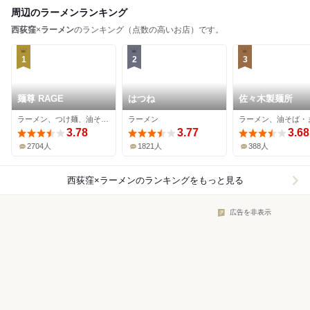
周辺のラーメンランキング
西荻窪
×
ラーメン
のランキング（点数の高いお店）です。
1
2
3
麺尊 RAGE
はつね
佐々木製麺所
ラーメン、つけ麺、油そば・まぜそば
ラーメン
3.78
3.77
3.68
2704人
1821人
388人
西荻窪×ラーメン
のランキングをもっと見る
広告を非表示