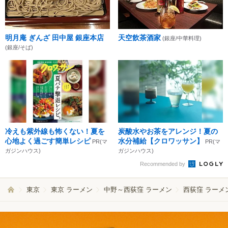
明月庵 ぎんざ 田中屋 銀座本店
天空飲茶酒家
(銀座/中華料理)
(銀座/そば)
冷えも紫外線も怖くない！夏を
炭酸水やお茶をアレンジ！夏の
心地よく過ごす簡単レシピ
水分補給【クロワッサン】
PR(マ
PR(マ
ガジンハウス)
ガジンハウス)
Recommended by
東京
東京 ラーメン
中野～西荻窪 ラーメン
西荻窪 ラーメ