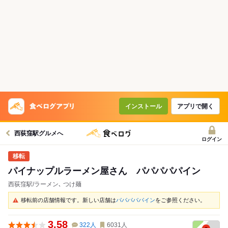
インストール
アプリで開く
西荻窪駅グルメへ
ログイン
パイナップルラーメン屋さん パパパパパイン
西荻窪駅/ラーメン､ つけ麺
移転前の店舗情報です。新しい店舗は
パパパパパイン
をご参照ください。
3.58
322
人
6031
人