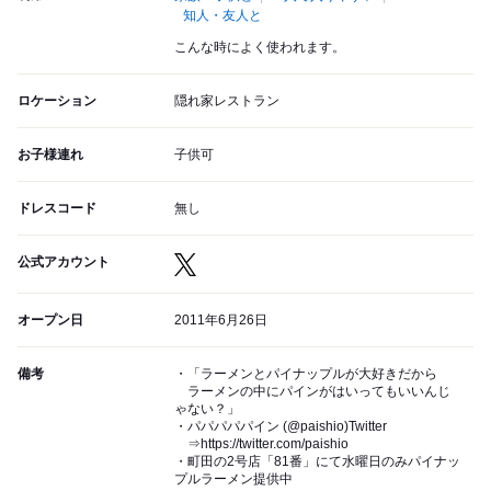
知人・友人と
こんな時によく使われます。
ロケーション
隠れ家レストラン
お子様連れ
子供可
ドレスコード
無し
公式アカウント
オープン日
2011年6月26日
備考
・「ラーメンとパイナップルが大好きだから
ラーメンの中にパインがはいってもいいんじ
ゃない？」
・パパパパパイン (@paishio)Twitter
⇒https://twitter.com/paishio
・町田の2号店「81番」にて水曜日のみパイナッ
プルラーメン提供中