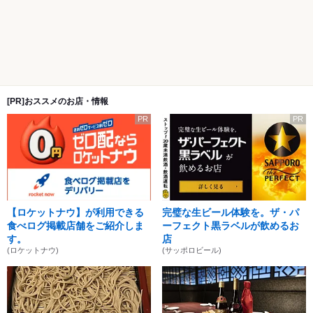
[PR]おススメのお店・情報
PR
PR
【ロケットナウ】が利用できる
完璧な生ビール体験を。ザ・パ
食べログ掲載店舗をご紹介しま
ーフェクト黒ラベルが飲めるお
す。
店
(ロケットナウ)
(サッポロビール)