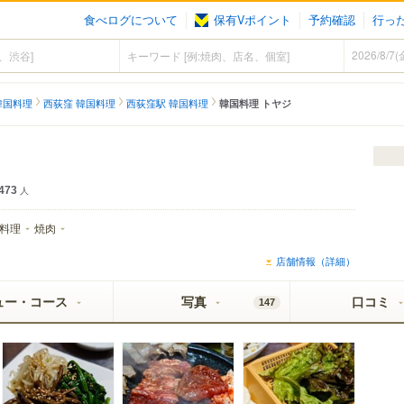
食べログについて
保有Vポイント
予約確認
行っ
韓国料理
西荻窪 韓国料理
西荻窪駅 韓国料理
韓国料理 トヤジ
473
人
料理
焼肉
店舗情報（詳細）
ュー・コース
写真
口コミ
147