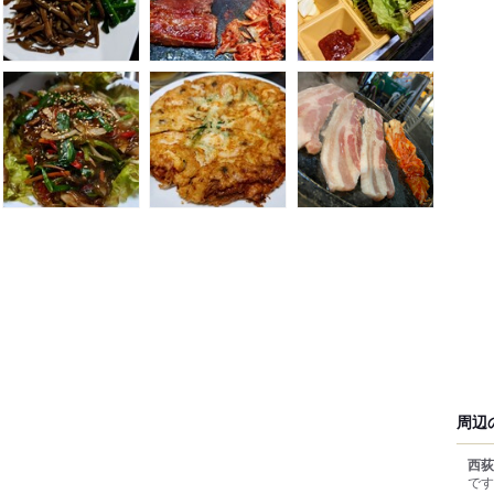
周辺
西荻
です