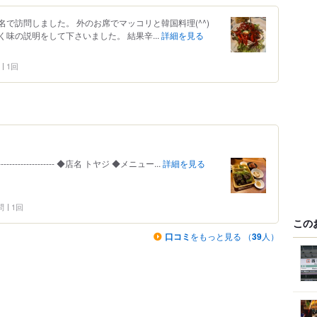
3名で訪問しました。 外のお席でマッコリと韓国料理(^^)
味の説明をして下さいました。 結果辛...
詳細を見る
1回
------------------------------ ◆店名 トヤジ ◆メニュー...
詳細を見る
問
1回
この
口コミ
をもっと見る （
39
人）