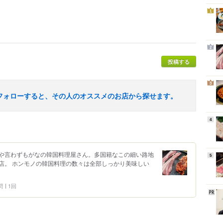
1
2
投稿する
3
フォローすると、その人のオススメのお店から探せます。
4
や言わずもがなの韓国料理屋さん。多国籍なこの細い路地
5
店。 ホンモノの韓国料理の数々は全部しっかり美味しい
問
1回