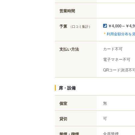
営業時間
予算
（口コミ集計）
￥4,000～￥4,9
利用金額分布を
カード不可
支払い方法
電子マネー不可
QRコード決済不
席・設備
無
個室
可
貸切
全席禁煙
禁煙・喫煙