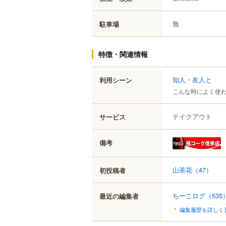
無
駐車場
特徴・関連情報
知人・友人と
利用シーン
こんな時によく使
テイクアウト
サービス
備考
山茶花
（47）
初投稿者
ちーこログ
（535
最近の編集者
編集履歴を詳しく