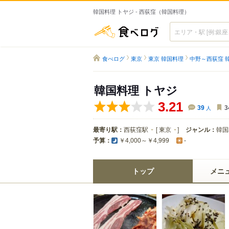
韓国料理 トヤジ - 西荻窪（韓国料理）
食べログ
食べログ
東京
東京 韓国料理
中野～西荻窪 
韓国料理 トヤジ
3.21
39
人
3
最寄り駅：
西荻窪駅
[
東京
]
ジャンル：
韓国
予算：
￥4,000～￥4,999
-
トップ
メニ