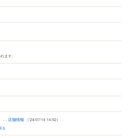
われます。
瓶コーク提供店
）
...
店舗情報
（'24/07/14 14:52）
見る