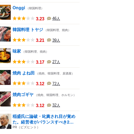
Onggi
（韓国料理）
3.23
46
人
韓国料理 トヤジ
（韓国料理、焼肉）
3.21
39
人
味家
（韓国料理、焼肉）
3.17
27
人
焼肉 よね田
（焼肉、韓国料理、居酒屋）
3.12
72
人
焼肉ゴギヤ
（焼肉、韓国料理、ホルモン）
3.12
32
人
稲盛氏に論破・叱責され目が覚め
た。経営者がバランスすべき2
つ...
PR（ビズヒント）