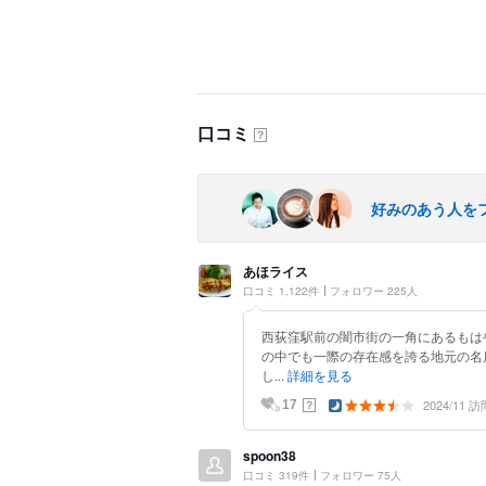
口コミ
？
好みのあう人を
あほライス
口コミ 1,122件
フォロワー 225人
西荻窪駅前の闇市街の一角にあるもは
の中でも一際の存在感を誇る地元の名
し...
詳細を見る
2024/11 訪
？
17
spoon38
口コミ 319件
フォロワー 75人