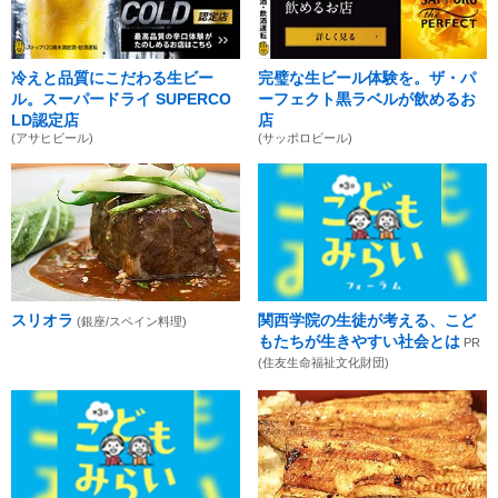
冷えと品質にこだわる生ビー
完璧な生ビール体験を。ザ・パ
ル。スーパードライ SUPERCO
ーフェクト黒ラベルが飲めるお
LD認定店
店
(アサヒビール)
(サッポロビール)
スリオラ
関西学院の生徒が考える、こど
(銀座/スペイン料理)
もたちが生きやすい社会とは
PR
(住友生命福祉文化財団)