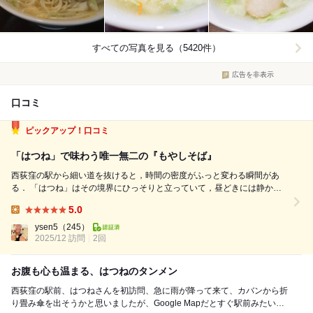
すべての写真を見る（5420件）
広告を非表示
口コミ
ピックアップ！口コミ
「はつね」で味わう唯一無二の『もやしそば』
西荻窪の駅から細い道を抜けると，時間の密度がふっと変わる瞬間があ
る． 「はつね」はその境界にひっそりと立っていて，昼どきには静かに
人が吸い寄せられていくお店． この日は『もやしそば』を注文しまし
5.0
た． スープの油膜が薄く張り，オレンジがかった琥珀色が揺れている．
Lunch:
もやしと細い人参は，炒めの...
ysen5
（245）
2025/12 訪問
2回
お腹も心も温まる、はつねのタンメン
西荻窪の駅前、はつねさんを初訪問、急に雨が降って来て、カバンから折
り畳み傘を出そうかと思いましたが、Google Mapだとすぐ駅前みたいな