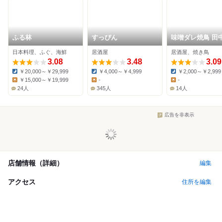
ふる林
すっぴん
味噌ダレ焼鳥 田
日本料理、ふぐ、海鮮
居酒屋
居酒屋、焼き鳥
3.08
3.48
3.09
￥20,000～￥29,999
￥4,000～￥4,999
￥2,000～￥2,999
Dinner:
Dinner:
Dinner:
￥15,000～￥19,999
-
-
Lunch:
Lunch:
Lunch:
24人
345人
14人
広告を非表示
店舗情報（詳細）
編集
アクセス
住所を編集