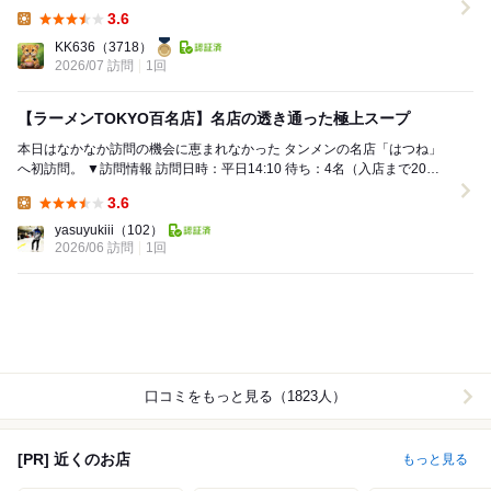
ので、走りました。 カウンター6席だけ...
3.6
Lunch:
KK636
（3718）
2026/07 訪問
1回
【ラーメンTOKYO百名店】名店の透き通った極上スープ
本日はなかなか訪問の機会に恵まれなかった タンメンの名店「はつね」
へ初訪問。 ▼訪問情報 訪問日時：平日14:10 待ち：4名（入店まで20
分） 駐車場：なし、近隣に...
3.6
Lunch:
yasuyukiii
（102）
2026/06 訪問
1回
口コミをもっと見る（1823人）
[PR] 近くのお店
もっと見る