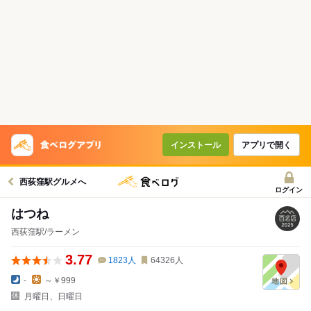
インストール
アプリで開く
西荻窪駅グルメへ
ログイン
はつね
西荻窪駅/ラーメン
3.77
1823
人
64326
人
-
～￥999
月曜日、日曜日