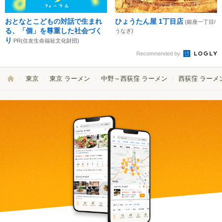
おとなとこどもの対話で生まれ
ひょうたん屋 1丁目店
(銀座一丁目/
る、「個」を尊重した社会づく
うなぎ)
り
PR(住友生命福祉文化財団)
Recommended by
東京
東京 ラーメン
中野～西荻窪 ラーメン
西荻窪 ラーメ