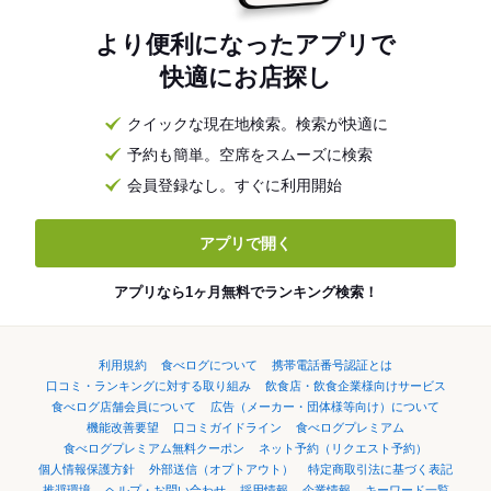
より便利になったアプリで
快適にお店探し
クイックな現在地検索。検索が快適に
予約も簡単。空席をスムーズに検索
会員登録なし。すぐに利用開始
アプリで開く
アプリなら1ヶ月無料でランキング検索！
利用規約
食べログについて
携帯電話番号認証とは
口コミ・ランキングに対する取り組み
飲食店・飲食企業様向けサービス
食べログ店舗会員について
広告（メーカー・団体様等向け）について
機能改善要望
口コミガイドライン
食べログプレミアム
食べログプレミアム無料クーポン
ネット予約（リクエスト予約）
個人情報保護方針
外部送信（オプトアウト）
特定商取引法に基づく表記
推奨環境
ヘルプ・お問い合わせ
採用情報
企業情報
キーワード一覧