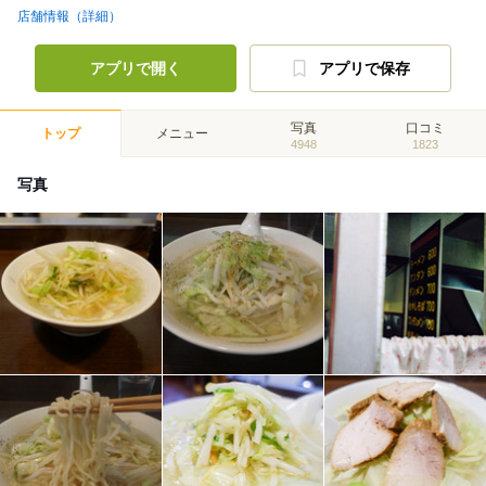
店舗情報（詳細）
アプリで開く
アプリで保存
写真
口コミ
トップ
メニュー
4948
1823
写真