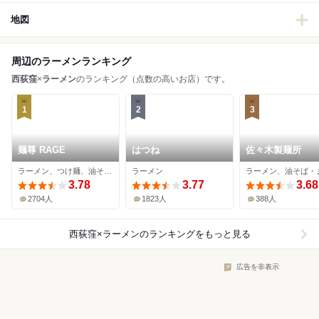
地図
周辺のラーメンランキング
西荻窪
×
ラーメン
のランキング（点数の高いお店）です。
1
2
3
麺尊 RAGE
はつね
佐々木製麺所
ラーメン、つけ麺、油そば・まぜそば
ラーメン
3.78
3.77
3.68
2704人
1823人
388人
西荻窪×ラーメン
のランキングをもっと見る
広告を非表示