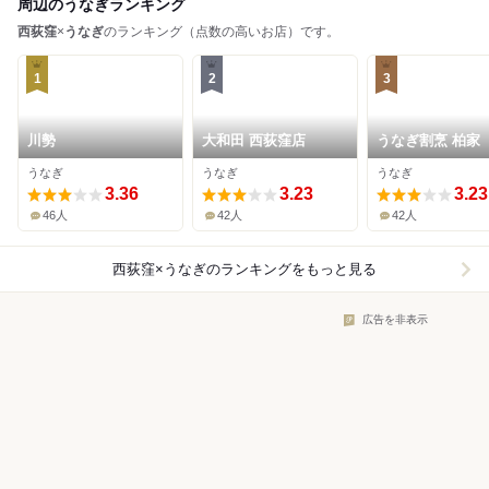
周辺のうなぎランキング
西荻窪
×
うなぎ
のランキング（点数の高いお店）です。
1
2
3
川勢
大和田 西荻窪店
うなぎ割烹 柏家
うなぎ
うなぎ
うなぎ
3.36
3.23
3.23
46人
42人
42人
西荻窪×うなぎ
のランキングをもっと見る
広告を非表示