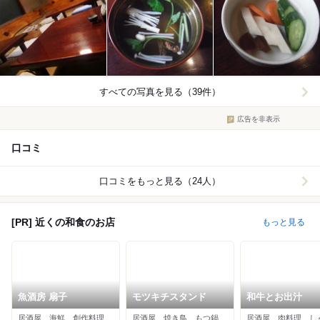
すべての写真を見る（39件）
広告を非表示
口コミ
口コミをもっと見る（24人）
[PR] 近くの和食のお店
もっと見る
魚酒房 扇子
モツキチスタンド
和牛とお出汁
居酒屋、海鮮、創作料理
居酒屋、焼き鳥、もつ鍋