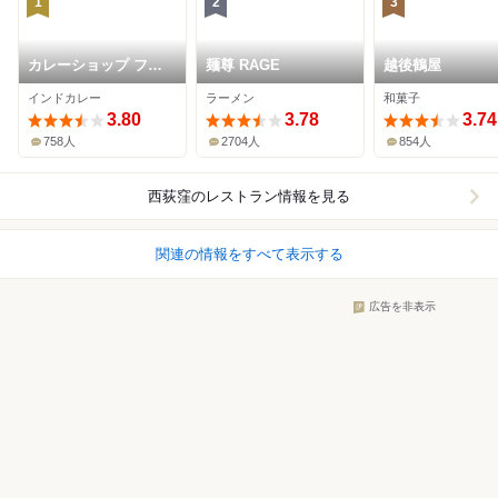
1
2
3
カレーショップ フェ
麺尊 RAGE
越後鶴屋
ンネル
インドカレー
ラーメン
和菓子
3.80
3.78
3.74
758人
2704人
854人
西荻窪
のレストラン情報を見る
関連の情報をすべて表示する
広告を非表示