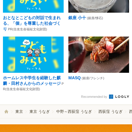
おとなとこどもの対話で生まれ
銀座 小十
(銀座/懐石)
る、「個」を尊重した社会づく
り
PR(住友生命福祉文化財団)
ホームレス中学生を経験した麒
MASQ
(銀座/フレンチ)
麟・田村さんからのメッセージ
P
R(住友生命福祉文化財団)
Recommended by
東京
東京 うなぎ
中野～西荻窪 うなぎ
西荻窪 うなぎ