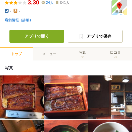
3.30
24
人
341
人
-
-
店舗情報（詳細）
アプリで開く
アプリで保存
写真
口コミ
トップ
メニュー
35
24
写真