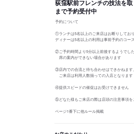
荻窪駅前フレンチの技法を取り
まで予約受付中
予約について
①ランチは5名以上のご来店はお断りしてお
ディナーは5名以上の利用は事前予約のコー
②ご予約時間より5分以上前後するようでし
席の案内ができない場合があります
③店内での合流と待ち合わせはできかねます
ご来店は利用人数揃っての入店となります
④提供スピードの催促はお受けできません
⑤どなた様もご来店の際は店頭の注意事項を
ページ1番下に他ルール
掲載