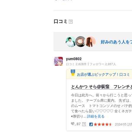
口コミ
？
好みのあう人を
yum0802
口コミ 2,828件
フォロワー 2,957人
お店が選ぶピックアップ！口コミ
とんかつ そら@荻窪 フレンチ
今日は此方へ。前々から行こうと思っ
ました。 テーブル席に案内。 先ずは
のムース トマトコンソメのせ パテ
て食べたら旨い♡♡♡♡♡ 全くネガ
◉厚切り...
詳細を見る
2024/05 訪
？
87