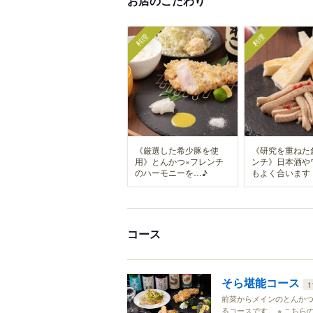
お店のこだわり
料理
料理
《厳選した希少豚を使
《研究を重ねた
用》とんかつ×フレンチ
ンチ》日本酒や
のハーモニーを…♪
もよく合います
コース
そら堪能コース
1
前菜からメインのとんか
るコースです。 ※ こち