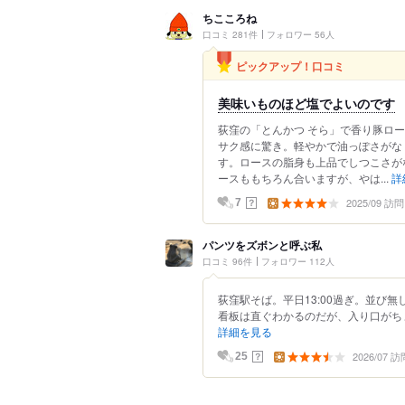
ちこころね
口コミ 281件
フォロワー 56人
ピックアップ！口コミ
美味いものほど塩でよいのです
荻窪の「とんかつ そら」で香り豚ロ
サク感に驚き。軽やかで油っぽさがな
す。ロースの脂身も上品でしつこさが
ースももちろん合いますが、やは...
詳
2025/09 訪問
？
7
パンツをズボンと呼ぶ私
口コミ 96件
フォロワー 112人
荻窪駅そば。平日13:00過ぎ。並び
看板は直ぐわかるのだが、入り口がちょ
詳細を見る
2026/07 訪
？
25