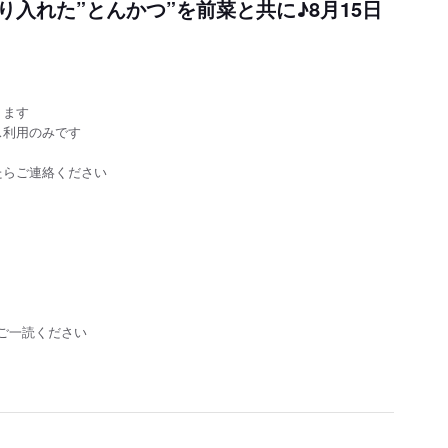
入れた”とんかつ”を前菜と共に♪8月15日
ります
ス利用のみです
たらご連絡ください
、
ご一読ください