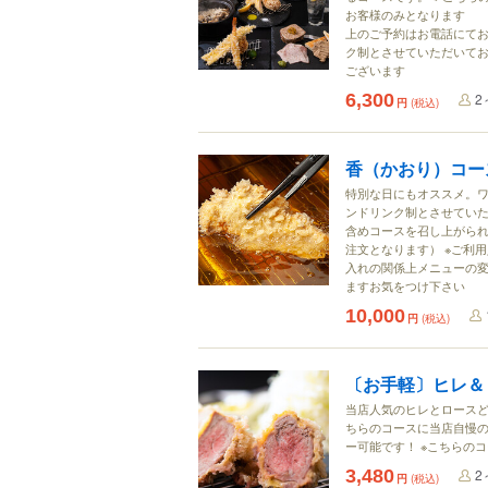
お客様のみとなります （
上のご予約はお電話にてお
ク制とさせていただいてお
ございます
6,300
2
円
(税込)
香（かおり）コー
特別な日にもオススメ。ワ
ンドリンク制とさせていた
含めコースを召し上がられ
注文となります） ※ご利
入れの関係上メニューの変
ますお気をつけ下さい
10,000
円
(税込)
〔お手軽〕ヒレ＆
当店人気のヒレとロースど
ちらのコースに当店自慢
ー可能です！ ※こちらの
3,480
2
円
(税込)