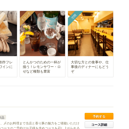
ドリンク
空間
創作フレ
とんかつのための一杯が
大切な方との食事や、仕
ワインに
揃う！レモンサワー・ロ
事後のディナーにもどう
ゼなど種類も豊富
ぞ
予約する
1品
つ、〆のお料理まで当店と香り豚の魅力をご堪能いただけ
コース詳細
らのコースのご予約はお子様を含めコースを召し上がられる