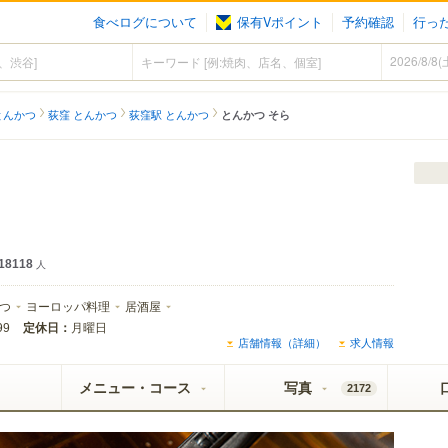
食べログについて
保有Vポイント
予約確認
行っ
とんかつ
荻窪 とんかつ
荻窪駅 とんかつ
とんかつ そら
18118
人
つ
ヨーロッパ料理
居酒屋
定休日：
月曜日
99
店舗情報（詳細）
求人情報
メニュー・コース
写真
2172