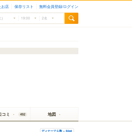
たお店
保存リスト
無料会員登録/ログイン
口コミ
地図
492
ディナーで人数 × 50pt