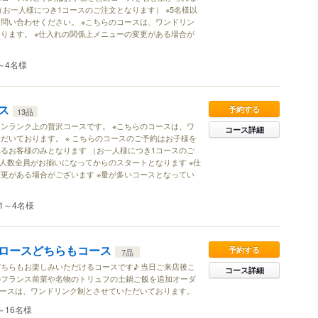
お一人様につき1コースのご注文となります） ※5名様以
問い合わせください。 ※こちらのコースは、ワンドリン
ります。 ※仕入れの関係上メニューの変更がある場合が
～4名様
ス
予約する
13品
ンランク上の贅沢コースです。 ※こちらのコースは、ワ
コース詳細
だいております。 ※ こちらのコースのご予約はお子様を
るお客様のみとなります （お一人様につき1コースのご
用人数全員がお揃いになってからのスタートとなります ※仕
更がある場合がございます ※量が多いコースとなってい
1～4名様
ロースどちらもコース
予約する
7品
ちらもお楽しみいただけるコースです♪ 当日ご来店後こ
コース詳細
のフランス前菜や名物のトリュフの土鍋ご飯を追加オーダ
コースは、ワンドリンク制とさせていただいております。
～16名様