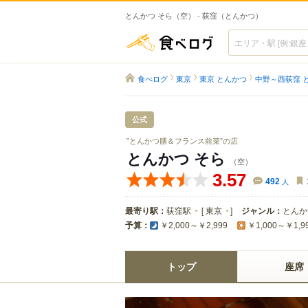
とんかつ そら（空） - 荻窪（とんかつ）
食べログ
食べログ
東京
東京 とんかつ
中野～西荻窪 
公式
”とんかつ膳＆フランス前菜”の店
とんかつ そら
（空）
3.57
492
人
最寄り駅：
荻窪駅
[
東京
]
ジャンル：
とんか
予算：
￥2,000～￥2,999
￥1,000～￥1,9
トップ
座席