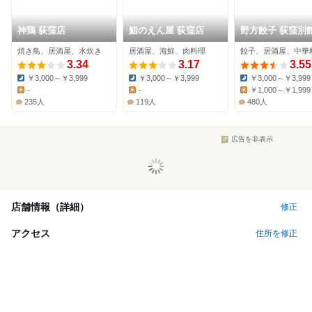
神鶏 荻窪店
鮨のえん屋 荻窪店
野方餃子 荻窪別
焼き鳥、居酒屋、水炊き
居酒屋、海鮮、肉料理
餃子、居酒屋、中華
3.34
3.17
3.55
￥3,000～￥3,999
￥3,000～￥3,999
￥3,000～￥3,999
Dinner:
Dinner:
Dinner:
-
-
￥1,000～￥1,999
Lunch:
Lunch:
Lunch:
235人
119人
480人
広告を非表示
店舗情報（詳細）
修正
アクセス
住所を修正