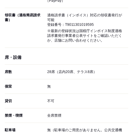
（PayPay）
領収書（適格簡易請求
適格請求書（インボイス）対応の領収書発行が
書）
可能
登録番号：T9011301019595
※最新の登録状況は国税庁インボイス制度適格
請求書発行事業者公表サイトをご確認いただく
か、店舗にお問い合わせください。
席・設備
席数
28席（店内20席、テラス8席）
個室
無
貸切
不可
禁煙・喫煙
全席禁煙
駐車場
無（駐車場のご用意がありません。公共交通機