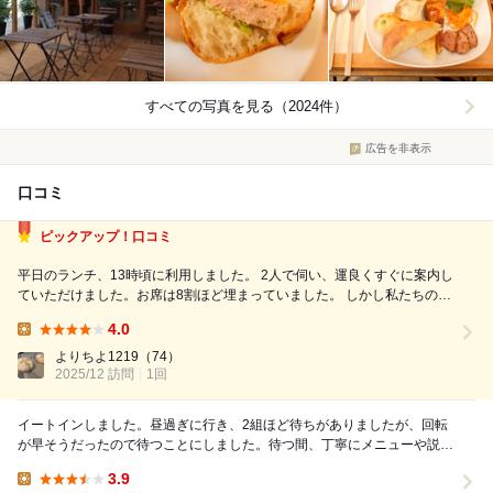
すべての写真を見る（2024件）
広告を非表示
口コミ
ピックアップ！口コミ
平日のランチ、13時頃に利用しました。 2人で伺い、運良くすぐに案内し
ていただけました。お席は8割ほど埋まっていました。 しかし私たちの入
店後もお客さんは絶えず、その後何人かは席の空きを待っていたので、タ
4.0
イミングによっては混雑するようです。 店内で売っているパンを席で食
Lunch:
べたり、イートイン用...
よりちよ1219
（74）
2025/12 訪問
1回
イートインしました。昼過ぎに行き、2組ほど待ちがありましたが、回転
が早そうだったので待つことにしました。待つ間、丁寧にメニューや説明
にも対応いただけてうれしかったです。10分位で席...
3.9
Lunch: