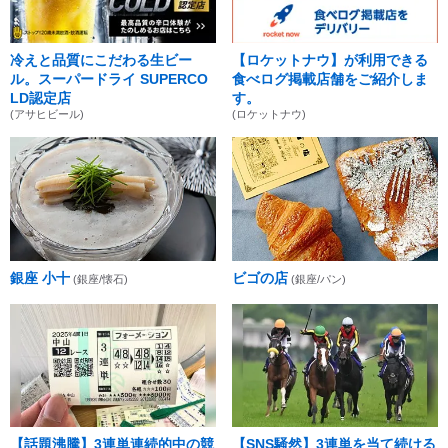
冷えと品質にこだわる生ビー
【ロケットナウ】が利用できる
ル。スーパードライ SUPERCO
食べログ掲載店舗をご紹介しま
LD認定店
す。
(アサヒビール)
(ロケットナウ)
銀座 小十
ビゴの店
(銀座/懐石)
(銀座/パン)
【話題沸騰】3連単連続的中の競
【SNS騒然】3連単を当て続ける