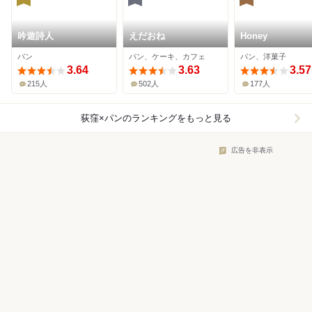
吟遊詩人
えだおね
Honey
パン
パン、ケーキ、カフェ
パン、洋菓子
3.64
3.63
3.57
215人
502人
177人
荻窪×パン
のランキングをもっと見る
広告を非表示