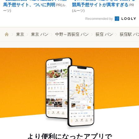
馬予想サイト、ついに判明
競馬予想サイトが異常すぎる
PR(ル
PR
ーツ)
(ルーツ)
Recommended by
東京
東京 パン
中野～西荻窪 パン
荻窪 パン
荻窪駅 パ
より便利になったアプリで