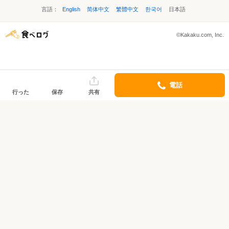
言語：
English
简体中文
繁體中文
한국어
日本語
©Kakaku.com, Inc.
電話
行った
保存
共有