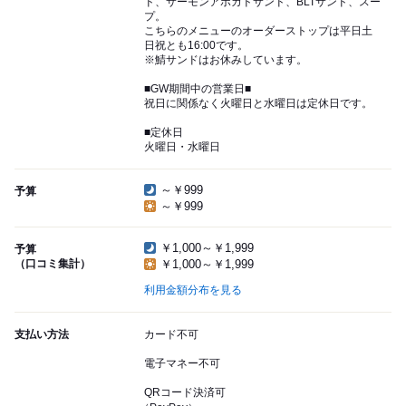
ド、サーモンアボカドサンド、BLTサンド、スー
プ。
こちらのメニューのオーダーストップは平日土
日祝とも16:00です。
※鯖サンドはお休みしています。
■GW期間中の営業日■
祝日に関係なく火曜日と水曜日は定休日です。
■定休日
火曜日・水曜日
～￥999
予算
～￥999
￥1,000～￥1,999
予算
（口コミ集計）
￥1,000～￥1,999
利用金額分布を見る
支払い方法
カード不可
電子マネー不可
QRコード決済可