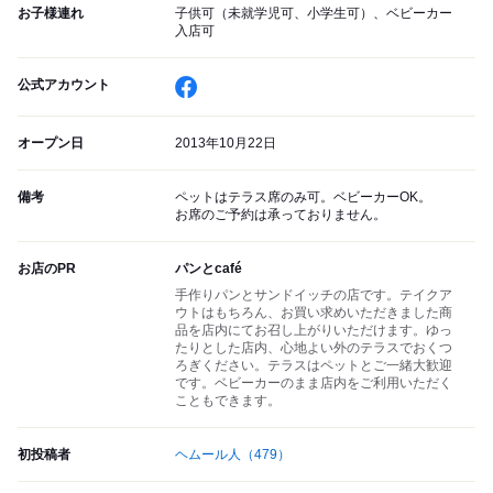
お子様連れ
子供可（未就学児可、小学生可）、ベビーカー
入店可
公式アカウント
オープン日
2013年10月22日
備考
ペットはテラス席のみ可。ベビーカーOK。
お席のご予約は承っておりません。
お店のPR
パンとcafé
手作りパンとサンドイッチの店です。テイクア
ウトはもちろん、お買い求めいただきました商
品を店内にてお召し上がりいただけます。ゆっ
たりとした店内、心地よい外のテラスでおくつ
ろぎください。テラスはペットとご一緒大歓迎
です。ベビーカーのまま店内をご利用いただく
こともできます。
初投稿者
ヘムール人
（479）