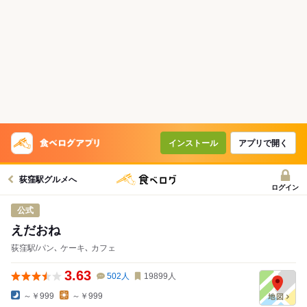
インストール
アプリで開く
荻窪駅グルメへ
ログイン
公式
えだおね
荻窪駅/パン､ ケーキ､ カフェ
3.63
502
人
19899
人
～￥999
～￥999