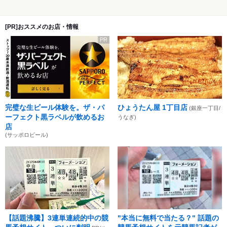
[PR]おススメのお店・情報
PR
完璧な生ビール体験を。ザ・パ
ひょうたん屋 1丁目店
(銀座一丁目/
ーフェクト黒ラベルが飲めるお
うなぎ)
店
(サッポロビール)
【話題沸騰】3連単連続的中の競
"本当に無料で当たる？" 話題の