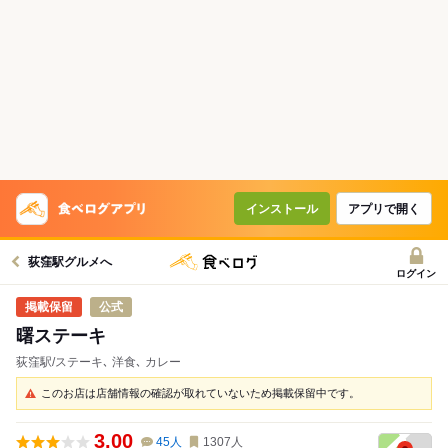
インストール
アプリで開く
荻窪駅グルメへ
ログイン
公式
曙ステーキ
荻窪駅/ステーキ､ 洋食､ カレー
このお店は店舗情報の確認が取れていないため掲載保留中です。
3.00
45
人
1307
人