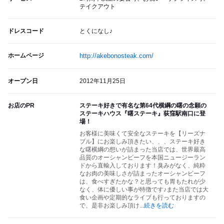
テイクアウト
ドレスコード
とくになし♪
ホームページ
http://akebonosteak.com/
オープン日
2012年11月25日
お店のPR
ステーキ好きで有名な第64代横綱の曙の念願の
ステーキハウス『曙ステーキ』荻窪駅南口に登
場！
お客様に美味くて安全なステーキを【リーズナ
ブル】にお楽しみ頂きたい、、、ステーキ好き
な曙横綱の想いが詰まった当店では、世界最高
品質のオーシャンビーフを本国ニュージーラン
ドから直輸入しております！臭みがなく、純粋
なお肉の美味しさが詰まったオーシャンビーフ
は、食べすぎたかな？と思っても胃もたれが少
なく、体に優しい事が特徴です♪また当店では大
食い企画や定期的なライブも行っておりますの
で、是非お楽しみ頂け
...
続きを読む