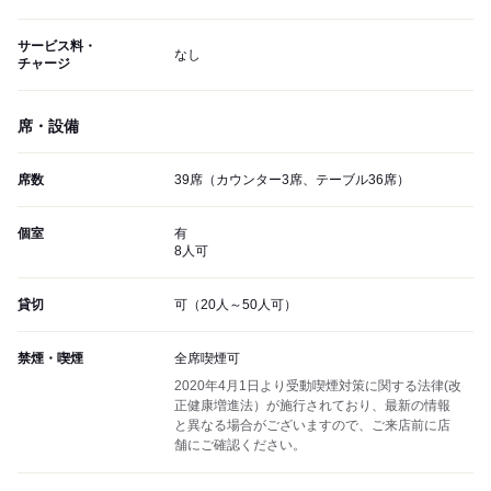
サービス料・
なし
チャージ
席・設備
席数
39席（カウンター3席、テーブル36席）
個室
有
8人可
貸切
可（20人～50人可）
禁煙・喫煙
全席喫煙可
2020年4月1日より受動喫煙対策に関する法律(改
正健康増進法）が施行されており、最新の情報
と異なる場合がございますので、ご来店前に店
舗にご確認ください。