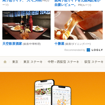
馬予想サイト、ついに判明
競馬予想サイトを元競馬記者が
PR(ル
自腹レビュー。
ーツ)
PR(ルーツ)
天空飲茶酒家
十勝屋
(銀座/中華料理)
(銀座/ダイニングバー)
Recommended by
東京
東京 ステーキ
中野～西荻窪 ステーキ
荻窪 ステーキ