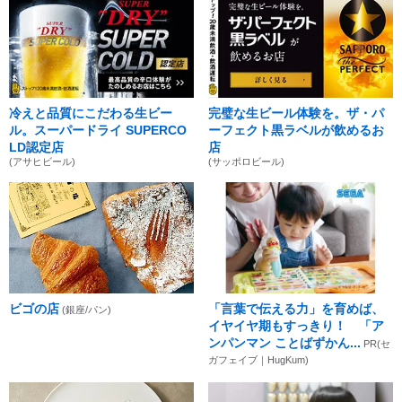
冷えと品質にこだわる生ビー
完璧な生ビール体験を。ザ・パ
ル。スーパードライ SUPERCO
ーフェクト黒ラベルが飲めるお
LD認定店
店
(アサヒビール)
(サッポロビール)
ビゴの店
「言葉で伝える力」を育めば、
(銀座/パン)
イヤイヤ期もすっきり！ 「ア
ンパンマン ことばずかん...
PR(セ
ガフェイブ｜HugKum)