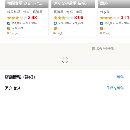
韓国食堂 ジョッパル
さかなや道場 荻窪南
酉の
ゲ
口店
韓国料理、焼肉、居酒屋
居酒屋、海鮮、寿司
焼き鳥
3.43
3.06
3.11
￥4,000～￥4,999
￥3,000～￥3,999
￥6,000～￥7,999
Dinner:
Dinner:
Dinner:
～￥999
-
-
Lunch:
Lunch:
Lunch:
176人
96人
25人
広告を非表示
店舗情報（詳細）
編集
アクセス
住所を編集