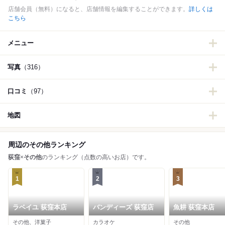
店舗会員（無料）になると、店舗情報を編集することができます。
詳しくは
こちら
メニュー
写真
（316）
口コミ
（97）
地図
周辺のその他ランキング
荻窪
×
その他
のランキング（点数の高いお店）です。
1
2
3
ラベイユ 荻窪本店
バンディーズ 荻窪店
魚耕 荻窪本店
その他、洋菓子
カラオケ
その他