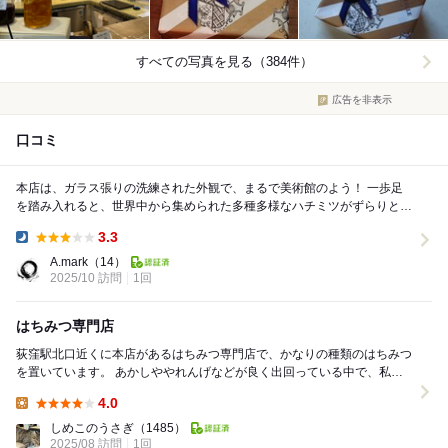
すべての写真を見る（384件）
広告を非表示
口コミ
本店は、ガラス張りの洗練された外観で、まるで美術館のよう！ 一歩足
を踏み入れると、世界中から集められた多種多様なハチミツがずらりと並
んでいて、その種類の多さにまず圧倒されました！...
3.3
Dinner:
A.mark
（14）
2025/10 訪問
1回
はちみつ専門店
荻窪駅北口近くに本店があるはちみつ専門店で、かなりの種類のはちみつ
を置いています。 あかしややれんげなどが良く出回っている中で、私好
みの台湾産のライチと竜眼のはちみつを購入した。...
4.0
Lunch:
しめこのうさぎ
（1485）
2025/08 訪問
1回