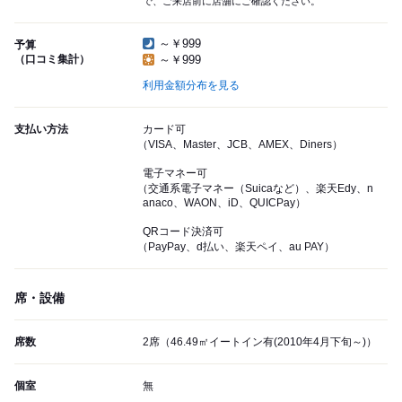
で、ご来店前に店舗にご確認ください。
～￥999
予算
（口コミ集計）
～￥999
利用金額分布を見る
支払い方法
カード可
（VISA、Master、JCB、AMEX、Diners）
電子マネー可
（交通系電子マネー（Suicaなど）、楽天Edy、n
anaco、WAON、iD、QUICPay）
QRコード決済可
（PayPay、d払い、楽天ペイ、au PAY）
席・設備
席数
2席（46.49㎡イートイン有(2010年4月下旬～)）
個室
無