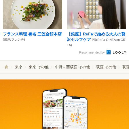
フランス料理 榛名 三笠会館本店
【銀座】ReFaで始める大人の贅
沢セルフケア
(銀座/フレンチ)
PR(ReFa GINZA on CR
EA)
Recommended by
東京
東京 その他
中野～西荻窪 その他
荻窪 その他
荻