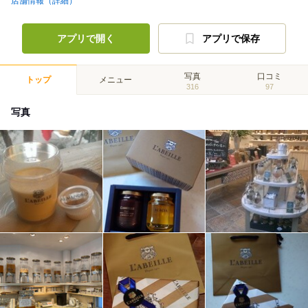
店舗情報（詳細）
アプリで開く
アプリで保存
写真
口コミ
トップ
メニュー
316
97
写真