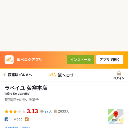
インストール
アプリで開く
荻窪駅グルメへ
ログイン
ラベイユ 荻窪本店
(Mère De L'abeille)
荻窪駅/その他､ 洋菓子
3.13
97
人
2633
人
～￥999
-