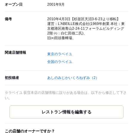
オープン日
2001年9月
備考
2010年4月3日【杉並区天沼3-6-23より移転】
運営：L'ABEILLE株式会社(1969年創業 本社：東
京都港区南青山2-24-11フォーラムビルディング
2階 ㈹：白仁田雄二氏)、
旧㈲田頭養蜂場、
関連店舗情報
東京のラベイユ
全国のラベイユ
初投稿者
あしのみじかいくろねずみ
（2）
※ラベイユ 荻窪本店の店舗情報に誤りがある場合は、以下から修正して下さ
い。
この店舗のオーナーですか？