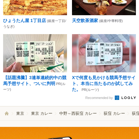
ひょうたん屋 1丁目店
天空飲茶酒家
(銀座一丁目/
(銀座/中華料理)
うなぎ)
【話題沸騰】3連単連続的中の競
Xで何度も見かける競馬予想サイ
馬予想サイト、ついに判明
ト、本当に当たるのか試してみ
PR(ル
た。
ーツ)
PR(ルーツ)
Recommended by
東京
東京 カレー
中野～西荻窪 カレー
荻窪 カレー
荻