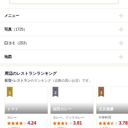
メニュー
写真
（1725）
口コミ
（253）
地図
周辺のレストランランキング
荻窪
×
レストラン
のランキング（点数の高いお店）です。
1
2
3
トマト
吉田カレー
北京遊膳
カレー
カレー、インドカレー
中華料理
4.24
3.81
3.78