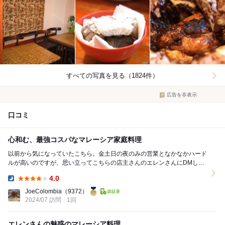
すべての写真を見る（1824件）
広告を非表示
口コミ
心和む、最強コスパなマレーシア家庭料理
以前から気になっていたこちら。金土日の夜のみの営業となかなかハード
ルが高いのですが、思い立ってこちらの店主さんのエレンさんにDMして
予約させて頂きました。 荻窪駅から歩いて10分...
4.0
Dinner:
JoeColombia
（9372）
2024/07 訪問
1回
エレンさんの魅惑のマレーシア料理