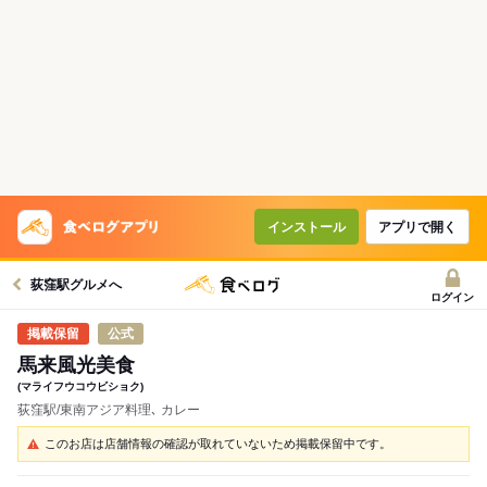
インストール
アプリで開く
荻窪駅グルメへ
ログイン
公式
馬来風光美食
(マライフウコウビショク)
荻窪駅/東南アジア料理､ カレー
このお店は店舗情報の確認が取れていないため掲載保留中です。