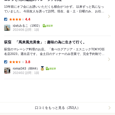
13年前にオフ会にお誘いいただくも都合がつかず。 以来ずっと気になっ
ていました。 今回友人を誘って訪問。現在、金・土・日曜のみ、 お任せ
コース（3500円）1本で営業中です。...
4.4
Dinner:
ゆめみるこ
（1902）
2024/06 訪問
1回
荻窪 「馬来風光美食」 : 趣味の為に生きて行く。
荻窪のマレーシア料理のお店。 「食べログアジア・エスニックTOKYO百
名店2023」選出店です。 金土日のディナーのみ営業で、完全予約制で
す。 （お店のインスタにDMが確...
3.8
Dinner:
romai343
（8844）
2024/02 訪問
1回
口コミをもっと見る（253人）