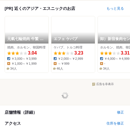
[PR] 近くのアジア・エスニックのお店
もっと見る
元氣七輪焼肉 牛繁 荻
エフェ ケバブ
卸）新宿食肉セ
窪店
ー 極 荻窪店
焼肉、ホルモン、韓国料理
ケバブ、トルコ料理
ホルモン、焼肉、韓
3.04
3.23
3.31
￥3,000～￥3,999
￥2,000～￥2,999
￥4,000～￥4,999
Dinner:
Dinner:
Dinner:
￥1,000～￥1,999
～￥999
-
Lunch:
Lunch:
Lunch:
34人
46人
34人
広告を非表示
店舗情報（詳細）
修正
アクセス
住所を修正