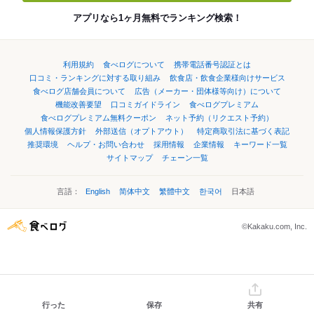
アプリなら1ヶ月無料でランキング検索！
利用規約
食べログについて
携帯電話番号認証とは
口コミ・ランキングに対する取り組み
飲食店・飲食企業様向けサービス
食べログ店舗会員について
広告（メーカー・団体様等向け）について
機能改善要望
口コミガイドライン
食べログプレミアム
食べログプレミアム無料クーポン
ネット予約（リクエスト予約）
個人情報保護方針
外部送信（オプトアウト）
特定商取引法に基づく表記
推奨環境
ヘルプ・お問い合わせ
採用情報
企業情報
キーワード一覧
サイトマップ
チェーン一覧
言語：
English
简体中文
繁體中文
한국어
日本語
©Kakaku.com, Inc.
行った
保存
共有