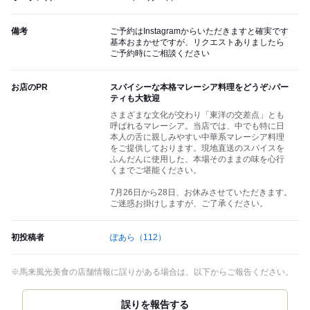
備考
ご予約はInstagramからいただきますと確実です
基本おまかせですが、リクエストありましたら
ご予約時にご相談ください
お店のPR
スパイシーな本格マレーシア料理をどうぞ♪パー
ティも大歓迎
さまざまな文化が交わり「東洋の交差点」とも
呼ばれるマレーシア。当店では、中でも特に日
本人の舌に親しみやすい中華系マレーシア料理
をご提供しております。現地直送のスパイスを
ふんだんに使用した、本場そのままの味を心行
くまでご堪能ください。
7月26日から28日、お休みさせていただきます。
ご迷惑お掛けしますが、ご了承ください。
初投稿者
ぽあら
（112）
※馬来風光美食の店舗情報に誤りがある場合は、以下からご報告ください。
誤りを報告する