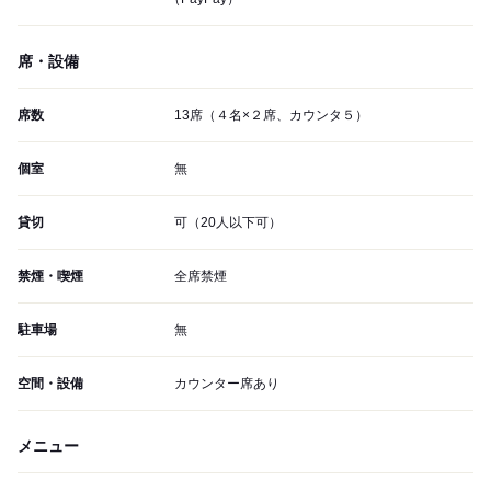
席・設備
席数
13席（４名×２席、カウンタ５）
個室
無
貸切
可（20人以下可）
禁煙・喫煙
全席禁煙
駐車場
無
空間・設備
カウンター席あり
メニュー