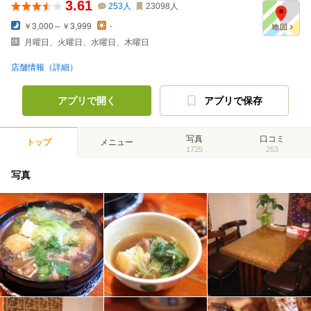
3.61
253
人
23098
人
￥3,000～￥3,999
-
月曜日、火曜日、水曜日、木曜日
店舗情報（詳細）
アプリで開く
アプリで保存
写真
口コミ
トップ
メニュー
1725
253
写真