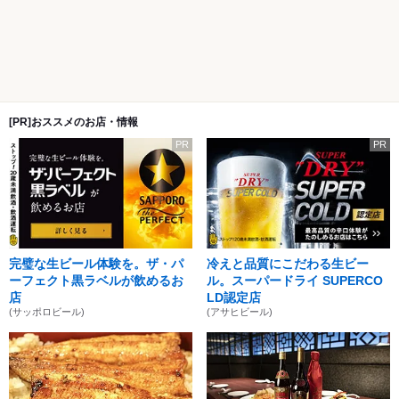
[PR]おススメのお店・情報
PR
PR
完璧な生ビール体験を。ザ・パ
冷えと品質にこだわる生ビー
ーフェクト黒ラベルが飲めるお
ル。スーパードライ SUPERCO
店
LD認定店
(サッポロビール)
(アサヒビール)