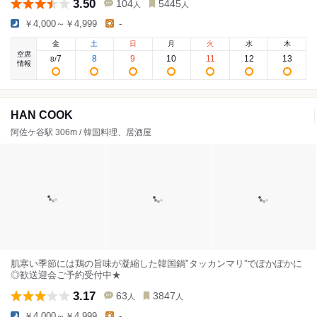
3.50
104
5445
人
人
￥4,000～￥4,999
-
金
土
日
月
火
水
木
空席
7
8
9
10
11
12
13
8
/
情報
HAN COOK
阿佐ケ谷駅 306m / 韓国料理、居酒屋
肌寒い季節には鶏の旨味が凝縮した韓国鍋"タッカンマリ”でぽかぽかに
◎歓送迎会ご予約受付中★
3.17
63
3847
人
人
￥4,000～￥4,999
-