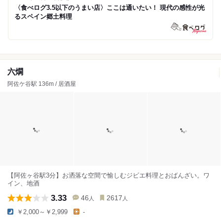
〈食べログ3.5以下のうまい店〉ここは通いたい！ 現代の感性が光
るスペイン郷土料理
六燗
阿佐ケ谷駅 136m / 居酒屋
【阿佐ヶ谷駅3分】お洒落な空間で愉しむジビエ料理とおばんざい。ワ
イン、地酒
3.33
46
2617
人
人
￥2,000～￥2,999
-