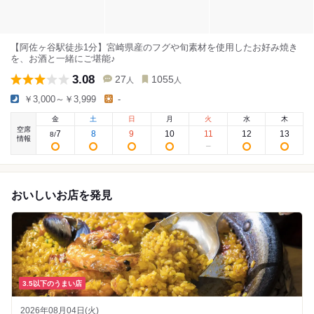
【阿佐ヶ谷駅徒歩1分】宮崎県産のフグや旬素材を使用したお好み焼き
を、お酒と一緒にご堪能♪
3.08
27
1055
人
人
￥3,000～￥3,999
-
金
土
日
月
火
水
木
空席
7
8
9
10
11
12
13
8
/
情報
おいしいお店を発見
3.5以下のうまい店
2026年08月04日(火)