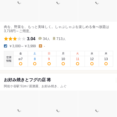
肉を、野菜を、もっと美味しく。しゃぶしゃぶを楽しめる食べ放題は
3,718円～ご用意。
3.04
34
713
人
人
￥3,000～￥3,999
-
金
土
日
月
火
水
木
空席
7
8
9
10
11
12
13
8
/
情報
お好み焼きとフグの店 将
阿佐ケ谷駅 51m / 居酒屋、お好み焼き、ふぐ