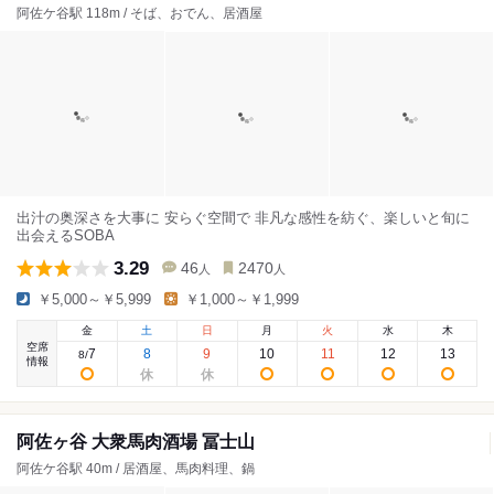
阿佐ケ谷駅 118m / そば、おでん、居酒屋
出汁の奥深さを大事に 安らぐ空間で 非凡な感性を紡ぐ、楽しいと旬に
出会えるSOBA
3.29
46
2470
人
人
￥5,000～￥5,999
￥1,000～￥1,999
金
土
日
月
火
水
木
空席
7
8
9
10
11
12
13
8
/
情報
阿佐ヶ谷 大衆馬肉酒場 冨士山
阿佐ケ谷駅 40m / 居酒屋、馬肉料理、鍋