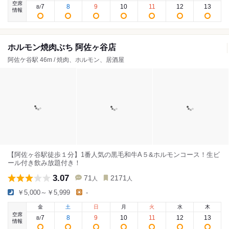
空席
7
8
9
10
11
12
13
8
/
情報
ホルモン焼肉ぶち 阿佐ヶ谷店
阿佐ケ谷駅 46m / 焼肉、ホルモン、居酒屋
【阿佐ヶ谷駅徒歩１分】1番人気の黒毛和牛A５&ホルモンコース！生ビ
ール付き飲み放題付き！
3.07
71
2171
人
人
￥5,000～￥5,999
-
金
土
日
月
火
水
木
空席
7
8
9
10
11
12
13
8
/
情報