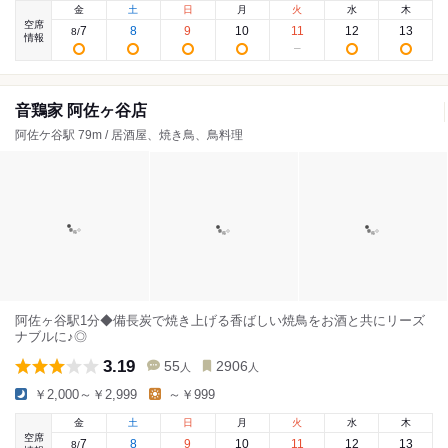
金
土
日
月
火
水
木
空席
7
8
9
10
11
12
13
8
/
情報
音鶏家 阿佐ヶ谷店
阿佐ケ谷駅 79m / 居酒屋、焼き鳥、鳥料理
阿佐ヶ谷駅1分◆備長炭で焼き上げる香ばしい焼鳥をお酒と共にリーズ
ナブルに♪◎
3.19
55
2906
人
人
￥2,000～￥2,999
～￥999
金
土
日
月
火
水
木
空席
7
8
9
10
11
12
13
8
/