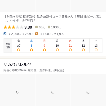
【阿佐ヶ谷駅 徒歩2分】飲み放題付コース各種あり！毎日 生ビール328
円、ハイボール218円！
3.30
66
1036
人
人
￥2,000～￥2,999
￥1,000～￥1,999
金
土
日
月
火
水
木
空席
7
8
9
10
11
12
13
8
/
情報
サカバ ハレルヤ
阿佐ケ谷駅 892m / 居酒屋、創作料理、鉄板焼き