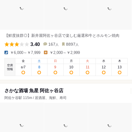
【鮮度抜群◎】新井屋阿佐ヶ谷店で楽しむ厳選和牛とホルモン焼肉
3.40
167
8897
人
人
￥6,000～￥7,999
￥2,000～￥2,999
金
土
日
月
火
水
木
空席
7
8
9
10
11
12
13
8
/
情報
さかな酒場 魚星 阿佐ヶ谷店
阿佐ケ谷駅 115m / 居酒屋、海鮮、寿司