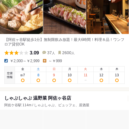
【阿佐ヶ谷駅徒歩1分】無制限飲み放題！最大6時間！料理８品！ワンフ
ロア貸切OK
3.09
37
2600
人
人
￥2,000～￥2,999
～￥999
金
土
日
月
火
水
木
空席
7
8
9
10
11
12
13
8
/
情報
しゃぶしゃぶ 温野菜 阿佐ヶ谷店
阿佐ケ谷駅 114m / しゃぶしゃぶ、ビュッフェ、居酒屋