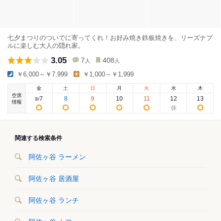
七夕まつりのついでに寄ってくれ！お好み焼き鉄板焼きを、リーズナブ
ルに楽しむ大人の隠れ家。
3.05
7
408
人
人
￥6,000～￥7,999
￥1,000～￥1,999
金
土
日
月
火
水
木
空席
7
8
9
10
11
12
13
8
/
情報
関連する検索条件
阿佐ヶ谷 ラーメン
阿佐ヶ谷 居酒屋
阿佐ヶ谷 ランチ