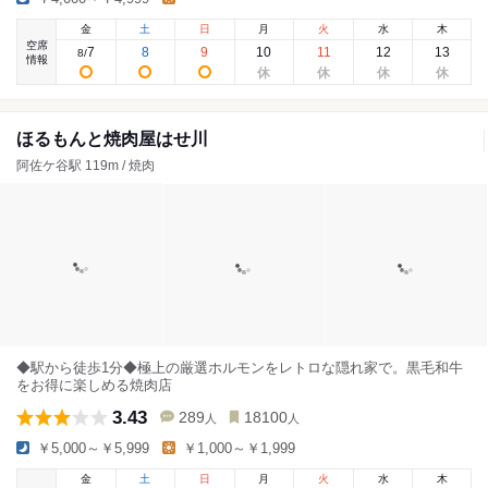
金
土
日
月
火
水
木
空席
7
8
9
10
11
12
13
8
/
情報
ほるもんと焼肉屋はせ川
阿佐ケ谷駅 119m / 焼肉
◆駅から徒歩1分◆極上の厳選ホルモンをレトロな隠れ家で。黒毛和牛
をお得に楽しめる焼肉店
3.43
289
18100
人
人
￥5,000～￥5,999
￥1,000～￥1,999
金
土
日
月
火
水
木