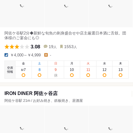
阿佐ケ谷駅2分◆新鮮な旬魚の刺身盛合せや店主厳選日本酒に舌鼓。団
体様のご宴会にも◎
3.08
19
1553
人
人
￥4,000～￥4,999
-
金
土
日
月
火
水
木
空席
7
8
9
10
11
12
13
8
/
情報
IRON DINER 阿佐ヶ谷店
阿佐ケ谷駅 21m / お好み焼き、鉄板焼き、居酒屋