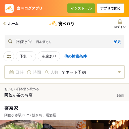
インストール
アプリで開く
ホーム
ログイン
変更
阿佐ヶ谷
日本酒あり
予算
空席あり
他の検索条件
日時
時間
人数
でネット予約
おいしい日本酒が飲める
阿佐ヶ谷
の
お店
196
件
杏奈家
阿佐ケ谷駅 68m / 焼き鳥、居酒屋