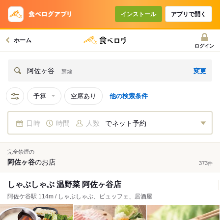
インストール
アプリで開く
ホーム
ログイン
変更
阿佐ヶ谷
禁煙
予算
空席あり
他の検索条件
日時
時間
人数
でネット予約
完全禁煙の
阿佐ヶ谷
の
お店
373
件
しゃぶしゃぶ 温野菜 阿佐ヶ谷店
阿佐ケ谷駅 114m / しゃぶしゃぶ、ビュッフェ、居酒屋