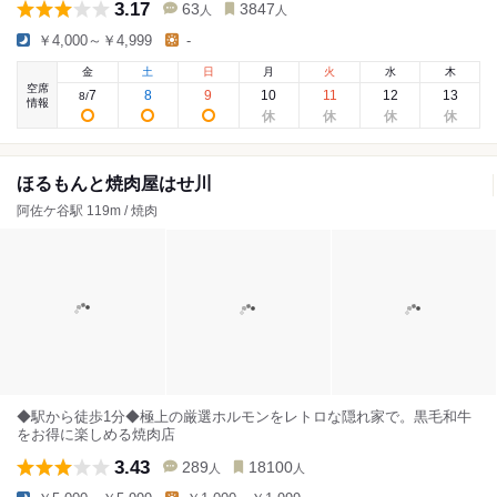
3.17
63
3847
人
人
￥4,000～￥4,999
-
金
土
日
月
火
水
木
空席
7
8
9
10
11
12
13
8
/
情報
ほるもんと焼肉屋はせ川
阿佐ケ谷駅 119m / 焼肉
◆駅から徒歩1分◆極上の厳選ホルモンをレトロな隠れ家で。黒毛和牛
をお得に楽しめる焼肉店
3.43
289
18100
人
人