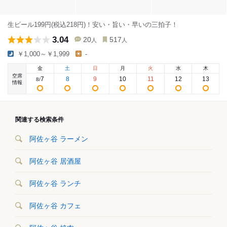
生ビール199円(税込218円)！安い・旨い・早いの三拍子！
3.04
20
517
人
人
￥1,000～￥1,999
-
金
土
日
月
火
水
木
空席
7
8
9
10
11
12
13
8
/
情報
関連する検索条件
阿佐ヶ谷 ラーメン
阿佐ヶ谷 居酒屋
阿佐ヶ谷 ランチ
阿佐ヶ谷 カフェ