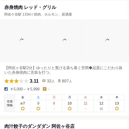
赤身焼肉 レッド・グリル
阿佐ケ谷駅 133m / 焼肉、ホルモン、居酒屋
【阿佐ヶ谷駅2分】ゆったりと寛げる落ち着く空間◆品質にこだわり抜
いた赤身焼肉に舌鼓を打つ。
3.11
32
807
人
人
￥5,000～￥5,999
-
金
土
日
月
火
水
木
空席
7
8
9
10
11
12
13
8
/
情報
肉汁餃子のダンダダン 阿佐ヶ谷店