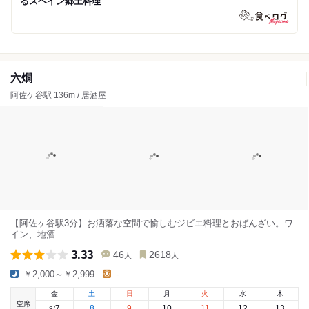
るスペイン郷土料理
六燗
阿佐ケ谷駅 136m / 居酒屋
【阿佐ヶ谷駅3分】お洒落な空間で愉しむジビエ料理とおばんざい。ワ
イン、地酒
3.33
46
2618
人
人
￥2,000～￥2,999
-
金
土
日
月
火
水
木
空席
7
8
9
10
11
12
13
8
/