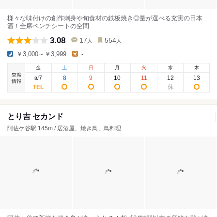
様々な味付けの創作刺身や旬食材の鉄板焼き◎量が選べる充実の日本
酒！全席ベンチシートの空間
3.08
17
554
人
人
￥3,000～￥3,999
-
金
土
日
月
火
水
木
空席
7
8
9
10
11
12
13
8
/
情報
とり吉 セカンド
阿佐ケ谷駅 145m / 居酒屋、焼き鳥、鳥料理