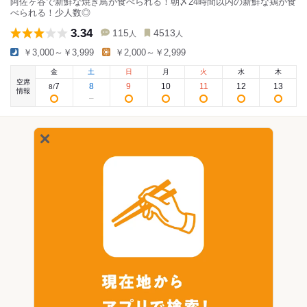
阿佐ヶ谷で新鮮な焼き鳥が食べられる！朝〆24時間以内の新鮮な鶏が食
べられる！少人数◎
3.34
115
4513
人
人
￥3,000～￥3,999
￥2,000～￥2,999
金
土
日
月
火
水
木
空席
7
8
9
10
11
12
13
8
/
情報