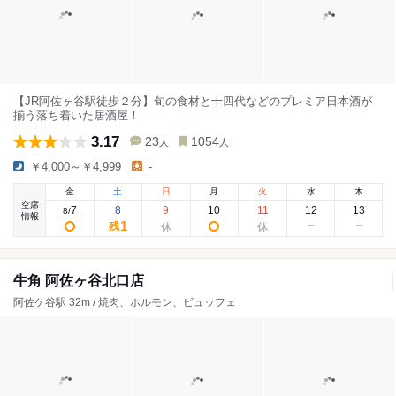
【JR阿佐ヶ谷駅徒歩２分】旬の食材と十四代などのプレミア日本酒が
揃う落ち着いた居酒屋！
3.17
23
1054
人
人
￥4,000～￥4,999
-
金
土
日
月
火
水
木
空席
7
8
9
10
11
12
13
8
/
情報
1
残
牛角 阿佐ヶ谷北口店
阿佐ケ谷駅 32m / 焼肉、ホルモン、ビュッフェ