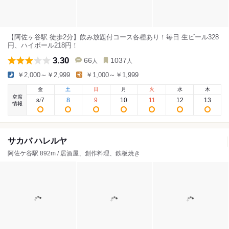
【阿佐ヶ谷駅 徒歩2分】飲み放題付コース各種あり！毎日 生ビール328
円、ハイボール218円！
3.30
66
1037
人
人
￥2,000～￥2,999
￥1,000～￥1,999
金
土
日
月
火
水
木
空席
7
8
9
10
11
12
13
8
/
情報
サカバ ハレルヤ
阿佐ケ谷駅 892m / 居酒屋、創作料理、鉄板焼き