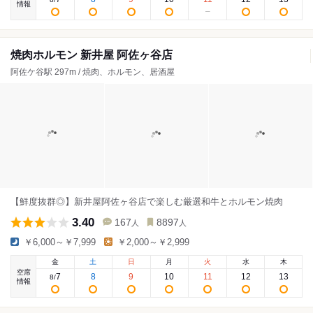
情報
焼肉ホルモン 新井屋 阿佐ヶ谷店
阿佐ケ谷駅 297m / 焼肉、ホルモン、居酒屋
【鮮度抜群◎】新井屋阿佐ヶ谷店で楽しむ厳選和牛とホルモン焼肉
3.40
167
8897
人
人
￥6,000～￥7,999
￥2,000～￥2,999
金
土
日
月
火
水
木
空席
7
8
9
10
11
12
13
8
/
情報