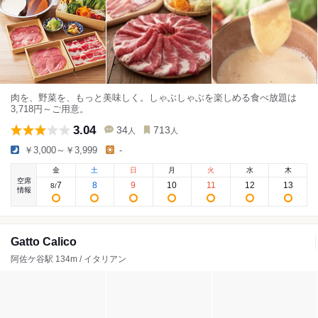
肉を、野菜を、もっと美味しく。しゃぶしゃぶを楽しめる食べ放題は
3,718円～ご用意。
3.04
34
713
人
人
￥3,000～￥3,999
-
金
土
日
月
火
水
木
空席
7
8
9
10
11
12
13
8
/
情報
Gatto Calico
阿佐ケ谷駅 134m / イタリアン