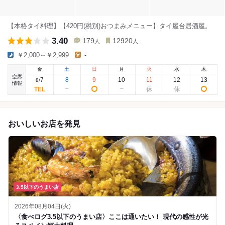
【本格タイ料理】【420円(税別)おつまみメニュー】タイ屋台居酒屋。
3.40
179
12920
人
人
￥2,000～￥2,999
-
金
土
日
月
火
水
木
空席
7
8
9
10
11
12
13
8
/
情報
おいしいお店を発見
3.5以下のうまい店
2026年08月04日(火)
〈食べログ3.5以下のうまい店〉ここは通いたい！ 現代の感性が光