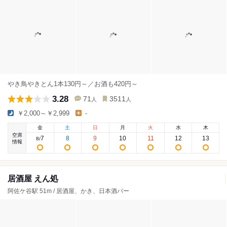
やき鳥やきとん1本130円～／お酒も420円～
3.28
71
3511
人
人
￥2,000～￥2,999
-
金
土
日
月
火
水
木
空席
7
8
9
10
11
12
13
8
/
情報
居酒屋 えん処
阿佐ケ谷駅 51m / 居酒屋、かき、日本酒バー