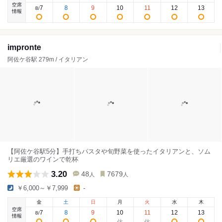
空席
7
8
9
10
11
12
13
8
/
情報
impronte
阿佐ケ谷駅 279m / イタリアン
【阿佐ケ谷駅5分】手打ちパスタや旬野菜を使ったイタリアンと、ソム
リエ厳選のワインで乾杯
3.20
48
7679
人
人
￥6,000～￥7,999
-
金
土
日
月
火
水
木
空席
7
8
9
10
11
12
13
8
/
情報