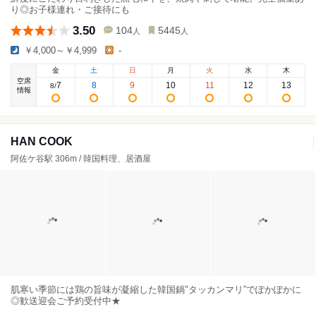
り◎お子様連れ・ご接待にも
3.50
104
5445
人
人
￥4,000～￥4,999
-
金
土
日
月
火
水
木
空席
7
8
9
10
11
12
13
8
/
情報
HAN COOK
阿佐ケ谷駅 306m / 韓国料理、居酒屋
肌寒い季節には鶏の旨味が凝縮した韓国鍋"タッカンマリ”でぽかぽかに
◎歓送迎会ご予約受付中★