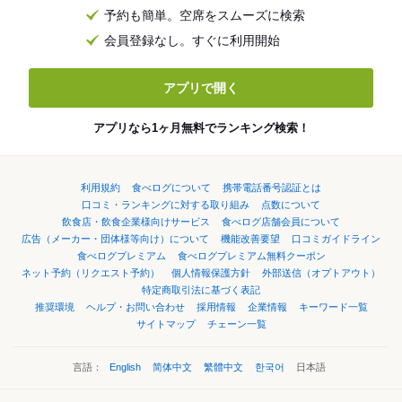
予約も簡単。空席をスムーズに検索
会員登録なし。すぐに利用開始
アプリで開く
アプリなら1ヶ月無料でランキング検索！
利用規約
食べログについて
携帯電話番号認証とは
口コミ・ランキングに対する取り組み
点数について
飲食店・飲食企業様向けサービス
食べログ店舗会員について
広告（メーカー・団体様等向け）について
機能改善要望
口コミガイドライン
食べログプレミアム
食べログプレミアム無料クーポン
ネット予約（リクエスト予約）
個人情報保護方針
外部送信（オプトアウト）
特定商取引法に基づく表記
推奨環境
ヘルプ・お問い合わせ
採用情報
企業情報
キーワード一覧
サイトマップ
チェーン一覧
言語：
English
简体中文
繁體中文
한국어
日本語