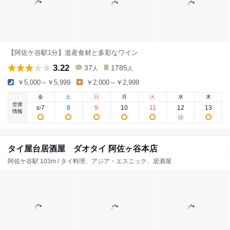
【阿佐ケ谷駅1分】道産食材と多彩なワイン
3.22
37
1785
人
人
￥5,000～￥5,999
￥2,000～￥2,999
金
土
日
月
火
水
木
空席
7
8
9
10
11
12
13
8
/
情報
タイ屋台居酒屋 ダオタイ 阿佐ヶ谷本店
阿佐ケ谷駅 103m / タイ料理、アジア・エスニック、居酒屋