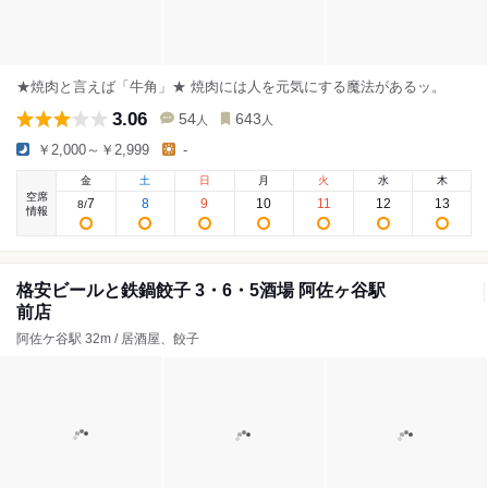
★焼肉と言えば「牛角」★ 焼肉には人を元気にする魔法があるッ。
3.06
54
643
人
人
￥2,000～￥2,999
-
金
土
日
月
火
水
木
空席
7
8
9
10
11
12
13
8
/
情報
格安ビールと鉄鍋餃子 3・6・5酒場 阿佐ヶ谷駅
前店
阿佐ケ谷駅 32m / 居酒屋、餃子