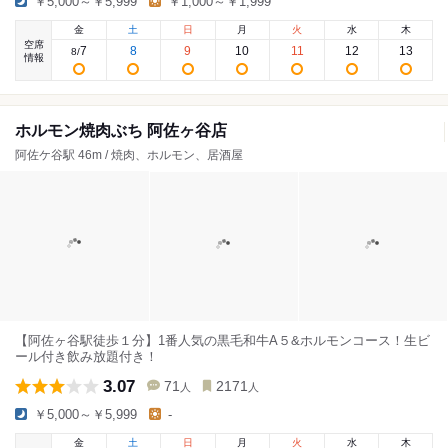
￥5,000～￥5,999
￥1,000～￥1,999
金
土
日
月
火
水
木
空席
7
8
9
10
11
12
13
8
/
情報
ホルモン焼肉ぶち 阿佐ヶ谷店
阿佐ケ谷駅 46m / 焼肉、ホルモン、居酒屋
【阿佐ヶ谷駅徒歩１分】1番人気の黒毛和牛A５&ホルモンコース！生ビ
ール付き飲み放題付き！
3.07
71
2171
人
人
￥5,000～￥5,999
-
金
土
日
月
火
水
木