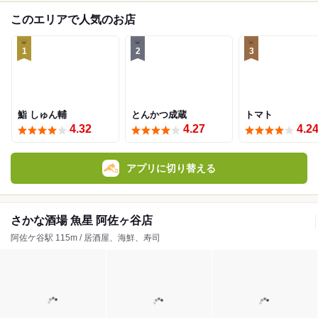
このエリアで人気のお店
1
2
3
鮨 しゅん輔
とんかつ成蔵
トマト
4.32
4.27
4.2
アプリに切り替える
さかな酒場 魚星 阿佐ヶ谷店
阿佐ケ谷駅 115m / 居酒屋、海鮮、寿司