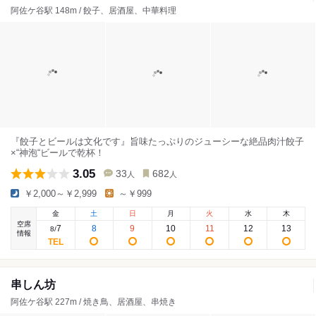
阿佐ケ谷駅 148m / 餃子、居酒屋、中華料理
『餃子とビールは文化です』旨味たっぷりのジューシーな絶品肉汁餃子
×“神泡“ビールで乾杯！
3.05
33
682
人
人
￥2,000～￥2,999
～￥999
金
土
日
月
火
水
木
空席
7
8
9
10
11
12
13
8
/
情報
串しん坊
阿佐ケ谷駅 227m / 焼き鳥、居酒屋、串焼き