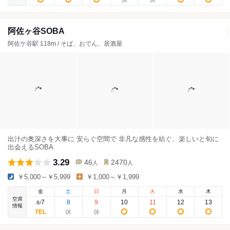
阿佐ヶ谷SOBA
阿佐ケ谷駅 118m / そば、おでん、居酒屋
出汁の奥深さを大事に 安らぐ空間で 非凡な感性を紡ぐ、楽しいと旬に
出会えるSOBA
3.29
46
2470
人
人
￥5,000～￥5,999
￥1,000～￥1,999
金
土
日
月
火
水
木
空席
7
8
9
10
11
12
13
8
/
情報