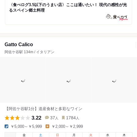
〈食べログ3.5以下のうまい店〉ここは通いたい！ 現代の感性が光
るスペイン郷土料理
Gatto Calico
阿佐ケ谷駅 134m / イタリアン
【阿佐ケ谷駅1分】道産食材と多彩なワイン
3.22
37
1784
人
人
￥5,000～￥5,999
￥2,000～￥2,999
金
土
日
月
火
水
木