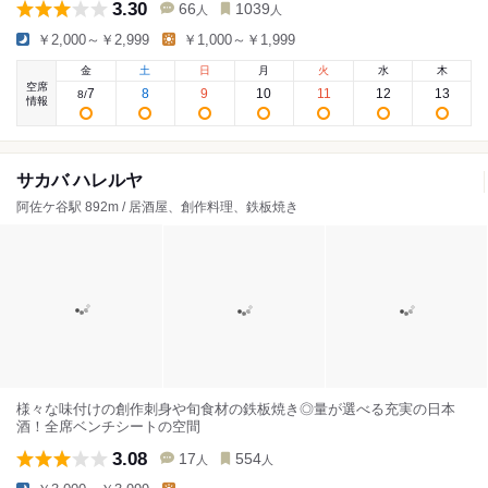
3.30
66
1039
人
人
￥2,000～￥2,999
￥1,000～￥1,999
金
土
日
月
火
水
木
空席
7
8
9
10
11
12
13
8
/
情報
サカバ ハレルヤ
阿佐ケ谷駅 892m / 居酒屋、創作料理、鉄板焼き
様々な味付けの創作刺身や旬食材の鉄板焼き◎量が選べる充実の日本
酒！全席ベンチシートの空間
3.08
17
554
人
人