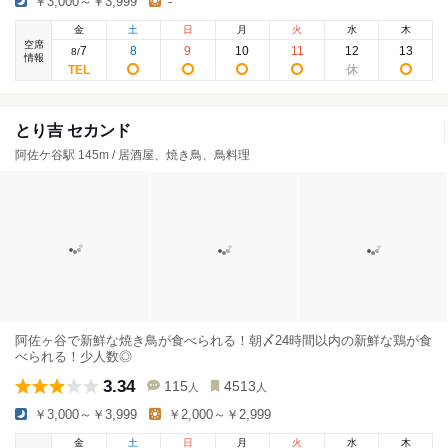
￥3,000～￥3,999
-
金
土
日
月
火
水
木
空席
7
8
9
10
11
12
13
8
/
情報
とり吉 セカンド
阿佐ケ谷駅 145m / 居酒屋、焼き鳥、鳥料理
阿佐ヶ谷で新鮮な焼き鳥が食べられる！朝〆24時間以内の新鮮な鶏が食
べられる！少人数◎
3.34
115
4513
人
人
￥3,000～￥3,999
￥2,000～￥2,999
金
土
日
月
火
水
木