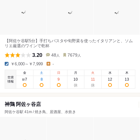
【阿佐ケ谷駅5分】手打ちパスタや旬野菜を使ったイタリアンと、ソム
リエ厳選のワインで乾杯
3.20
48
7679
人
人
￥6,000～￥7,999
-
金
土
日
月
火
水
木
空席
7
8
9
10
11
12
13
8
/
情報
神鶏 阿佐ヶ谷店
阿佐ケ谷駅 41m / 焼き鳥、居酒屋、水炊き