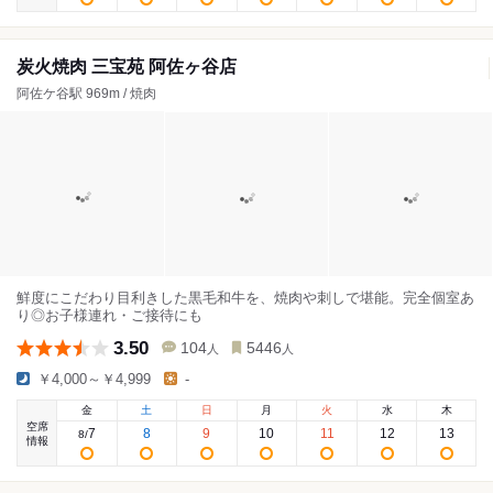
炭火焼肉 三宝苑 阿佐ヶ谷店
阿佐ケ谷駅 969m / 焼肉
鮮度にこだわり目利きした黒毛和牛を、焼肉や刺しで堪能。完全個室あ
り◎お子様連れ・ご接待にも
3.50
104
5446
人
人
￥4,000～￥4,999
-
金
土
日
月
火
水
木
空席
7
8
9
10
11
12
13
8
/
情報