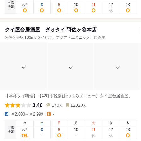
空席
7
8
9
10
11
12
13
8
/
情報
タイ屋台居酒屋 ダオタイ 阿佐ヶ谷本店
阿佐ケ谷駅 103m / タイ料理、アジア・エスニック、居酒屋
【本格タイ料理】【420円(税別)おつまみメニュー】タイ屋台居酒屋。
3.40
179
12920
人
人
￥2,000～￥2,999
-
金
土
日
月
火
水
木
空席
7
8
9
10
11
12
13
8
/
情報