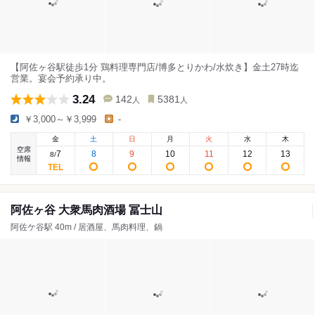
【阿佐ヶ谷駅徒歩1分 鶏料理専門店/博多とりかわ/水炊き】金土27時迄
営業。宴会予約承り中。
3.24
142
5381
人
人
￥3,000～￥3,999
-
金
土
日
月
火
水
木
空席
7
8
9
10
11
12
13
8
/
情報
阿佐ヶ谷 大衆馬肉酒場 冨士山
阿佐ケ谷駅 40m / 居酒屋、馬肉料理、鍋