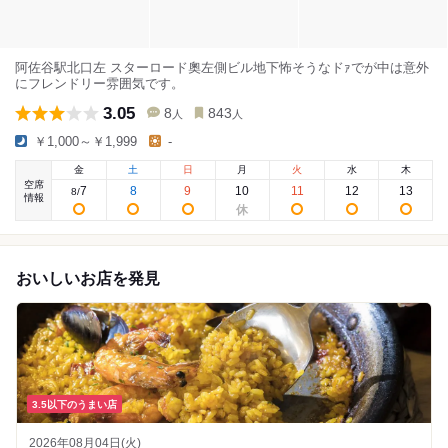
阿佐谷駅北口左 スターロード奧左側ビル地下怖そうなドｧでが中は意外
にフレンドリー雰囲気です。
3.05
8
843
人
人
￥1,000～￥1,999
-
金
土
日
月
火
水
木
空席
7
8
9
10
11
12
13
8
/
情報
おいしいお店を発見
3.5以下のうまい店
2026年08月04日(火)