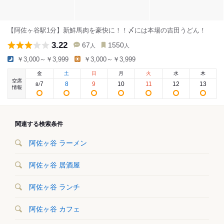
【阿佐ヶ谷駅1分】新鮮馬肉を豪快に！！〆には本場の吉田うどん！
3.22
67
1550
人
人
￥3,000～￥3,999
￥3,000～￥3,999
金
土
日
月
火
水
木
空席
7
8
9
10
11
12
13
8
/
情報
関連する検索条件
阿佐ヶ谷 ラーメン
阿佐ヶ谷 居酒屋
阿佐ヶ谷 ランチ
阿佐ヶ谷 カフェ