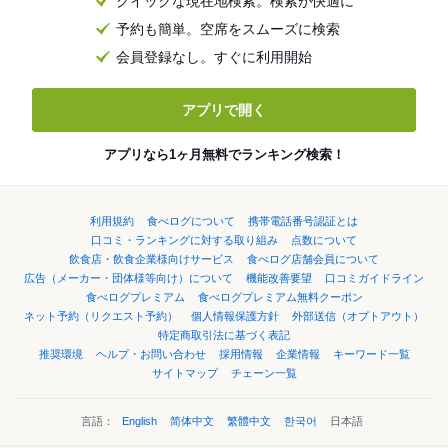
クイックな現在地検索。検索が快適に
予約も簡単。空席をスムーズに検索
会員登録なし。すぐに利用開始
アプリで開く
アプリなら1ヶ月無料でランキング検索！
利用規約
食べログについて
携帯電話番号認証とは
口コミ・ランキングに対する取り組み
点数について
飲食店・飲食企業様向けサービス
食べログ店舗会員について
広告（メーカー・団体様等向け）について
機能改善要望
口コミガイドライン
食べログプレミアム
食べログプレミアム無料クーポン
ネット予約（リクエスト予約）
個人情報保護方針
外部送信（オプトアウト）
特定商取引法に基づく表記
推奨環境
ヘルプ・お問い合わせ
採用情報
企業情報
キーワード一覧
サイトマップ
チェーン一覧
言語：
English
简体中文
繁體中文
한국어
日本語