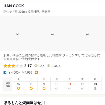
HAN COOK
阿佐ケ谷駅 306m / 韓国料理、居酒屋
肌寒い季節には鶏の旨味が凝縮した韓国鍋"タッカンマリ”でぽかぽかに
◎歓送迎会ご予約受付中★
3.17
63
3846
人
人
￥4,000～￥4,999
-
金
土
日
月
火
水
木
空席
7
8
9
10
11
12
13
8
/
情報
ほるもんと焼肉屋はせ川