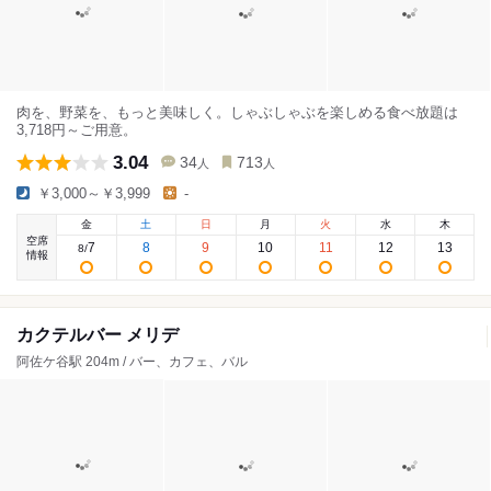
肉を、野菜を、もっと美味しく。しゃぶしゃぶを楽しめる食べ放題は
3,718円～ご用意。
3.04
34
713
人
人
￥3,000～￥3,999
-
金
土
日
月
火
水
木
空席
7
8
9
10
11
12
13
8
/
情報
カクテルバー メリデ
阿佐ケ谷駅 204m / バー、カフェ、バル