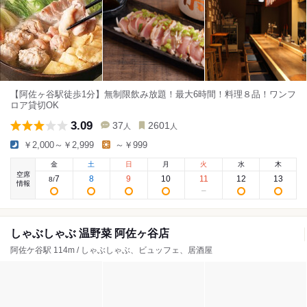
【阿佐ヶ谷駅徒歩1分】無制限飲み放題！最大6時間！料理８品！ワンフ
ロア貸切OK
3.09
37
2601
人
人
￥2,000～￥2,999
～￥999
金
土
日
月
火
水
木
空席
7
8
9
10
11
12
13
8
/
情報
しゃぶしゃぶ 温野菜 阿佐ヶ谷店
阿佐ケ谷駅 114m / しゃぶしゃぶ、ビュッフェ、居酒屋