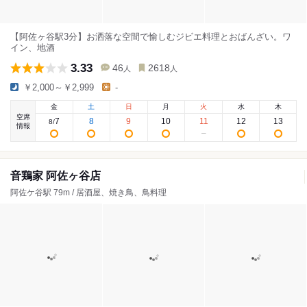
【阿佐ヶ谷駅3分】お洒落な空間で愉しむジビエ料理とおばんざい。ワ
イン、地酒
3.33
46
2618
人
人
￥2,000～￥2,999
-
金
土
日
月
火
水
木
空席
7
8
9
10
11
12
13
8
/
情報
音鶏家 阿佐ヶ谷店
阿佐ケ谷駅 79m / 居酒屋、焼き鳥、鳥料理