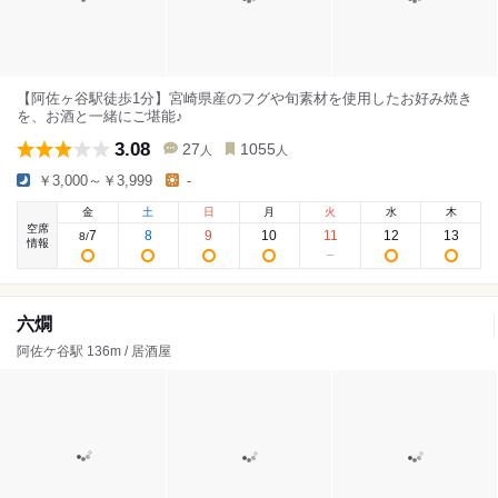
【阿佐ヶ谷駅徒歩1分】宮崎県産のフグや旬素材を使用したお好み焼き
を、お酒と一緒にご堪能♪
3.08
27
1055
人
人
￥3,000～￥3,999
-
金
土
日
月
火
水
木
空席
7
8
9
10
11
12
13
8
/
情報
六燗
阿佐ケ谷駅 136m / 居酒屋