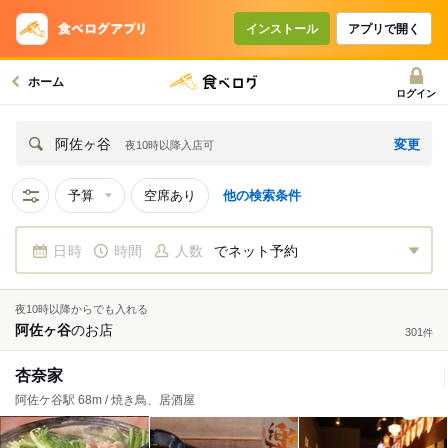
インストール
アプリで開く
ホーム
ログイン
変更
阿佐ヶ谷
夜10時以降入店可
予算
空席あり
他の検索条件
日時
時間
人数
でネット予約
夜10時以降からでも入れる
阿佐ヶ谷
の
お店
301
件
杏奈家
阿佐ケ谷駅 68m / 焼き鳥、居酒屋