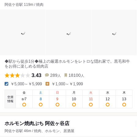
阿佐ケ谷駅 119m / 焼肉
◆駅から徒歩1分◆極上の厳選ホルモンをレトロな隠れ家で。黒毛和牛
をお得に楽しめる焼肉店
3.43
289
18100
人
人
￥5,000～￥5,999
￥1,000～￥1,999
金
土
日
月
火
水
木
空席
7
8
9
10
11
12
13
8
/
情報
ホルモン焼肉ぶち 阿佐ヶ谷店
阿佐ケ谷駅 46m / 焼肉、ホルモン、居酒屋