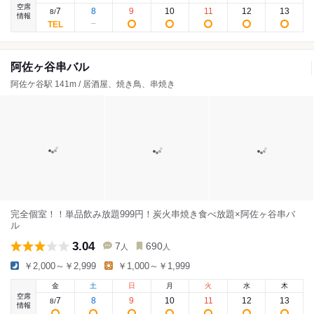
空席
7
8
9
10
11
12
13
8
/
情報
阿佐ヶ谷串バル
阿佐ケ谷駅 141m / 居酒屋、焼き鳥、串焼き
完全個室！！単品飲み放題999円！炭火串焼き食べ放題×阿佐ヶ谷串バ
ル
3.04
7
690
人
人
￥2,000～￥2,999
￥1,000～￥1,999
金
土
日
月
火
水
木
空席
7
8
9
10
11
12
13
8
/
情報