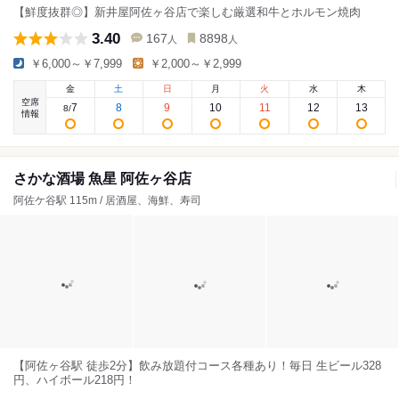
【鮮度抜群◎】新井屋阿佐ヶ谷店で楽しむ厳選和牛とホルモン焼肉
3.40
167
8898
人
人
￥6,000～￥7,999
￥2,000～￥2,999
金
土
日
月
火
水
木
空席
7
8
9
10
11
12
13
8
/
情報
さかな酒場 魚星 阿佐ヶ谷店
阿佐ケ谷駅 115m / 居酒屋、海鮮、寿司
【阿佐ヶ谷駅 徒歩2分】飲み放題付コース各種あり！毎日 生ビール328
円、ハイボール218円！