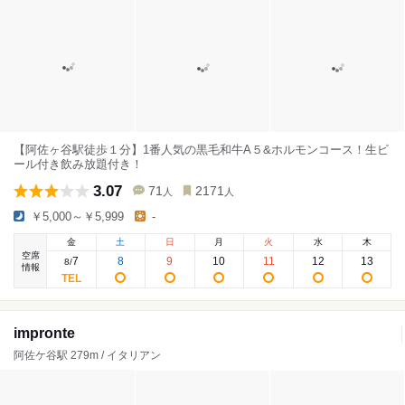
【阿佐ヶ谷駅徒歩１分】1番人気の黒毛和牛A５&ホルモンコース！生ビ
ール付き飲み放題付き！
3.07
71
2171
人
人
￥5,000～￥5,999
-
金
土
日
月
火
水
木
空席
7
8
9
10
11
12
13
8
/
情報
impronte
阿佐ケ谷駅 279m / イタリアン