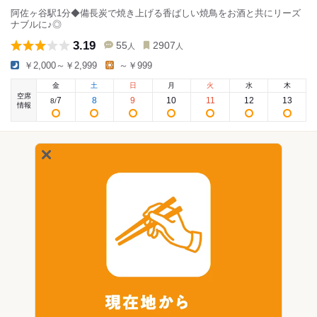
阿佐ヶ谷駅1分◆備長炭で焼き上げる香ばしい焼鳥をお酒と共にリーズ
ナブルに♪◎
3.19
55
2907
人
人
￥2,000～￥2,999
～￥999
金
土
日
月
火
水
木
空席
7
8
9
10
11
12
13
8
/
情報