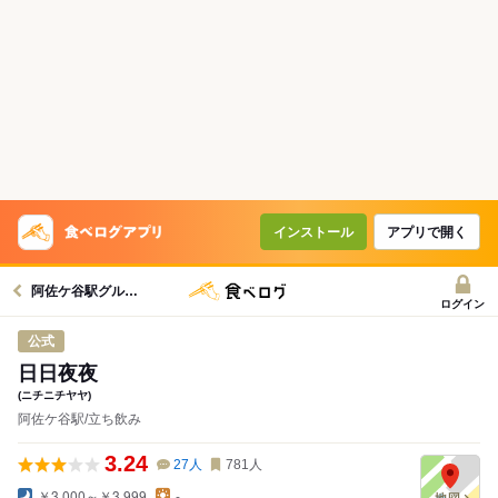
インストール
アプリで開く
阿佐ケ谷駅グルメへ
ログイン
公式
日日夜夜
(ニチニチヤヤ)
阿佐ケ谷駅/立ち飲み
3.24
27
人
781
人
￥3,000～￥3,999
-