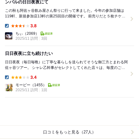
ンバルの日日夜夜にて
この秋も阿佐ヶ谷飲み屋さん祭りに行って来ました。今年の参加店舗は
119軒、新規参加店13軒の第25回目の開催です。 前売りだと５枚チケッ
ト2000円、10枚チケット＋おつまみ...
3.8
Dinner:
ちぃ
（2069）
2025/11 訪問
3回
日日夜夜に立ち続けたい
日日夜夜（毎日毎晩）に丁寧な暮らしを送られてそうな御三方とまわる阿
佐ヶ谷ツアー。 シャレ乙幹事がセレクトしてくれた店々は、毎度のごと
く絶妙にいけ好かないぜ。（いつもの褒め言葉） ...
3.4
Dinner:
モービー
（1455）
2025/11 訪問
1回
口コミをもっと見る（27人）