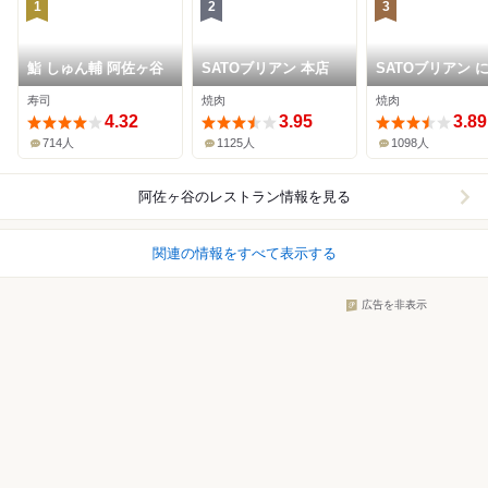
1
2
3
鮨 しゅん輔 阿佐ヶ谷
SATOブリアン 本店
SATOブリアン 
寿司
焼肉
焼肉
4.32
3.95
3.89
714人
1125人
1098人
阿佐ヶ谷
のレストラン情報を見る
関連の情報をすべて表示する
広告を非表示