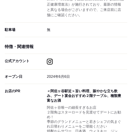
正健康増進法）が施行されており、最新の情報
と異なる場合がございますので、ご来店前に店
舗にご確認ください。
駐車場
無
特徴・関連情報
公式アカウント
オープン日
2024年6月6日
お店のPR
＜阿佐ヶ谷駅近＞旨い料理、賑やかな立ち飲
み、デート宴会おすすめ２階テーブル、種類豊
富なお酒
阿佐ヶ谷唯一の細長すぎるお店
２階角はスターロードを見渡せてデートにお勧
め！
季節のグランドメニューと若きシェフの気まぐ
れ日替わりメニューをご堪能ください
焼酎からサワー、日本酒、ウィスキー、ジン、