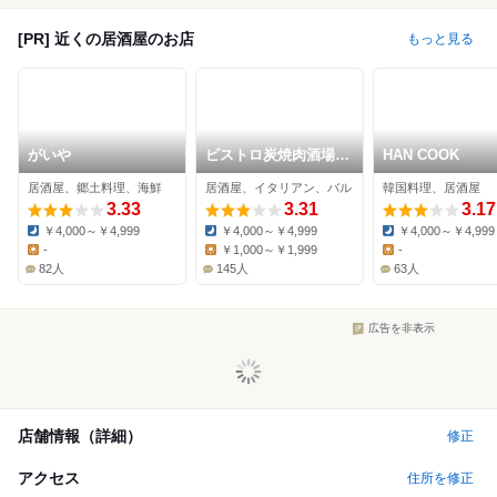
[PR] 近くの居酒屋のお店
もっと見る
がいや
ビストロ炭焼肉酒場
HAN COOK
チキンレッグ 阿佐ヶ
居酒屋、郷土料理、海鮮
居酒屋、イタリアン、バル
韓国料理、居酒屋
谷店
3.33
3.31
3.17
￥4,000～￥4,999
￥4,000～￥4,999
￥4,000～￥4,999
Dinner:
Dinner:
Dinner:
-
￥1,000～￥1,999
-
Lunch:
Lunch:
Lunch:
82人
145人
63人
広告を非表示
店舗情報（詳細）
修正
アクセス
住所を修正