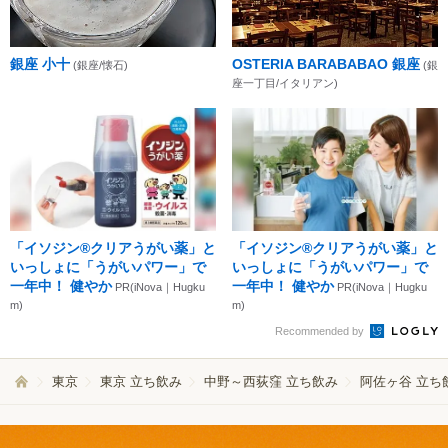
銀座 小十
OSTERIA BARABABAO 銀座
(銀座/懐石)
(銀
座一丁目/イタリアン)
「イソジン®クリアうがい薬」と
「イソジン®クリアうがい薬」と
いっしょに「うがいパワー」で
いっしょに「うがいパワー」で
一年中！ 健やか
一年中！ 健やか
PR(iNova｜Hugku
PR(iNova｜Hugku
m)
m)
Recommended by
東京
東京 立ち飲み
中野～西荻窪 立ち飲み
阿佐ヶ谷 立ち