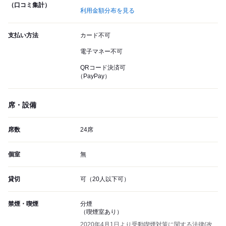
（口コミ集計）
利用金額分布を見る
支払い方法
カード不可
電子マネー不可
QRコード決済可
（PayPay）
席・設備
席数
24席
個室
無
貸切
可（20人以下可）
禁煙・喫煙
分煙
（喫煙室あり）
2020年4月1日より受動喫煙対策に関する法律(改