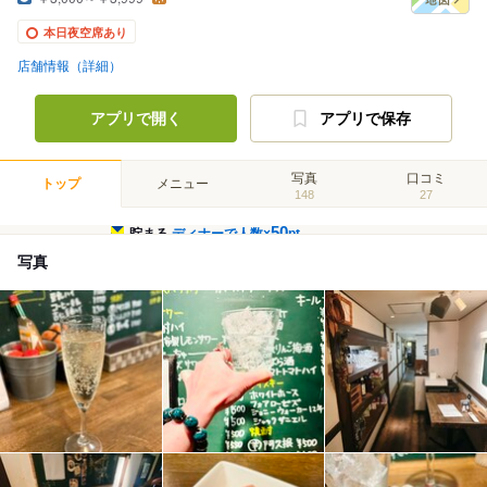
本日夜空席あり
店舗情報（詳細）
アプリで開く
アプリで保存
写真
口コミ
トップ
メニュー
148
27
50
貯まる
ディナーで人数×
pt
写真