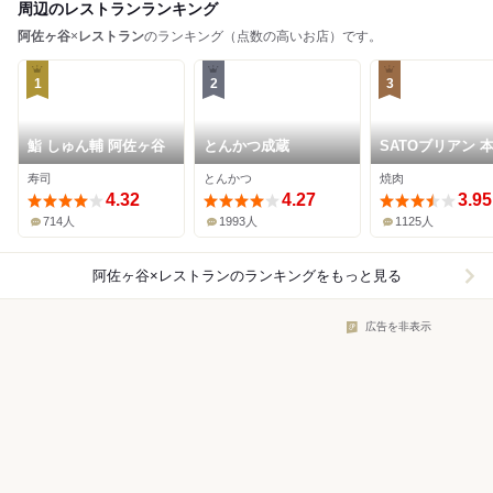
周辺のレストランランキング
阿佐ヶ谷
×
レストラン
のランキング（点数の高いお店）です。
1
2
3
鮨 しゅん輔 阿佐ヶ谷
とんかつ成蔵
SATOブリアン 
寿司
とんかつ
焼肉
4.32
4.27
3.95
714人
1993人
1125人
阿佐ヶ谷×レストラン
のランキングをもっと見る
広告を非表示