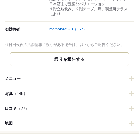
日本酒まで豊富なバリエーション
１階立ち飲み、２階テーブル席、喫煙所テラス
にあり
初投稿者
momotaro528
（157）
※日日夜夜の店舗情報に誤りがある場合は、以下からご報告ください。
誤りを報告する
メニュー
写真
（148）
口コミ
（27）
地図