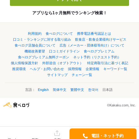
アプリなら1ヶ月無料でランキング検索！
利用規約
食べログについて
携帯電話番号認証とは
口コミ・ランキングに対する取り組み
飲食店・飲食企業様向けサービス
食べログ店舗会員について
広告（メーカー・団体様等向け）について
機能改善要望
口コミガイドライン
食べログプレミアム
食べログプレミアム無料クーポン
ネット予約（リクエスト予約）
個人情報保護方針
外部送信（オプトアウト）
特定商取引法に基づく表記
推奨環境
ヘルプ・お問い合わせ
採用情報
企業情報
キーワード一覧
サイトマップ
チェーン一覧
言語：
English
简体中文
繁體中文
한국어
日本語
©Kakaku.com, Inc.
電話・ネット予約