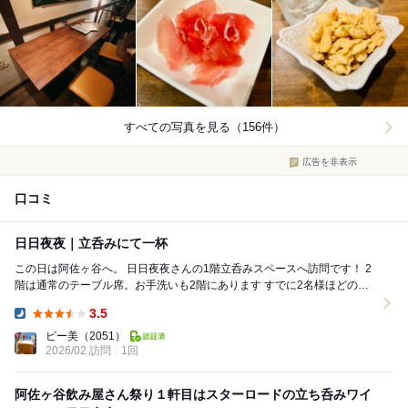
すべての写真を見る（156件）
広告を非表示
口コミ
日日夜夜｜立呑みにて一杯
この日は阿佐ヶ谷へ。 日日夜夜さんの1階立呑みスペースへ訪問です！ 2
階は通常のテーブル席。お手洗いも2階にあります すでに2名様ほどの先
客が。 ちなみに、2階のテーブ...
3.5
Dinner:
ビー美
（2051）
2026/02 訪問
1回
阿佐ヶ谷飲み屋さん祭り１軒目はスターロードの立ち呑みワイ