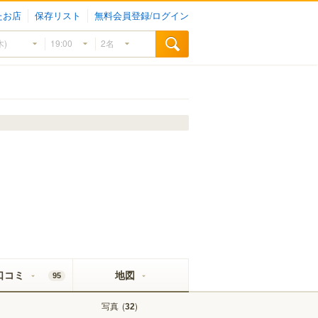
たお店
保存リスト
無料会員登録/ログイン
口コミ
地図
95
写真
(
)
32