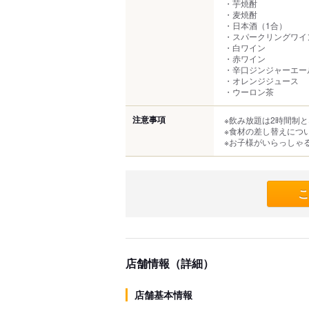
・芋焼酎
・麦焼酎
・日本酒（1合）
・スパークリングワイ
・白ワイン
・赤ワイン
・辛口ジンジャーエー
・オレンジジュース
・ウーロン茶
注意事項
※飲み放題は2時間制
※食材の差し替えにつ
※お子様がいらっしゃ
こ
店舗情報（詳細）
店舗基本情報