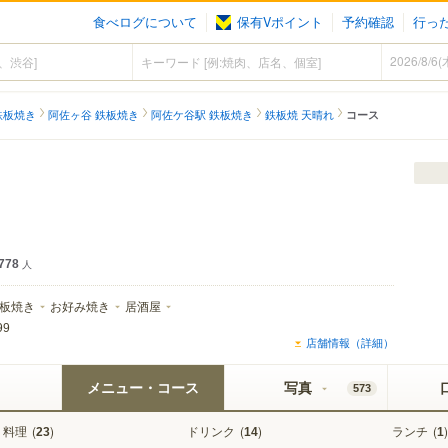
食べログについて
保有Vポイント
予約確認
行っ
鉄板焼き
阿佐ヶ谷 鉄板焼き
阿佐ケ谷駅 鉄板焼き
鉄板焼 天晴れ
コース
778
人
板焼き
お好み焼き
居酒屋
99
店舗情報（詳細）
メニュー・コース
写真
573
料理
(
)
ドリンク
(
)
ランチ
(
)
23
14
1