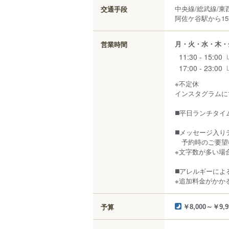
中央線/総武線/東
交通手段
阿佐ケ谷駅から15
月・火・水・木・
営業時間
11:30 - 15:00
17:00 - 23:00
※不定休
インスタグラムに
◼️平日ランチタ
◼️メッセージ入りデ
予約時のご要望
※文字数が多い場
◼️アレルギーに
※追加料金がかか
予算
￥8,000～￥9,9