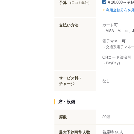
予算
（口コミ集計）
￥10,000～￥14
利用金額分布を
カード可
支払い方法
（VISA、Master、
電子マネー可
（交通系電子マネー（S
QRコード決済可
（PayPay）
サービス料・
なし
チャージ
席・設備
20席
席数
着席時 20人
最大予約可能人数