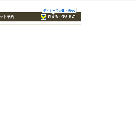
ディナーで人数 × 50pt
ット予約
貯まる・使える