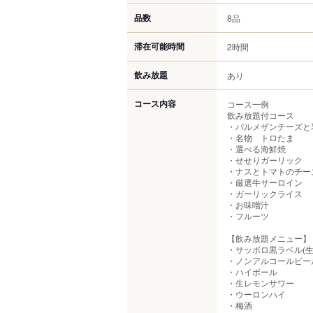
品数
8品
滞在可能時間
2時間
飲み放題
あり
コース内容
コース一例
飲み放題付コース
・パルメザンチーズと
・名物 トロたま
・選べる海鮮焼
・せせりガーリック
・ナスとトマトのチー
・厳選牛サーロイン
・ガーリックライス
・お味噌汁
・フルーツ
【飲み放題メニュー】
・サッポロ黒ラベル(
・ノンアルコールビー
・ハイボール
・生レモンサワー
・ウーロンハイ
・梅酒