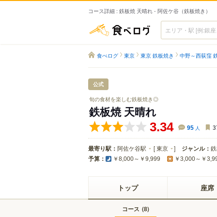
コース詳細 : 鉄板焼 天晴れ - 阿佐ケ谷（鉄板焼き）
食べログ
食べログ
東京
東京 鉄板焼き
中野～西荻窪 
公式
旬の食材を楽しむ鉄板焼き◎
鉄板焼 天晴れ
3.34
95
人
3
最寄り駅：
阿佐ケ谷駅
[
東京
]
ジャンル：
鉄
予算：
￥8,000～￥9,999
￥3,000～￥3,9
トップ
座席
コース
(
)
8