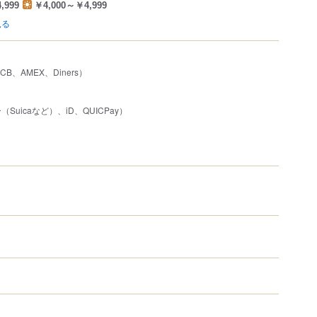
,999
￥4,000～￥4,999
見る
JCB、AMEX、Diners）
uicaなど）、iD、QUICPay）