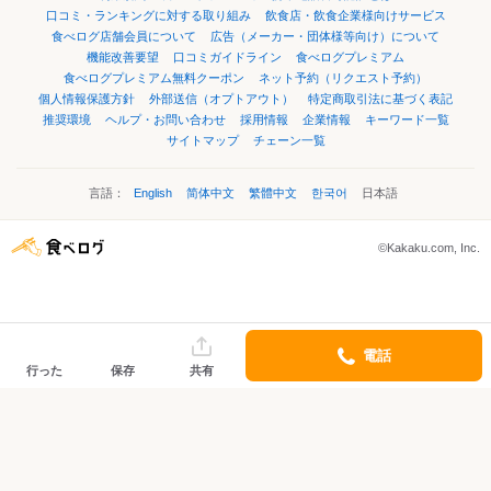
口コミ・ランキングに対する取り組み
飲食店・飲食企業様向けサービス
食べログ店舗会員について
広告（メーカー・団体様等向け）について
機能改善要望
口コミガイドライン
食べログプレミアム
食べログプレミアム無料クーポン
ネット予約（リクエスト予約）
個人情報保護方針
外部送信（オプトアウト）
特定商取引法に基づく表記
推奨環境
ヘルプ・お問い合わせ
採用情報
企業情報
キーワード一覧
サイトマップ
チェーン一覧
言語：
English
简体中文
繁體中文
한국어
日本語
©Kakaku.com, Inc.
電話
行った
保存
共有