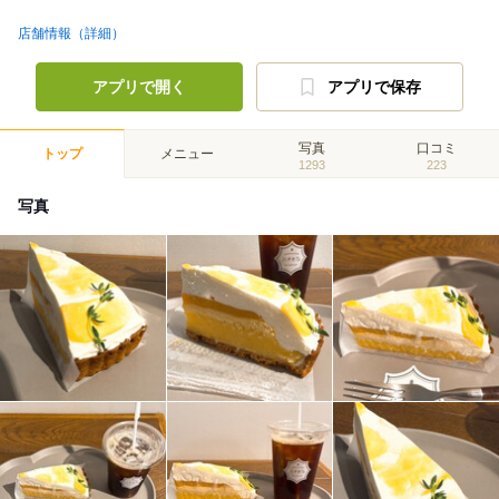
店舗情報（詳細）
アプリで開く
アプリで保存
写真
口コミ
トップ
メニュー
1293
223
写真