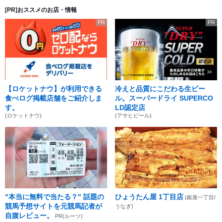
[PR]おススメのお店・情報
PR
PR
【ロケットナウ】が利用できる
冷えと品質にこだわる生ビー
食べログ掲載店舗をご紹介しま
ル。スーパードライ SUPERCO
す。
LD認定店
(ロケットナウ)
(アサヒビール)
"本当に無料で当たる？" 話題の
ひょうたん屋 1丁目店
(銀座一丁目/
競馬予想サイトを元競馬記者が
うなぎ)
自腹レビュー。
PR(ルーツ)