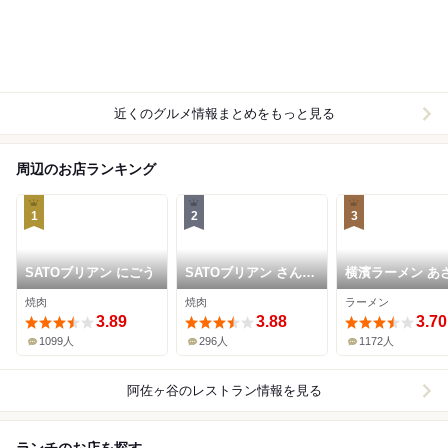
近くのグルメ情報まとめをもっと見る
周辺のお店ランキング
1
2
3
SATOブリアン にごう
SATOブリアン さんご
横濱ラーメン あ
う
家 本店
焼肉
焼肉
ラーメン
3.89
3.88
3.70
1099人
296人
1172人
阿佐ヶ谷
のレストラン情報を見る