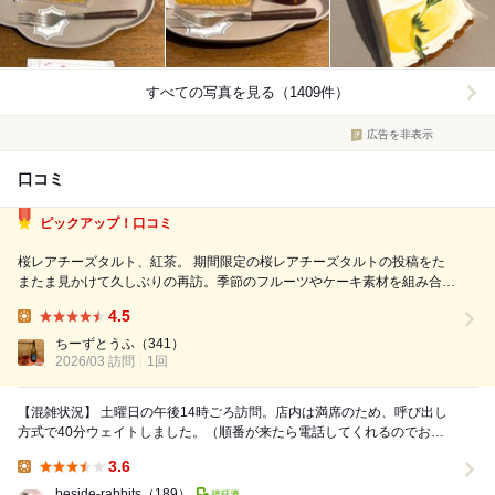
すべての写真を見る（1409件）
広告を非表示
口コミ
ピックアップ！口コミ
桜レアチーズタルト、紅茶。 期間限定の桜レアチーズタルトの投稿をた
またま見かけて久しぶりの再訪。季節のフルーツやケーキ素材を組み合わ
せた創作的なタルトが可愛くて美味しい、タルト専門店。頻繁にメニュー
4.5
が変わるので、公式Instagramを見ているだけで楽しくなっちゃいます。
Lunch:
帰省の間に桜スイーツが...
ちーずとうふ
（341）
2026/03 訪問
1回
【混雑状況】 土曜日の午後14時ごろ訪問。店内は満席のため、呼び出し
方式で40分ウェイトしました。（順番が来たら電話してくれるのでお店
の近くで待ちましょう） 【食べたもの】...
3.6
Lunch:
beside-rabbits
（189）