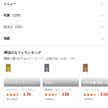
メニュー
写真
（1293）
口コミ
（223）
地図
周辺のカフェランキング
阿佐ヶ谷
×
カフェ
のランキング（点数の高いお店）です。
1
2
3
ジェラテリア シンチ
ギオン
けやき庵 阿佐ヶ
ェリータ
ジェラート・アイスクリーム、カフェ
喫茶店、カフェ、バー
パン、カフェ
3.78
3.58
3.53
1744人
584人
245人