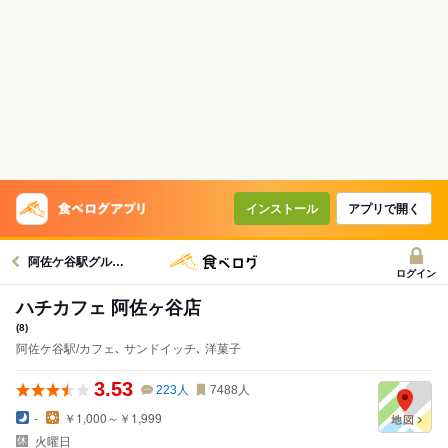
インストール
アプリで開く
阿佐ケ谷駅グルメへ
ログイン
ハチカフェ 阿佐ヶ谷店
(8)
阿佐ケ谷駅/カフェ､ サンドイッチ､ 洋菓子
3.53
223
人
7488
人
-
￥1,000～￥1,999
火曜日