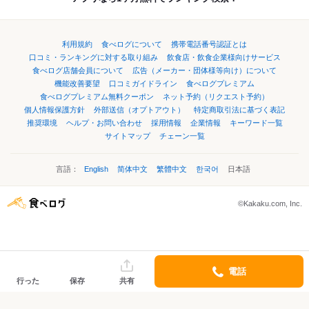
利用規約
食べログについて
携帯電話番号認証とは
口コミ・ランキングに対する取り組み
飲食店・飲食企業様向けサービス
食べログ店舗会員について
広告（メーカー・団体様等向け）について
機能改善要望
口コミガイドライン
食べログプレミアム
食べログプレミアム無料クーポン
ネット予約（リクエスト予約）
個人情報保護方針
外部送信（オプトアウト）
特定商取引法に基づく表記
推奨環境
ヘルプ・お問い合わせ
採用情報
企業情報
キーワード一覧
サイトマップ
チェーン一覧
言語：
English
简体中文
繁體中文
한국어
日本語
©Kakaku.com, Inc.
電話
行った
保存
共有