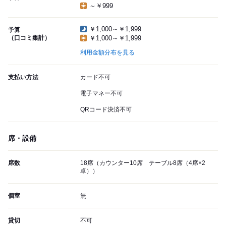
～￥999
￥1,000～￥1,999
予算
（口コミ集計）
￥1,000～￥1,999
利用金額分布を見る
支払い方法
カード不可
電子マネー不可
QRコード決済不可
席・設備
席数
18席（カウンター10席 テーブル8席（4席×2
卓））
個室
無
貸切
不可