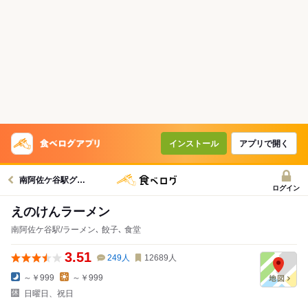
インストール
アプリで開く
南阿佐ケ谷駅グルメへ
ログイン
えのけんラーメン
南阿佐ケ谷駅/ラーメン､ 餃子､ 食堂
3.51
249
人
12689
人
～￥999
～￥999
日曜日、祝日