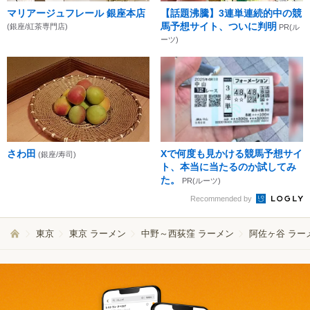
マリアージュフレール 銀座本店
【話題沸騰】3連単連続的中の競
馬予想サイト、ついに判明
(銀座/紅茶専門店)
PR(ル
ーツ)
さわ田
Xで何度も見かける競馬予想サイ
(銀座/寿司)
ト、本当に当たるのか試してみ
た。
PR(ルーツ)
Recommended by
東京
東京 ラーメン
中野～西荻窪 ラーメン
阿佐ヶ谷 ラー