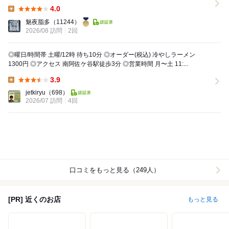
た。 塩チャーシューメン：けっこう図太い味の...
4.0
Lunch:
魅夜脂多
（11244）
2026/08 訪問
2回
◎曜日/時間帯 土曜/12時 待ち10分 ◎オーダー(税込) 冷やしラーメン
1300円 ◎アクセス 南阿佐ケ谷駅徒歩3分 ◎営業時間 月〜土 11:...
3.9
Lunch:
jetkiryu
（698）
2026/07 訪問
4回
口コミをもっと見る（249人）
[PR] 近くのお店
もっと見る