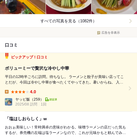
すべての写真を見る（1082件）
広告を非表示
口コミ
ピックアップ！口コミ
ボリューミーで贅沢な冷やし中華
平日の12時半ごろに訪問。待ちなし。 ラーメンと餃子が美味い店ってこ
とだが、今回は冷やし中華が食べたくてやってきた。暑いからね。 入店
したらまずは券売機で食券を購入。 味噌ラーメンやスタミナ丼なども美
4.0
味しそうだが、初志貫徹ってことで冷やしラーメンと餃子を注文。以外と
Lunch:
合計で1600円以上かか...
ヤッピ飯
（259）
2025/08 訪問
1回
「塩はしおらしく」w
おおぉ美味しい！常時満卓の意味がわかる。味噌ラーメンの店だった気も
するが、券売機の左端は塩ラーメンなので、これが元味かもと頼んでみ