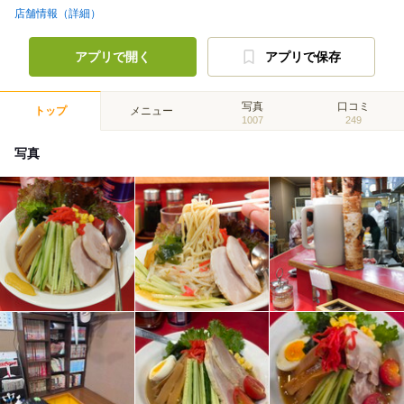
店舗情報（詳細）
アプリで開く
アプリで保存
写真
口コミ
トップ
メニュー
1007
249
写真