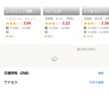
しゃぶしゃぶ 温野菜
でんでん串
とり吉 セカンド
阿佐ヶ谷店
しゃぶしゃぶ、ビュッフェ、居酒屋
居酒屋、おでん、串揚げ
居酒屋、焼き鳥、鳥
3.04
3.23
3.34
￥3,000～￥3,999
￥2,000～￥2,999
￥3,000～￥3,999
Dinner:
Dinner:
Dinner:
-
-
￥2,000～￥2,999
Lunch:
Lunch:
Lunch:
34人
53人
117人
広告を非表示
店舗情報（詳細）
編集
アクセス
住所を編集