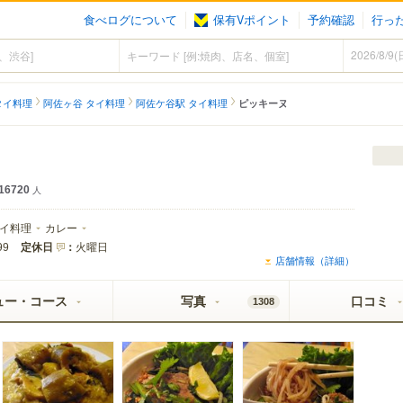
食べログについて
保有Vポイント
予約確認
行っ
タイ料理
阿佐ヶ谷 タイ料理
阿佐ケ谷駅 タイ料理
ピッキーヌ
16720
人
イ料理
カレー
定休日
：
火曜日
99
店舗情報（詳細）
ュー・コース
写真
口コミ
1308