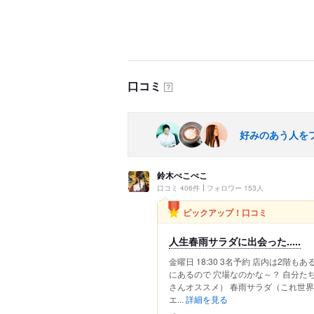
口コミ
？
好みのあう人を
鈴木ぺこぺこ
口コミ 406件
フォロワー 153人
ピックアップ！口コミ
人生春雨サラダに出会った.....
金曜日 18:30 3名予約 店内は2
にあるので 穴場なのかな～？ 自分た
さんオススメ） 春雨サラダ（これ世
エ...
詳細を見る