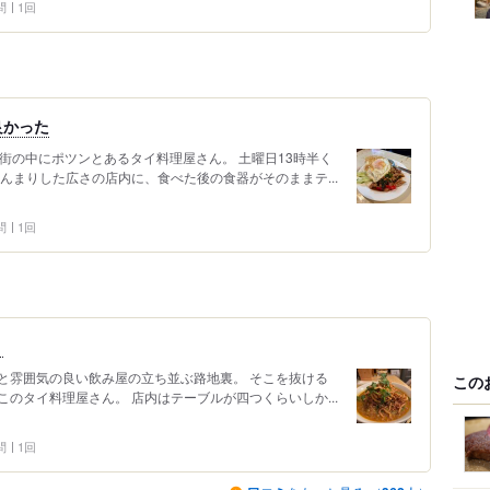
問
1回
良かった
街の中にポツンとあるタイ料理屋さん。 土曜日13時半く
んまりした広さの店内に、食べた後の食器がそのままテ...
問
1回
。
と雰囲気の良い飲み屋の立ち並ぶ路地裏。 そこを抜ける
この
のタイ料理屋さん。 店内はテーブルが四つくらいしか...
問
1回