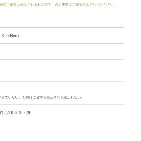
報の正確性は保証されませんので、必ず事前にご確認の上ご利用ください。
k Kee Noo）
されていない。予約時に名前も電話番号も聞かれない。
谷北
2-9-5
1F・2F