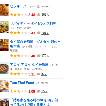
ピッキーヌ
（タイ料理、カレー）
3.48
362
人
サバイディー タイ&ラオス料理
（タイ料理、居酒屋）
3.43
204
人
タイ屋台居酒屋 ダオタイ 阿佐ヶ
谷本店
（タイ料理、アジア・エスニック、
居酒屋）
3.40
179
人
アロイ アロイ タイ居酒屋
（タイ料
理、居酒屋、東南アジア料理）
3.11
37
人
Tum Thai Food
（タイ料理）
3.09
25
人
「持ち家を売る時のNG行為」知
ってるだけで得する事とは