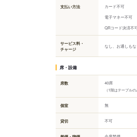
カード不可
支払い方法
電子マネー不可
QRコード決済不
サービス料・
なし、お通しもな
チャージ
席・設備
40席
席数
（1階はテーブルの
無
個室
不可
貸切
全席禁煙
禁煙・喫煙