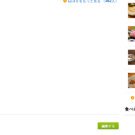
口コミ
をもっと見る （
362
人）
食べ