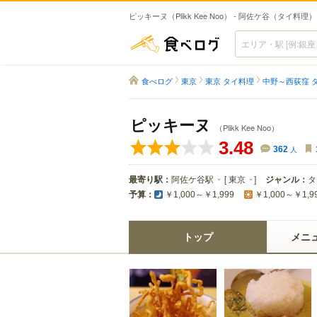
ピッキーヌ（Plikk Kee Noo） - 阿佐ケ谷（タイ料理）
食べログ
食べログ
東京
東京 タイ料理
中野～西荻窪 
ピッキーヌ
（Plikk Kee Noo）
3.48
362
人
最寄り駅：
阿佐ケ谷駅
[
東京
]
ジャンル：
タ
予算：
￥1,000～￥1,999
￥1,000～￥1,9
トップ
メニ