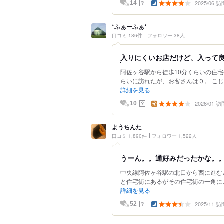
2025/06 訪
？
14
*ふぁーふぁ*
口コミ 186件
フォロワー 38人
入りにくいお店だけど、入って
阿佐ヶ谷駅から徒歩10分くらいの住宅
らいに訪れたが、お客さんは０。 こじ
詳細を見る
2026/01 訪
？
10
ようちんた
口コミ 1,890件
フォロワー 1,522人
うーん。。通好みだったかな。
中央線阿佐ヶ谷駅の北口から西に進む
と住宅街にあるがその住宅街の一角にこ
詳細を見る
2025/11 訪
？
52