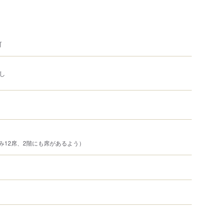
可
し
み12席、2階にも席があるよう）