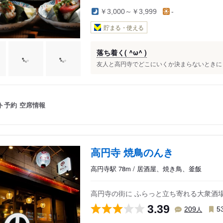
￥3,000～￥3,999
-
貯まる・使える
落ち着く( ^ω^ )
友人と高円寺でどこにいくか決まらないときにとりあえず
ト予約
空席情報
高円寺 焼鳥のんき
高円寺駅 78m / 居酒屋、焼き鳥、釜飯
高円寺の街に ふらっと立ち寄れる大衆酒
3.39
人
209
5