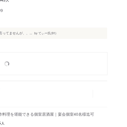
045
99
も言ってませんが、、...
てぃー氏(91)
by
作料理を堪能できる個室居酒屋｜宴会個室40名様迄可
人
5