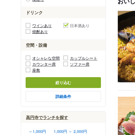
おい
ドリンク
ワインあり
日本酒あり
焼酎あり
空間・設備
オシャレな空間
カップルシート
カウンター席
ソファー席
座敷
絞り込む
詳細条件
高円寺でランチを探す
～1,000円
1,000円 ～ 2,000円