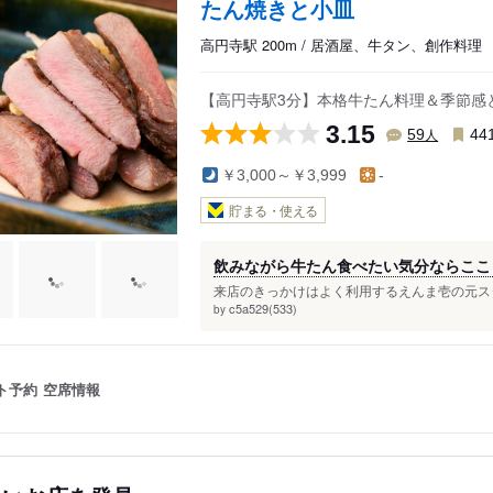
たん焼きと小皿
高円寺駅 200m / 居酒屋、牛タン、創作料理
【高円寺駅3分】本格牛たん料理＆季節感
3.15
人
59
44
￥3,000～￥3,999
-
貯まる・使える
飲みながら牛たん食べたい気分ならここ
来店のきっかけはよく利用するえんま壱の元スタ
c5a529(533)
by
ト予約
空席情報