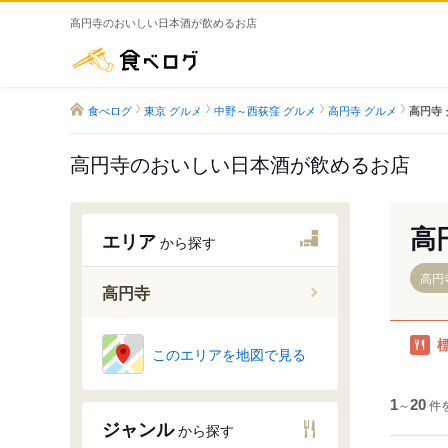
高円寺のおいしい日本酒が飲めるお店
食べログ
食べログ
東京 グルメ
中野～西荻窪 グルメ
高円寺 グルメ
高円寺
高円寺のおいしい日本酒が飲めるお店
高
エリア
から探す
高円
高円寺
高円寺駅
このエリアを地図で見る
東高円寺
新高円寺
1
～
20
件
ジャンル
から探す