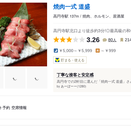
焼肉一式 道盛
高円寺駅 137m / 焼肉、ホルモン、居酒屋
高円寺駅北口より徒歩約3分!◎最高級の
3.26
人
80
21
￥5,000～￥5,999
～￥999
貯まる・使える
丁寧な接客と安定感
高円寺での2軒目に選んだ「焼肉一式 道盛」さ
あーぼーー(1280)
by
ト予約
空席情報