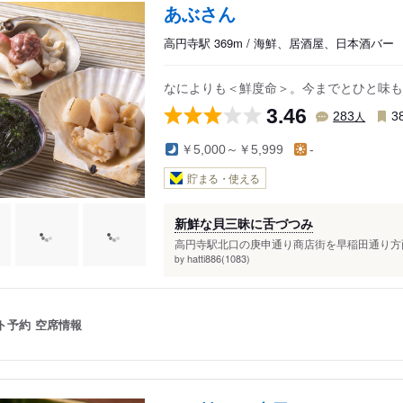
あぶさん
高円寺駅 369m / 海鮮、居酒屋、日本酒バー
なによりも＜鮮度命＞。今までとひと味も
3.46
人
283
3
￥5,000～￥5,999
-
貯まる・使える
新鮮な貝三昧に舌づつみ
高円寺駅北口の庚申通り商店街を早稲田通り方面
hatti886(1083)
by
ト予約
空席情報