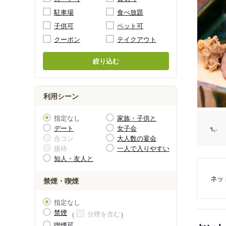
駐車場
食べ放題
子供可
ペット可
クーポン
テイクアウト
絞り込む
利用シーン
指定なし
家族・子供と
デート
女子会
合コン
大人数の宴会
接待
一人で入りやすい
知人・友人と
ネッ
禁煙・喫煙
指定なし
禁煙
分煙を含む
喫煙可