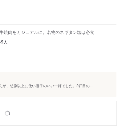
和牛焼肉をカジュアルに。名物のネギタン塩は必食
人
49
んが、想像以上に使い勝手のいい一軒でした。2軒目の...