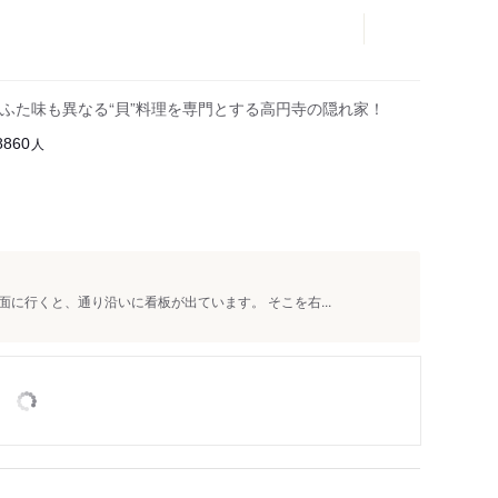
ふた味も異なる“貝”料理を専門とする高円寺の隠れ家！
人
8860
に行くと、通り沿いに看板が出ています。 そこを右...