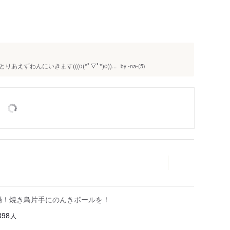
わんにいきます(((o(*ﾟ▽ﾟ*)o))...
-na-(5)
by
場！焼き鳥片手にのんきボールを！
人
398