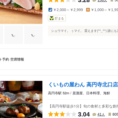
3.28
3
￥2,000～￥2,999
￥1,000～￥1,9
貯まる
シュウマイ。 ぅマイ。 震えます(*^_^*) 誰に
ト予約
空席情報
くいもの屋わん 高円寺北口店
高円寺駅 52m / 居酒屋、日本料理、海鮮
【高円寺駅徒歩1分】旬の食材と多彩な創
3.04
人
41
80