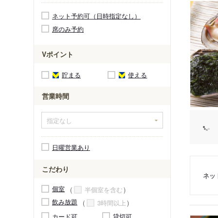
ネット予約可（日時指定なし）
席のみ予約
Vポイント
貯まる
使える
営業時間
日曜営業あり
こだわり
ネッ
個室
半個室を含む
飲み放題
3時間以上
カード可
貸切可