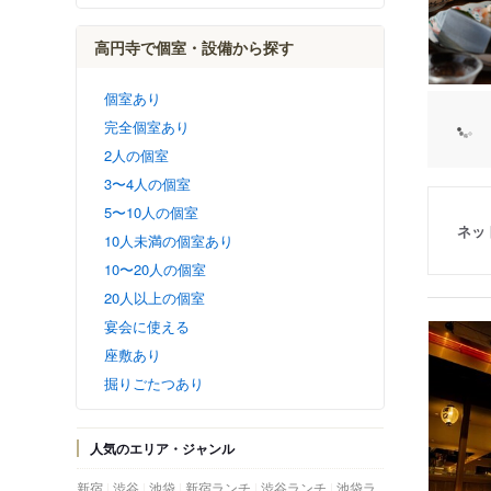
高円寺で個室・設備から探す
個室あり
完全個室あり
2人の個室
3〜4人の個室
5〜10人の個室
ネッ
10人未満の個室あり
10〜20人の個室
20人以上の個室
宴会に使える
座敷あり
掘りごたつあり
人気のエリア・ジャンル
新宿
渋谷
池袋
新宿ランチ
渋谷ランチ
池袋ラ