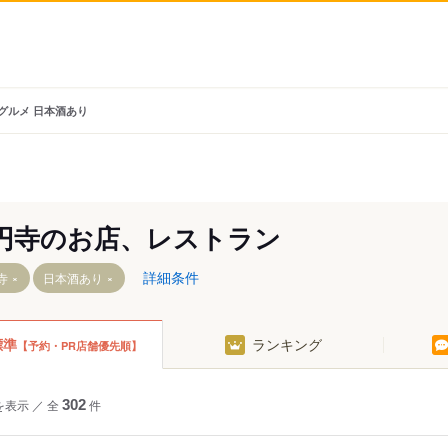
 グルメ 日本酒あり
円寺のお店、レストラン
詳細条件
寺
日本酒あり
標準
ランキング
【予約・PR店舗優先順】
駅
駅
を表示
／
全
302
件