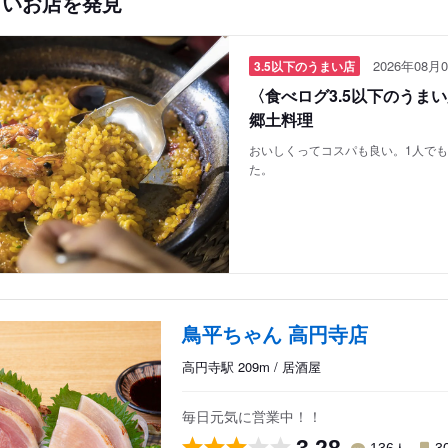
しいお店を発見
2026年08月0
3.5以下のうまい店
〈食べログ3.5以下のうま
郷土料理
おいしくってコスパも良い。1人で
た。
鳥平ちゃん 高円寺店
高円寺駅 209m / 居酒屋
毎日元気に営業中！！
人
136