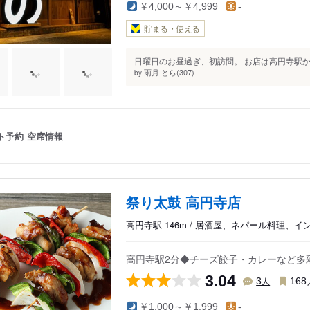
￥4,000～￥4,999
-
貯まる・使える
日曜日のお昼過ぎ、初訪問。 お店は高円寺駅から
雨月 とら(307)
by
ト予約
空席情報
祭り太鼓 高円寺店
高円寺駅 146m / 居酒屋、ネパール料理、イ
高円寺駅2分◆チーズ餃子・カレーなど多
3.04
人
3
168
￥1,000～￥1,999
-