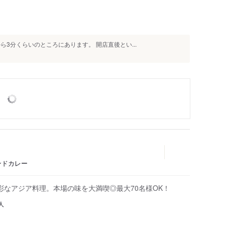
3分くらいのところにあります。 開店直後とい...
ンドカレー
彩なアジア料理。本場の味を大満喫◎最大70名様OK！
人