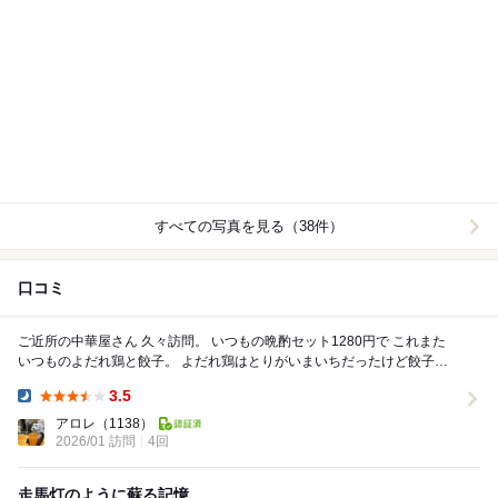
すべての写真を見る（38件）
口コミ
ご近所の中華屋さん 久々訪問。 いつもの晩酌セット1280円で これまた
いつものよだれ鶏と餃子。 よだれ鶏はとりがいまいちだったけど餃子は
やっぱり美味しい。 たまには...
3.5
Dinner:
アロレ
（1138）
2026/01 訪問
4回
走馬灯のように蘇る記憶