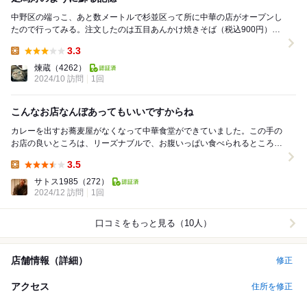
中野区の端っこ、あと数メートルで杉並区って所に中華の店がオープンし
たので行ってみる。注文したのは五目あんかけ焼きそば（税込900円）を
麺大盛り（無料）で。私は揚げた麺のあんかけ焼き...
3.3
Lunch:
煉蔵
（4262）
2024/10 訪問
1回
こんなお店なんぼあってもいいですからね
カレーを出すお蕎麦屋がなくなって中華食堂ができていました。この手の
お店の良いところは、リーズナブルで、お腹いっぱい食べられるところ。
そしてお味の方も一定のレベルが保証されている感じ...
3.5
Lunch:
サトス1985
（272）
2024/12 訪問
1回
口コミをもっと見る（10人）
店舗情報（詳細）
修正
アクセス
住所を修正