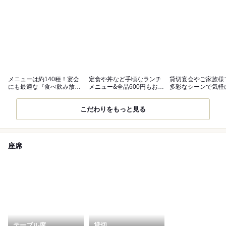
メニューは約140種！宴会
定食や丼など手頃なランチ
貸切宴会やご家族様
にも最適な『食べ飲み放題
メニュー&全品600円もお弁
多彩なシーンで気軽
コース』
当も◎
る空間♪
こだわりをもっと見る
座席
テーブル席
貸切