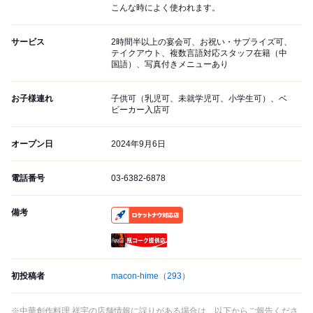
こんな時によく使われます。
サービス
2時間半以上の宴会可、お祝い・サプライズ可、
テイクアウト、複数言語対応スタッフ在籍（中
国語）、写真付きメニューあり
お子様連れ
子供可（乳児可、未就学児可、小学生可）、ベ
ビーカー入店可
オープン日
2024年9月6日
電話番号
03-6382-6878
備考
RocketNow
瓶コーク提供店
初投稿者
macon-hime
（293）
※中華創作料理 祥宇の店舗情報に誤りがある場合は、以下からご報告くださ