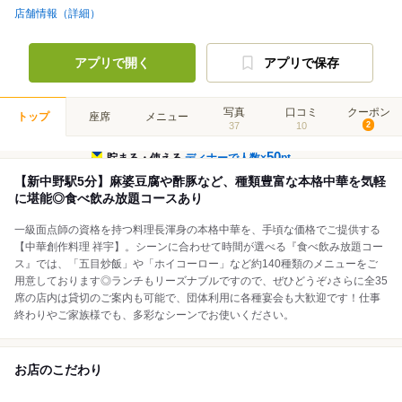
店舗情報（詳細）
アプリで開く
アプリで保存
写真
口コミ
クーポン
トップ
座席
メニュー
37
10
2
50
貯まる・使える
ディナーで人数×
pt
【新中野駅5分】麻婆豆腐や酢豚など、種類豊富な本格中華を気軽
に堪能◎食べ飲み放題コースあり
一級面点師の資格を持つ料理長渾身の本格中華を、手頃な価格でご提供する
【中華創作料理 祥宇】。シーンに合わせて時間が選べる『食べ飲み放題コー
ス』では、「五目炒飯」や「ホイコーロー」など約140種類のメニューをご
用意しております◎ランチもリーズナブルですので、ぜひどうぞ♪さらに全35
席の店内は貸切のご案内も可能で、団体利用に各種宴会も大歓迎です！仕事
終わりやご家族様でも、多彩なシーンでお使いください。
お店のこだわり