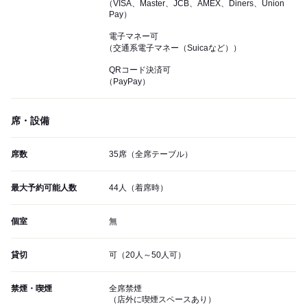
（VISA、Master、JCB、AMEX、Diners、Union
Pay）
電子マネー可
（交通系電子マネー（Suicaなど））
QRコード決済可
（PayPay）
席・設備
席数
35席（全席テーブル）
最大予約可能人数
44人（着席時）
個室
無
貸切
可（20人～50人可）
禁煙・喫煙
全席禁煙
（店外に喫煙スペースあり）