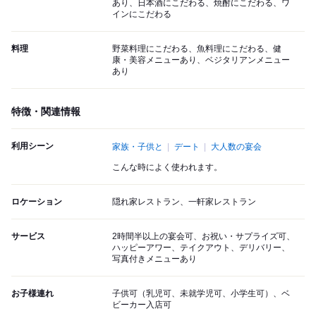
あり、日本酒にこだわる、焼酎にこだわる、ワ
インにこだわる
料理
野菜料理にこだわる、魚料理にこだわる、健
康・美容メニューあり、ベジタリアンメニュー
あり
特徴・関連情報
利用シーン
家族・子供と
デート
大人数の宴会
こんな時によく使われます。
ロケーション
隠れ家レストラン、一軒家レストラン
サービス
2時間半以上の宴会可、お祝い・サプライズ可、
ハッピーアワー、テイクアウト、デリバリー、
写真付きメニューあり
お子様連れ
子供可（乳児可、未就学児可、小学生可）、ベ
ビーカー入店可