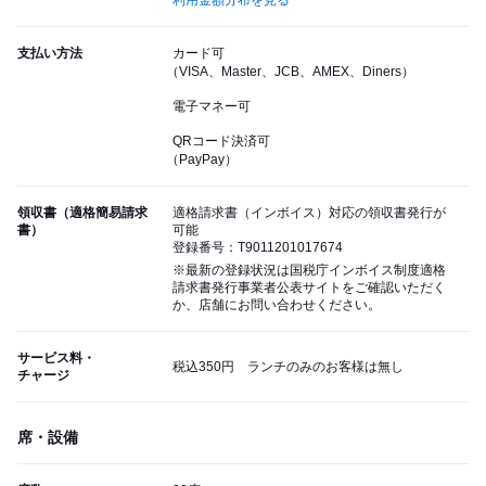
利用金額分布を見る
支払い方法
カード可
（VISA、Master、JCB、AMEX、Diners）
電子マネー可
QRコード決済可
（PayPay）
領収書（適格簡易請求
適格請求書（インボイス）対応の領収書発行が
書）
可能
登録番号：T9011201017674
※最新の登録状況は国税庁インボイス制度適格
請求書発行事業者公表サイトをご確認いただく
か、店舗にお問い合わせください。
サービス料・
税込350円 ランチのみのお客様は無し
チャージ
席・設備