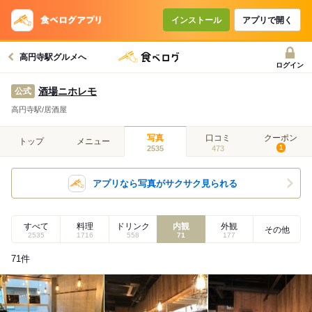
インストール
アプリで開く
高円寺駅グルメへ
ログイン
酒場ニホレモ
公式
高円寺駅/居酒屋
写真
口コミ
クーポン
トップ
メニュー
2535
473
1
アプリなら写真がサクサク見られる
すべて
料理
ドリンク
内観
外観
その他
2535
1716
558
71
177
71
件