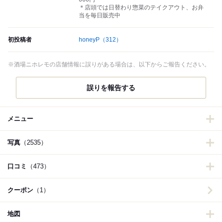
＊店頭では日替わり惣菜のテイクアウト、お弁
当を毎日販売中
初投稿者
honeyP
（312）
※酒場ニホレモの店舗情報に誤りがある場合は、以下からご報告ください。
誤りを報告する
メニュー
写真
（2535）
口コミ
（473）
クーポン
（1）
地図