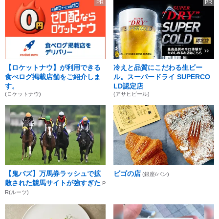
PR
PR
【ロケットナウ】が利用できる
冷えと品質にこだわる生ビー
食べログ掲載店舗をご紹介しま
ル。スーパードライ SUPERCO
す。
LD認定店
(ロケットナウ)
(アサヒビール)
【鬼バズ】万馬券ラッシュで拡
ビゴの店
(銀座/パン)
散された競馬サイトが強すぎた
P
R(ルーツ)