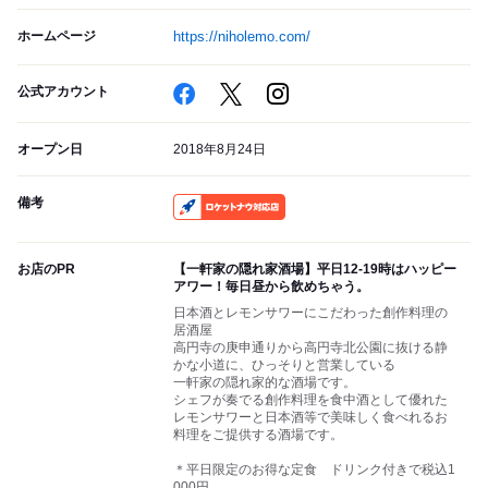
ホームページ
https://niholemo.com/
公式アカウント
オープン日
2018年8月24日
備考
RocketNow
お店のPR
【一軒家の隠れ家酒場】平日12-19時はハッピー
アワー！毎日昼から飲めちゃう。
日本酒とレモンサワーにこだわった創作料理の
居酒屋
高円寺の庚申通りから高円寺北公園に抜ける静
かな小道に、ひっそりと営業している
一軒家の隠れ家的な酒場です。
シェフが奏でる創作料理を食中酒として優れた
レモンサワーと日本酒等で美味しく食べれるお
料理をご提供する酒場です。
＊平日限定のお得な定食 ドリンク付きで税込1
000円