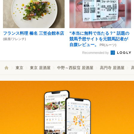
フランス料理 榛名 三笠会館本店
"本当に無料で当たる？" 話題の
競馬予想サイトを元競馬記者が
(銀座/フレンチ)
自腹レビュー。
PR(ルーツ)
Recommended by
東京
東京 居酒屋
中野～西荻窪 居酒屋
高円寺 居酒屋