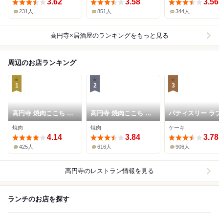
3.62
3.58
3.56
231人
851人
344人
高円寺×居酒屋
のランキングをもっと見る
周辺のお店ランキング
1
2
3
高円寺 焼肉ここち 本
高円寺 焼肉ここち 市
パティスリー ラ
店
場店
コチエ
焼肉
焼肉
ケーキ
4.14
3.84
3.78
425人
616人
906人
高円寺
のレストラン情報を見る
ランチのお店を探す