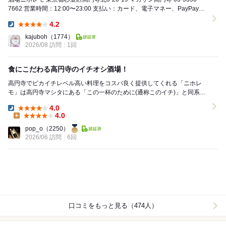
7662 営業時間：12:00〜23:00 支払い：カード、電子マネー、PayPay可
...
4.2
Dinner:
kajuboh
（1774）
2026/08 訪問
1回
食にこだわる高円寺のイチオシ酒場！
高円寺でピカイチレベル高い料理をコスパ良く提供してくれる「ニホレ
モ」は高円寺マシタにある「この一杯のために(通称このイチ)」と同系
列。 ちょっと久しぶりの訪問でしたがおいしさはし...
4.0
Dinner:
4.0
Lunch:
pop_o
（2250）
2026/06 訪問
6回
口コミをもっと見る（474人）