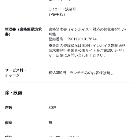
QRコード決済可
（PayPay）
領収書（適格簡易請求
適格請求書（インボイス）対応の領収書発行が
書）
可能
登録番号：T9011201017674
※最新の登録状況は国税庁インボイス制度適格
請求書発行事業者公表サイトをご確認いただく
か、店舗にお問い合わせください。
サービス料・
税込350円 ランチのみのお客様は無し
チャージ
席・設備
席数
30席
個室
無