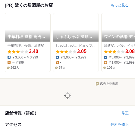
[PR] 近くの居酒屋のお店
もっと見る
中華料理 成都 高円寺
しゃぶしゃぶ 温野菜
ワインの酒場 デ
本店
新高円寺店
ント 高円寺店
中華料理、火鍋、居酒屋
しゃぶしゃぶ、ビュッフェ、居酒屋
居酒屋、バル、イタ
3.40
3.05
3.08
￥3,000～￥3,999
￥3,000～￥3,999
￥3,000～￥3,999
Dinner:
Dinner:
Dinner:
～￥999
-
￥1,000～￥1,999
Lunch:
Lunch:
Lunch:
262人
37人
106人
広告を非表示
店舗情報（詳細）
修正
アクセス
住所を修正