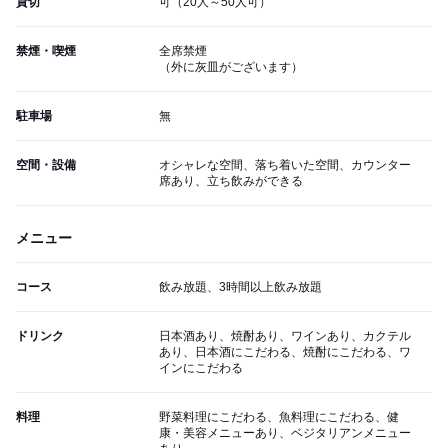
貸切
可（20人～50人可）
禁煙・喫煙
全席禁煙
（外に灰皿がございます）
駐車場
無
空間・設備
オシャレな空間、落ち着いた空間、カウンター
席あり、立ち飲みができる
メニュー
コース
飲み放題、3時間以上飲み放題
ドリンク
日本酒あり、焼酎あり、ワインあり、カクテル
あり、日本酒にこだわる、焼酎にこだわる、ワ
インにこだわる
料理
野菜料理にこだわる、魚料理にこだわる、健
康・美容メニューあり、ベジタリアンメニュー