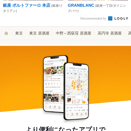
銀座 ポルトファーロ 本店
GRANBLANC
(銀座/イ
(銀座一丁目/ダイニン
タリアン)
グバー)
Recommended by
東京
東京 居酒屋
中野～西荻窪 居酒屋
高円寺 居酒屋
より便利になったアプリで