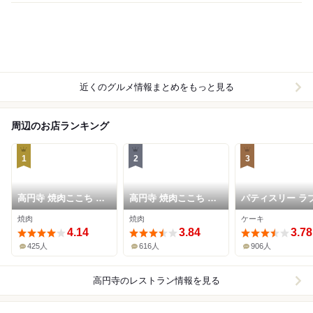
近くのグルメ情報まとめをもっと見る
周辺のお店ランキング
1
2
3
高円寺 焼肉ここち 本
高円寺 焼肉ここち 市
パティスリー ラ
店
場店
コチエ
焼肉
焼肉
ケーキ
4.14
3.84
3.78
425人
616人
906人
高円寺
のレストラン情報を見る