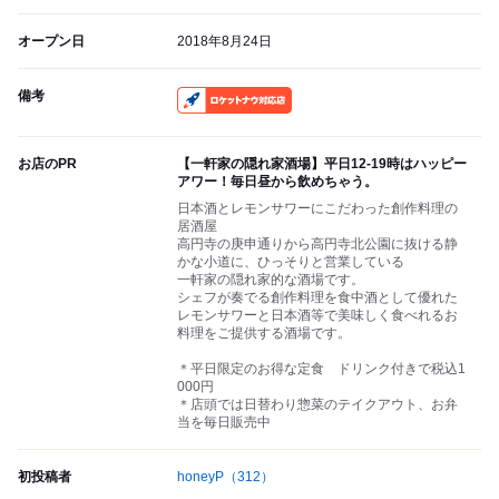
オープン日
2018年8月24日
備考
RocketNow
お店のPR
【一軒家の隠れ家酒場】平日12-19時はハッピー
アワー！毎日昼から飲めちゃう。
日本酒とレモンサワーにこだわった創作料理の
居酒屋
高円寺の庚申通りから高円寺北公園に抜ける静
かな小道に、ひっそりと営業している
一軒家の隠れ家的な酒場です。
シェフが奏でる創作料理を食中酒として優れた
レモンサワーと日本酒等で美味しく食べれるお
料理をご提供する酒場です。
＊平日限定のお得な定食 ドリンク付きで税込1
000円
＊店頭では日替わり惣菜のテイクアウト、お弁
当を毎日販売中
初投稿者
honeyP
（312）