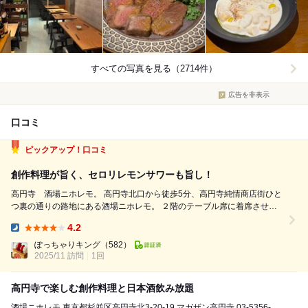
すべての写真を見る（2714件）
広告を非表示
口コミ
ピックアップ！口コミ
創作料理が旨く、セロリレモンサワーも旨し！
高円寺 酒場ニホレモ。 高円寺北口から徒歩5分、高円寺純情商店街ひと
つ裏の通りの路地にある酒場ニホレモ。 ２階のテーブル席に着席させて
いただきました。 ●いただいた呑みもの ・ハートランド生ビール ・自家
4.2
製レモンスカッシュ ・大人のラムらフルーラ・ラフランス ・日本酒
Dinner:
（LOHA、楽...
ぽっちゃりキング
（582）
2025/11 訪問
1回
高円寺で楽しむ創作料理と日本酒飲み放題
酒場ニホレモ 東京都杉並区高円寺北3-20-19 マガザン高円寺 03-5356-