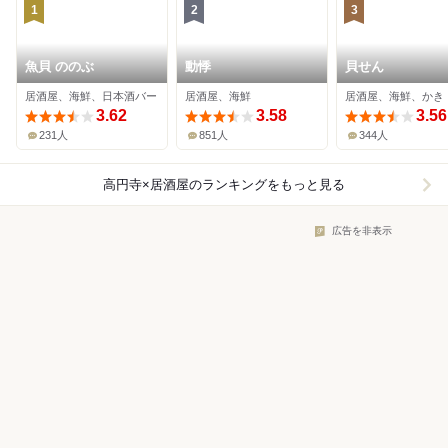
1
2
3
魚貝 ののぶ
動悸
貝せん
居酒屋、海鮮、日本酒バー
居酒屋、海鮮
居酒屋、海鮮、かき
3.62
3.58
3.56
231人
851人
344人
高円寺×居酒屋
のランキングをもっと見る
広告を非表示