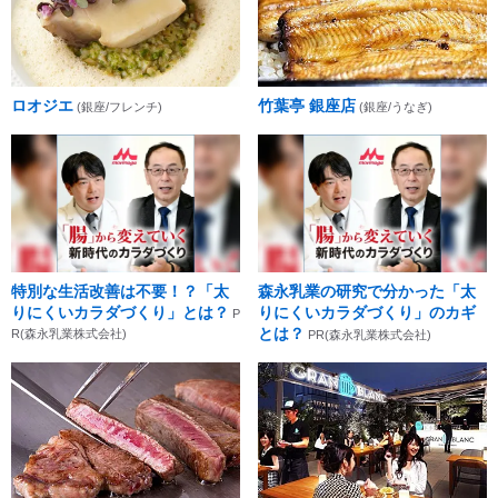
ロオジエ
竹葉亭 銀座店
(銀座/フレンチ)
(銀座/うなぎ)
特別な生活改善は不要！？「太
森永乳業の研究で分かった「太
りにくいカラダづくり」とは？
りにくいカラダづくり」のカギ
P
とは？
R(森永乳業株式会社)
PR(森永乳業株式会社)