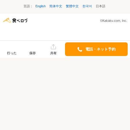
言語：
English
简体中文
繁體中文
한국어
日本語
©Kakaku.com, Inc.
電話・ネット予約
行った
保存
共有