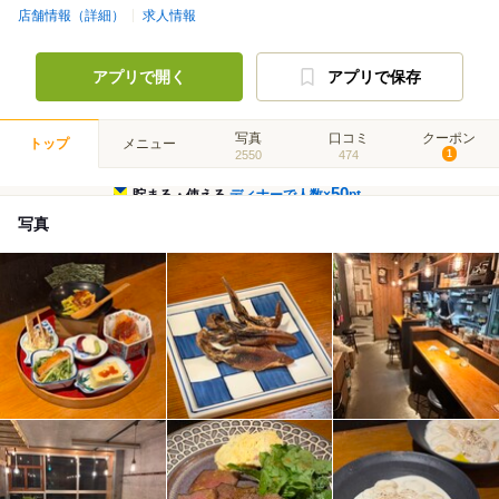
店舗情報（詳細）
求人情報
アプリで開く
アプリで保存
写真
口コミ
クーポン
トップ
メニュー
2550
474
1
50
貯まる・使える
ディナーで人数×
pt
写真