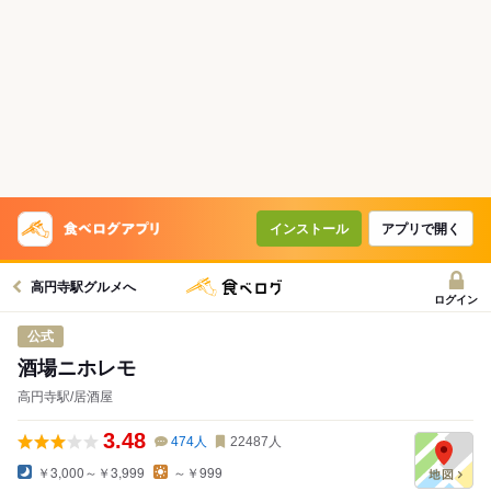
コースで使えるクーポン
戻る
クーポンを利用せず予約する
インストール
アプリで開く
高円寺駅グルメへ
ログイン
公式
酒場ニホレモ
高円寺駅/居酒屋
3.48
474
人
22487
人
￥3,000～￥3,999
～￥999