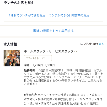
ランチのお店を探す
子連れでランチができるお店
ランチができる日曜営業のお店
関連の情報をすべて表示する
求人情報
by
ホールスタッフ・サービススタッフ
アルバイト・パート
時給
1,226円~1,600円
勤務時間
☆週3日～勤務OK！（時間・曜日応相談） ☆フル
タイムで働ける方は、特に大歓迎！ ☆午後のみOK！（昼～夕
方まで入れる方歓迎） ☆ランチのみ・ディナーのみOK ☆平
日のみ（土日祝休み）もOK ⭐︎平日ランチタイム、土日入れる
方大歓迎！
■仕事内容 ホール・キッチン補助をお願いします。 • 席案内・
注文対応 • 料理の提供 • 簡単な盛り付け • ドリンク作り • 片付
け・洗い物 • 慣れてきたら調理補助もお願いします 最初は簡