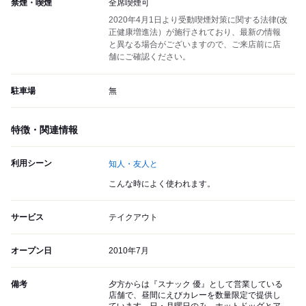
禁煙・喫煙
全席喫煙可
2020年4月1日より受動喫煙対策に関する法律(改
正健康増進法）が施行されており、最新の情報
と異なる場合がございますので、ご来店前に店
舗にご確認ください。
駐車場
無
特徴・関連情報
利用シーン
知人・友人と
こんな時によく使われます。
サービス
テイクアウト
オープン日
2010年7月
備考
夕方からは『スナック 優』として営業している
店舗で、昼間にえびカレーを数量限定で提供し