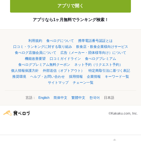
アプリで開く
アプリなら1ヶ月無料でランキング検索！
利用規約
食べログについて
携帯電話番号認証とは
口コミ・ランキングに対する取り組み
飲食店・飲食企業様向けサービス
食べログ店舗会員について
広告（メーカー・団体様等向け）について
機能改善要望
口コミガイドライン
食べログプレミアム
食べログプレミアム無料クーポン
ネット予約（リクエスト予約）
個人情報保護方針
外部送信（オプトアウト）
特定商取引法に基づく表記
推奨環境
ヘルプ・お問い合わせ
採用情報
企業情報
キーワード一覧
サイトマップ
チェーン一覧
言語：
English
简体中文
繁體中文
한국어
日本語
©Kakaku.com, Inc.