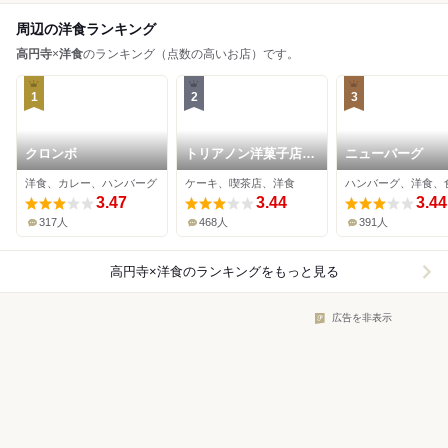
周辺の洋食ランキング
高円寺
×
洋食
のランキング（点数の高いお店）です。
1
2
3
クロンボ
トリアノン洋菓子店
ニューバーグ
高円寺本店
洋食、カレー、ハンバーグ
ケーキ、喫茶店、洋食
ハンバーグ、洋食、
3.47
3.44
3.44
317人
468人
391人
高円寺×洋食
のランキングをもっと見る
広告を非表示