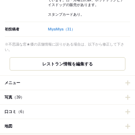
ています。日・月曜日のみ、ホットドッグとア
イスドッグの販売があります。
スタンプカードあり。
初投稿者
MiyaMiya
（31）
※不思議な窓★優の店舗情報に誤りがある場合は、以下から修正して下さ
い。
メニュー
写真
（39）
口コミ
（6）
地図