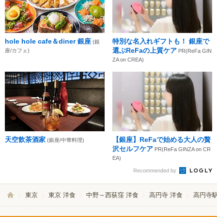
hole hole cafe＆diner 銀座
特別な名入れギフトも！ 銀座で
(銀
選ぶReFaの上質ケア
座/カフェ)
PR(ReFa GIN
ZA on CREA)
天空飲茶酒家
【銀座】ReFaで始める大人の贅
(銀座/中華料理)
沢セルフケア
PR(ReFa GINZA on CR
EA)
Recommended by
東京
東京 洋食
中野～西荻窪 洋食
高円寺 洋食
高円寺駅