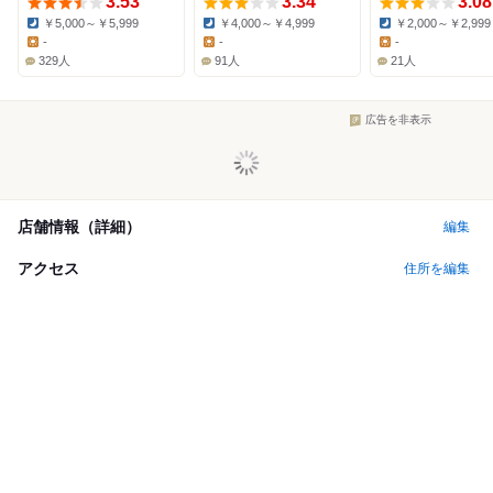
3.53
3.34
3.08
￥5,000～￥5,999
￥4,000～￥4,999
￥2,000～￥2,999
Dinner:
Dinner:
Dinner:
-
-
-
Lunch:
Lunch:
Lunch:
329人
91人
21人
広告を非表示
店舗情報（詳細）
編集
アクセス
住所を編集