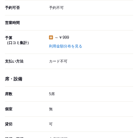
予約可否
予約不可
営業時間
～￥999
予算
（口コミ集計）
利用金額分布を見る
支払い方法
カード不可
席・設備
席数
5席
個室
無
貸切
可