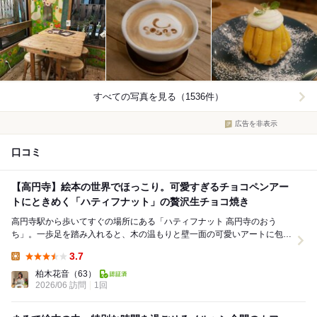
すべての写真を見る（1536件）
広告を非表示
口コミ
【高円寺】絵本の世界でほっこり。可愛すぎるチョコペンアー
トにときめく「ハティフナット」の贅沢生チョコ焼き
高円寺駅から歩いてすぐの場所にある「ハティフナット 高円寺のおう
ち」。一歩足を踏み入れると、木の温もりと壁一面の可愛いアートに包ま
れ、日常を忘れて子供心に戻れるような特別な空間が広...
3.7
Lunch:
柏木花音
（63）
2026/06 訪問
1回