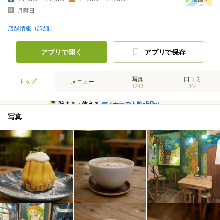
月曜日
店舗情報（詳細）
アプリで開く
アプリで保存
写真
口コミ
トップ
メニュー
1243
364
50
貯まる・使える
ディナーで人数×
pt
写真