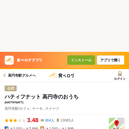
インストール
アプリで開く
高円寺駅グルメへ
ログイン
公式
ハティフナット 高円寺のおうち
(HATTIFNATT)
高円寺駅/カフェ､ ケーキ､ スイーツ
3.48
364
人
13065
人
￥2,000～￥2,999
￥1,000～￥1,999