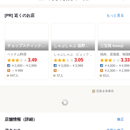
[PR] 近くのお店
もっと見る
チョップスティックス
しゃぶしゃぶ 温野菜
三宝苑 koenji
高円寺本店
新高円寺店
ベトナム料理
しゃぶしゃぶ、ビュッフェ、居酒屋
焼肉、居酒屋、韓国
3.49
3.05
3.33
￥2,000～￥2,999
￥3,000～￥3,999
￥4,000～￥4,999
Dinner:
Dinner:
Dinner:
～￥999
-
￥2,000～￥2,999
Lunch:
Lunch:
Lunch:
647人
37人
63人
広告を非表示
店舗情報（詳細）
修正