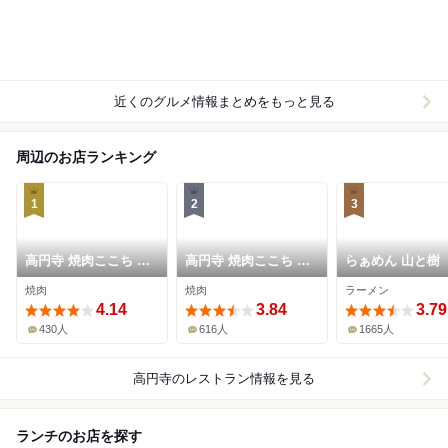
近くのグルメ情報まとめをもっと見る
周辺のお店ランキング
1
2
3
高円寺 焼肉ここち 本
高円寺 焼肉ここち 市
らぁめん 山と樹
店
場店
焼肉
焼肉
ラーメン
4.14
3.84
3.79
430人
616人
1665人
高円寺
のレストラン情報を見る
ランチのお店を探す