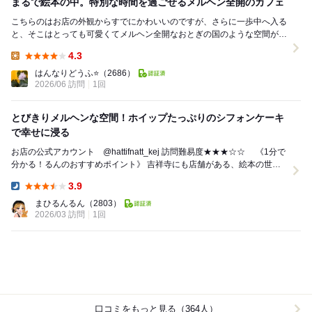
まるで絵本の中。特別な時間を過ごせるメルヘン全開のカフェ
こちらのはお店の外観からすでにかわいいのですが、さらに一歩中へ入る
と、そこはとっても可愛くてメルヘン全開なおとぎの国のような空間が広
がっています ​お店は2階にあり、階段がち...
4.3
Lunch:
はんなりどうふ⭐️
（2686）
2026/06 訪問
1回
とびきりメルヘンな空間！ホイップたっぷりのシフォンケーキ
で幸せに浸る
お店の公式アカウント @hattifnatt_kej 訪問難易度★★★☆☆ 《1分で
分かる！るんのおすすめポイント》 吉祥寺にも店舗がある、絵本の世界
に入り込んだような...
3.9
Dinner:
まひるんるん
（2803）
2026/03 訪問
1回
口コミをもっと見る（364人）