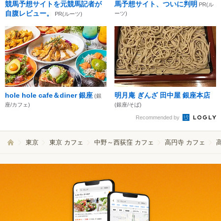
競馬予想サイトを元競馬記者が
馬予想サイト、ついに判明
PR(ル
自腹レビュー。
ーツ)
PR(ルーツ)
hole hole cafe＆diner 銀座
明月庵 ぎんざ 田中屋 銀座本店
(銀
座/カフェ)
(銀座/そば)
Recommended by
東京
東京 カフェ
中野～西荻窪 カフェ
高円寺 カフェ