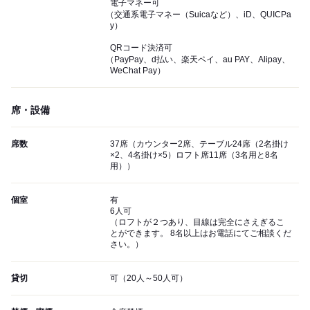
電子マネー可
（交通系電子マネー（Suicaなど）、iD、QUICPa
y）
QRコード決済可
（PayPay、d払い、楽天ペイ、au PAY、Alipay、
WeChat Pay）
席・設備
席数
37席（カウンター2席、テーブル24席（2名掛け
×2、4名掛け×5）ロフト席11席（3名用と8名
用））
個室
有
6人可
（ロフトが２つあり、目線は完全にさえぎるこ
とができます。 8名以上はお電話にてご相談くだ
さい。）
貸切
可（20人～50人可）