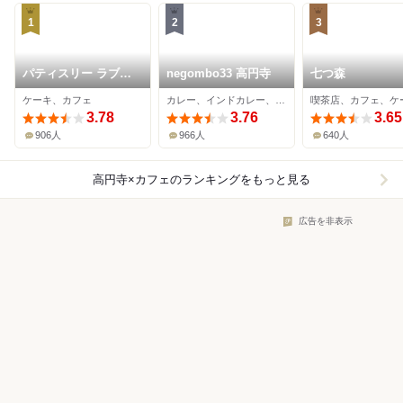
1
2
3
パティスリー ラブリ
negombo33 高円寺
七つ森
コチエ
ケーキ、カフェ
カレー、インドカレー、カフェ
喫茶店、カフェ、ケ
3.78
3.76
3.65
906人
966人
640人
高円寺×カフェ
のランキングをもっと見る
広告を非表示