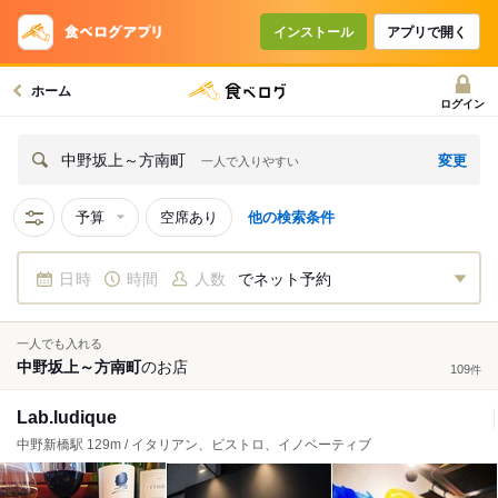
インストール
アプリで開く
ホーム
ログイン
変更
中野坂上～方南町
一人で入りやすい
予算
空席あり
他の検索条件
日時
時間
人数
でネット予約
一人でも入れる
中野坂上～方南町
の
お店
109
件
Lab.ludique
中野新橋駅 129m / イタリアン、ビストロ、イノベーティブ