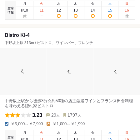
月
火
水
木
金
土
日
空席
10
11
12
13
14
15
16
8
/
情報
Bistro KI-4
中野坂上駅 313m / ビストロ、ワインバー、フレンチ
中野坂上駅から徒歩3分☆約50種の店主厳選ワインとフランス田舎料理
を味わえる隠れ家ビストロ
3.23
29
1797
人
人
￥6,000～￥7,999
￥1,000～￥1,999
月
火
水
木
金
土
日
空席
10
11
12
13
14
15
16
8
/