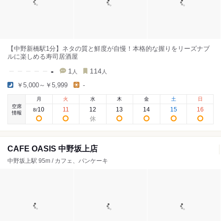
【中野新橋駅1分】ネタの質と鮮度が自慢！本格的な握りをリーズナブ
ルに楽しめる寿司居酒屋
-
1
114
人
人
￥5,000～￥5,999
-
月
火
水
木
金
土
日
空席
10
11
12
13
14
15
16
8
/
情報
CAFE OASIS 中野坂上店
中野坂上駅 95m / カフェ、パンケーキ