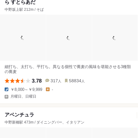
ら すとらあだ
中野坂上駅 212m / そば
細打ち、太打ち、平打ち。異なる個性で蕎麦の風味を堪能させる3種類
の蕎麦
3.78
317
58834
人
人
￥8,000～￥9,999
-
月曜日、日曜日
アベンチュラ
中野新橋駅 473m / ダイニングバー、イタリアン