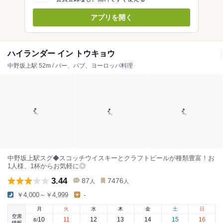
アプリを開く
ハイランダー イン トウキョウ
中野坂上駅 52m / バー、パブ、ヨーロッパ料理
中野坂上駅スグ◆スコッチウイスキーとクラフトビールが種類豊富！お
1人様、1杯からお気軽に◎
3.44
87
7476
人
人
￥4,000～￥4,999
-
月
火
水
木
金
土
日
空席
10
11
12
13
14
15
16
8
/
情報