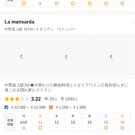
La mansarda
中野坂上駅 167m / イタリアン、ワインバー
中野坂上駅3分◆月替わりの豚肉料理とイタリアワイン◎肩肘張らずに
過ごせる隠れ家レストラン
3.22
25
1840
人
人
￥10,000～￥14,999
￥1,000～￥1,999
月
火
水
木
金
土
日
空席
10
11
12
13
14
15
16
8
/
情報