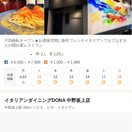
7/25移転オープン★お洒落空間に創作フレンチイタリアンでもてなす大
人の隠れ家レストラン
-
2
120
人
人
￥6,000～￥7,999
￥1,000～￥1,999
月
火
水
木
金
土
日
空席
10
11
12
13
14
15
16
8
/
情報
イタリアンダイニングDONA 中野坂上店
中野坂上駅 48m / パスタ、ピザ、イタリアン