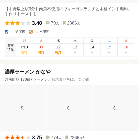
【中野坂上駅3分】肉魚不使用のヴィーガンランチと本格インド珈琲。
手作りトーストも
3.40
79
2386
人
人
～￥999
～￥999
月
火
水
木
金
土
日
空席
10
11
12
13
14
15
16
8
/
情報
1
1
残
残
濃厚ラーメン かなや
方南町駅 170m / ラーメン、台湾まぜそば、つけ麺
3.75
774
22665
人
人