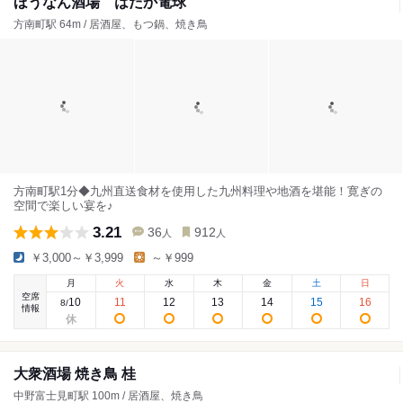
ほうなん酒場 はだか電球
方南町駅 64m / 居酒屋、もつ鍋、焼き鳥
方南町駅1分◆九州直送食材を使用した九州料理や地酒を堪能！寛ぎの
空間で楽しい宴を♪
3.21
36
912
人
人
￥3,000～￥3,999
～￥999
月
火
水
木
金
土
日
空席
10
11
12
13
14
15
16
8
/
情報
大衆酒場 焼き鳥 桂
中野富士見町駅 100m / 居酒屋、焼き鳥