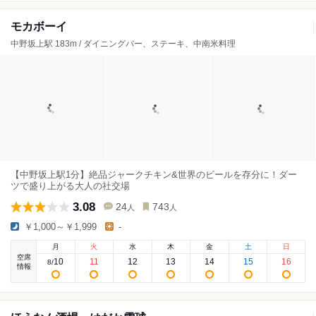
モカボーイ
中野坂上駅 183m / ダイニングバー、ステーキ、中南米料理
【中野坂上駅1分】絶品ジャークチキン&世界のビールを存分に！ダー
ツで盛り上がる大人の社交場
3.08
24
743
人
人
￥1,000～￥1,999
-
月
火
水
木
金
土
日
空席
10
11
12
13
14
15
16
8
/
情報