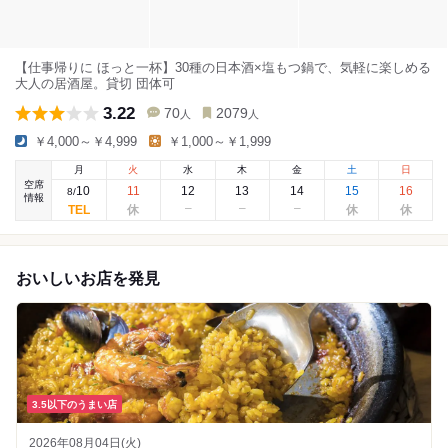
【仕事帰りに ほっと一杯】30種の日本酒×塩もつ鍋で、気軽に楽しめる
大人の居酒屋。貸切 団体可
3.22
70
2079
人
人
￥4,000～￥4,999
￥1,000～￥1,999
月
火
水
木
金
土
日
空席
10
11
12
13
14
15
16
8
/
情報
おいしいお店を発見
3.5以下のうまい店
2026年08月04日(火)