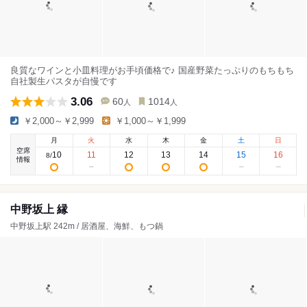
良質なワインと小皿料理がお手頃価格で♪ 国産野菜たっぷりのもちもち
自社製生パスタが自慢です
3.06
60
1014
人
人
￥2,000～￥2,999
￥1,000～￥1,999
月
火
水
木
金
土
日
空席
10
11
12
13
14
15
16
8
/
情報
中野坂上 縁
中野坂上駅 242m / 居酒屋、海鮮、もつ鍋