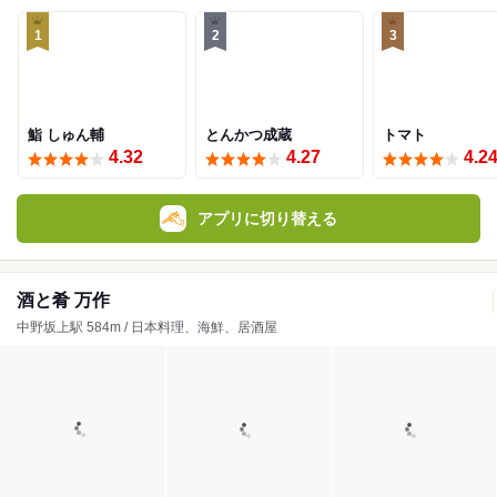
1
2
3
鮨 しゅん輔
とんかつ成蔵
トマト
4.32
4.27
4.2
アプリに切り替える
酒と肴 万作
中野坂上駅 584m / 日本料理、海鮮、居酒屋