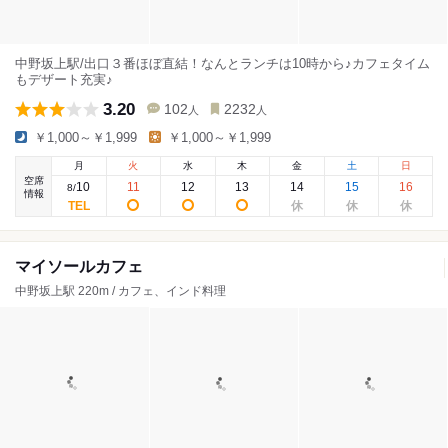
中野坂上駅/出口３番ほぼ直結！なんとランチは10時から♪カフェタイム
もデザート充実♪
3.20
102
2232
人
人
￥1,000～￥1,999
￥1,000～￥1,999
月
火
水
木
金
土
日
空席
10
11
12
13
14
15
16
8
/
情報
マイソールカフェ
中野坂上駅 220m / カフェ、インド料理