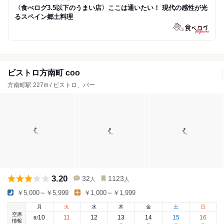
〈食べログ3.5以下のうまい店〉ここは通いたい！ 現代の感性が光
るスペイン郷土料理
ビストロ方南町 coo
方南町駅 227m / ビストロ、バー
3.20
32
1123
人
人
￥5,000～￥5,999
￥1,000～￥1,999
月
火
水
木
金
土
日
空席
10
11
12
13
14
15
16
8
/
情報