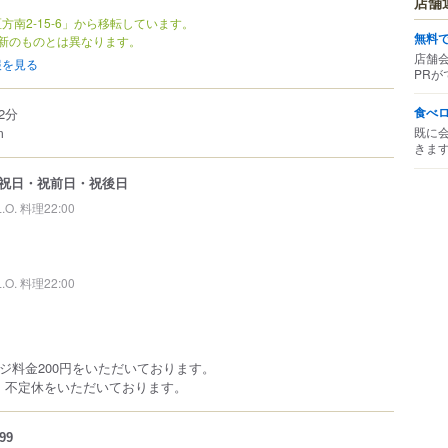
店舗
方南2-15-6」から移転しています。
無料
新のものとは異なります。
店舗
報を見る
PRが
食べ
2分
m
既に
きま
祝日・祝前日・祝後日
L.O. 料理22:00
L.O. 料理22:00
ージ料金200円をいただいております。
、不定休をいただいております。
99