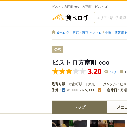
ビストロ方南町 coo - 方南町（ビストロ）
食べログ
食べログ
東京
東京 ビストロ
中野～西荻窪 
公式
ビストロ方南町 coo
3.20
32
人
1
最寄り駅：
方南町駅
[
東京
]
ジャンル：
ビス
予算：
定休日：
月
￥5,000～￥5,999
-
トップ
メニ