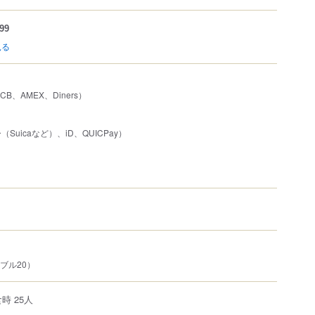
99
見る
JCB、AMEX、Diners）
uicaなど）、iD、QUICPay）
ブル20）
時 25人