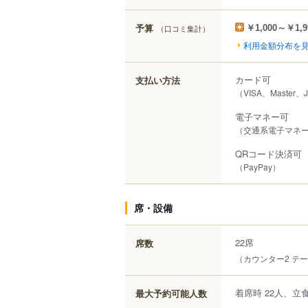
予算
（口コミ集計）
￥1,000～￥1,9
利用金額分布を
カード可
支払い方法
（VISA、Master、
電子マネー可
（交通系電子マネー（S
QRコード決済可
（PayPay）
席・設備
22席
席数
（カウンター2 テー
着席時 22人、立食
最大予約可能人数