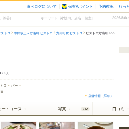
食べログについて
保有Vポイント
予約確認
行っ
ビストロ
中野坂上～方南町 ビストロ
方南町駅 ビストロ
ビストロ方南町 coo
123
人
トロ
バー
曜日
店舗情報（詳細）
ュー・コース
写真
口コミ
212