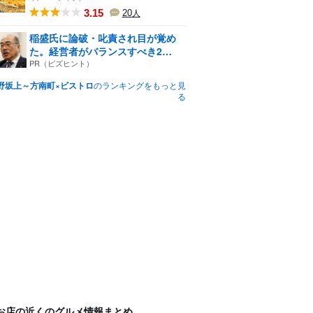
3.15
20
人
稲盛氏に論破・叱責され目が覚め
た。経営者がバランスすべき2
つ...
PR（ビズヒント）
野坂上～方南町×ビストロ
のランキングをもっと見
る
お店の近くのグルメ情報まとめ