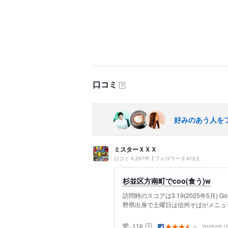
口コミ
？
好みのあう人を
ミスターＸＸＸ
口コミ 4,267件
フォロワー 3,410人
杉並区方南町でcoo(食う)w
訪問時のスコアは3.19(2025年5月) 
野県出身で土曜日は信州そばがメニュー
2025/05
？
116