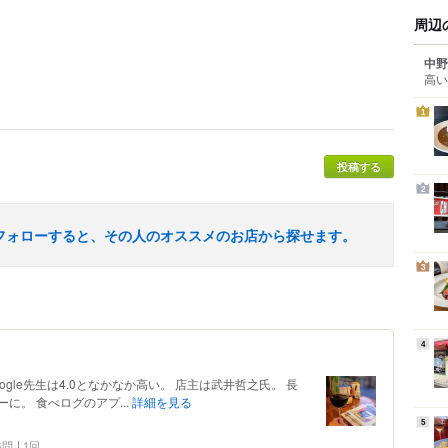
周辺
中野
高い
1
投稿する
2
フォローすると、その人のオススメのお店から探せます。
3
4
Google先生は4.0となかなか高い。 店主は武井哲之氏。 長
に。 食べログのアプ...
詳細を見る
5
 訪問
1回