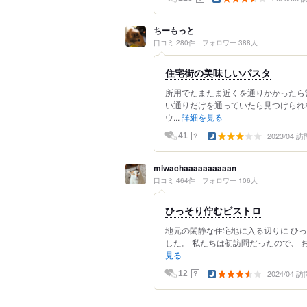
ちーもっと
口コミ 280件
フォロワー 388人
住宅街の美味しいパスタ
所用でたまたま近くを通りかかったら
い通りだけを通っていたら見つけられ
ウ...
詳細を見る
2023/04 訪
？
41
miwachaaaaaaaaaan
口コミ 464件
フォロワー 106人
ひっそり佇むビストロ
地元の閑静な住宅地に入る辺りに ひ
した。 私たちは初訪問だったので、 
見る
2024/04 訪
？
12