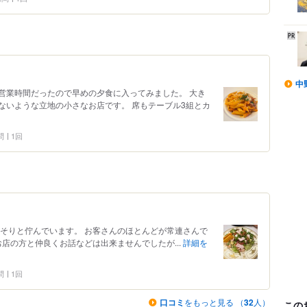
中
営業時間だったので早めの夕食に入ってみました。 大き
ないような立地の小さなお店です。 席もテーブル3組とカ
問
1回
っそりと佇んでいます。 お客さんのほとんどが常連さんで
お店の方と仲良くお話などは出来ませんでしたが...
詳細を
問
1回
口コミ
をもっと見る （
32
人）
この