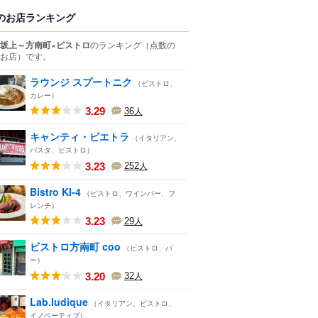
のお店ランキング
坂上～方南町×ビストロ
のランキング
（点数の
お店）
です。
ラウンジ スプートニク
（ビストロ、
カレー）
3.29
36
人
キャンティ・ピエトラ
（イタリアン、
パスタ、ビストロ）
3.23
252
人
Bistro KI-4
（ビストロ、ワインバー、フ
レンチ）
3.23
29
人
ビストロ方南町 coo
（ビストロ、バ
ー）
3.20
32
人
Lab.ludique
（イタリアン、ビストロ、
イノベーティブ）