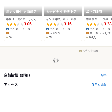
串カツ田中 方南町店
カナピナ 中野坂上店
坂上刀削麺
串揚げ、居酒屋、うどん
インド料理、ネパール料理、居酒屋
中華料理、刀削麺、
3.06
3.16
3.38
￥2,000～￥2,999
￥2,000～￥2,999
￥2,000～￥2,999
Dinner:
Dinner:
Dinner:
-
～￥999
￥1,000～￥1,999
Lunch:
Lunch:
Lunch:
56人
65人
162人
広告を非表示
店舗情報（詳細）
編集
アクセス
住所を編集