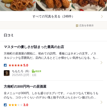
すべての写真を見る（248件）
広告を非表示
口コミ
マスターの優しさが詰まった最高のお店
方南町の居酒屋の開拓に、初めての訪問。 看板にはネオンの文字。ノス
タルジックな雰囲気だ。店内に入るとどこか懐かしい気持ちになる。ちょ
うどテレビが見える位置。テレビを横目にメニュー...
5.0
Dinner:
ちもたろ
（6）
2025/05 訪問
1回
方南町の300円均一の居酒屋
全メニューが300円、しかも盛りがエグいです。 ハムカツなんて頼もうも
のなら、コロッケくらい のデカい塊と餃子の天ぷらとかパン揚げたのと
か。 ホッピーはジョッキに並々とナ...
3.0