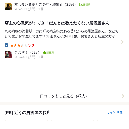
Dinner:
立ち食い蕎麦と赤提灯と純米酒
（2156）
2024/12 訪問
2回
店主の心意気がすてき！ほんとは教えたくない居酒屋さん
丸の内線の終着駅、方南町の商店街にある昔ながらの居酒屋さん。友だち
と何度かお邪魔してます！常連さんが多い印象。お客さんと店主の方が気
軽にお話しされている場面がたくさんあって、地元に...
3.9
Dinner:
こむぎ！
（327）
2024/01 訪問
1回
口コミをもっと見る（47人）
[PR] 近くの居酒屋のお店
もっと見る