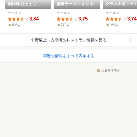
創作麺 ひとすじ
濃厚ラーメン かなや
クラム＆ボニート
節麺ライク
ラーメン
ラーメン
ラーメン
3.84
3.75
3.74
806人
772人
985人
中野坂上～方南町
のレストラン情報を見る
関連の情報をすべて表示する
広告を非表示