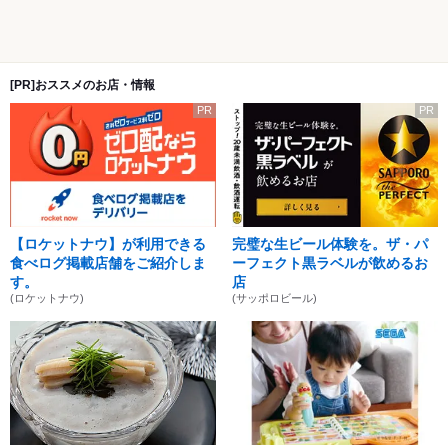
[PR]おススメのお店・情報
PR
PR
【ロケットナウ】が利用できる
完璧な生ビール体験を。ザ・パ
食べログ掲載店舗をご紹介しま
ーフェクト黒ラベルが飲めるお
す。
店
(ロケットナウ)
(サッポロビール)