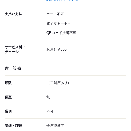
支払い方法
カード不可
電子マネー不可
QRコード決済不可
サービス料・
お通し￥300
チャージ
席・設備
席数
（二階席あり）
個室
無
貸切
不可
禁煙・喫煙
全席喫煙可