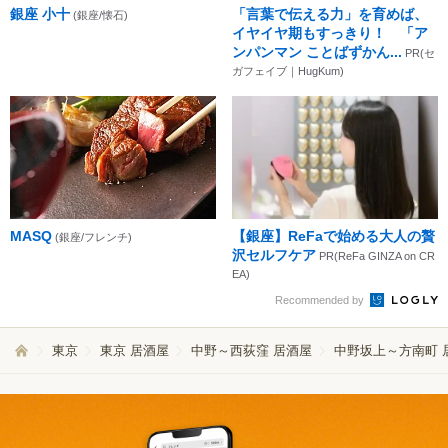
銀座 小十
「言葉で伝える力」を育めば、
(銀座/懐石)
イヤイヤ期もすっきり！ 「ア
ンパンマン ことばずかん...
PR(セ
ガフェイブ｜HugKum)
MASQ
【銀座】ReFaで始める大人の贅
(銀座/フレンチ)
沢セルフケア
PR(ReFa GINZA on CR
EA)
Recommended by
東京
東京 居酒屋
中野～西荻窪 居酒屋
中野坂上～方南町 