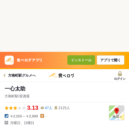
インストール
アプリで開く
方南町駅グルメへ
ログイン
一心太助
方南町駅/居酒屋
3.13
47
人
2125
人
￥2,000～￥2,999
-
月曜日、日曜日