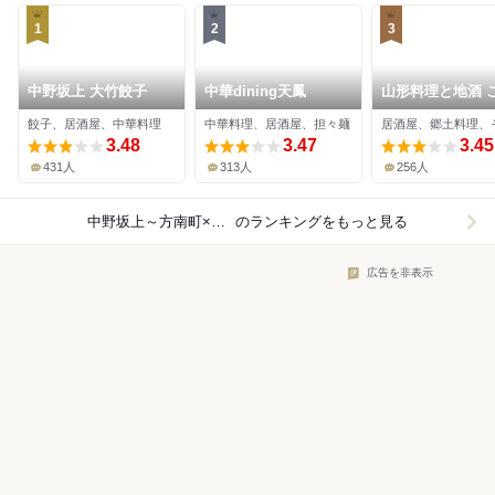
1
2
3
中野坂上 大竹餃子
中華dining天鳳
山形料理と地酒 
ら
餃子、居酒屋、中華料理
中華料理、居酒屋、担々麺
居酒屋、郷土料理、
3.48
3.47
3.45
431人
313人
256人
中野坂上～方南町×居酒屋
のランキングをもっと見る
広告を非表示