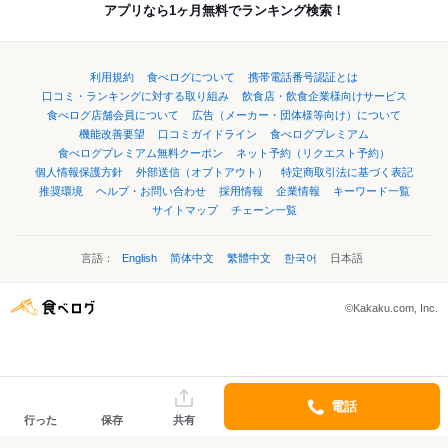
アプリなら1ヶ月無料でランキング検索！
利用規約
食べログについて
携帯電話番号認証とは
口コミ・ランキングに対する取り組み
飲食店・飲食企業様向けサービス
食べログ店舗会員について
広告（メーカー・団体様等向け）について
機能改善要望
口コミガイドライン
食べログプレミアム
食べログプレミアム無料クーポン
ネット予約（リクエスト予約）
個人情報保護方針
外部送信（オプトアウト）
特定商取引法に基づく表記
推奨環境
ヘルプ・お問い合わせ
採用情報
企業情報
キーワード一覧
サイトマップ
チェーン一覧
言語：
English
简体中文
繁體中文
한국어
日本語
©Kakaku.com, Inc.
電話
行った
保存
共有