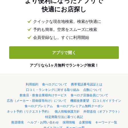
より便利になったアプリで
快適にお店探し
クイックな現在地検索。検索が快適に
予約も簡単。空席をスムーズに検索
会員登録なし。すぐに利用開始
アプリで開く
アプリなら1ヶ月無料でランキング検索！
利用規約
食べログについて
携帯電話番号認証とは
口コミ・ランキングに対する取り組み
点数について
飲食店・飲食企業様向けサービス
食べログ店舗会員について
広告（メーカー・団体様等向け）について
機能改善要望
口コミガイドライン
食べログプレミアム
食べログプレミアム無料クーポン
ネット予約（リクエスト予約）
個人情報保護方針
外部送信（オプトアウト）
特定商取引法に基づく表記
推奨環境
ヘルプ・お問い合わせ
採用情報
企業情報
キーワード一覧
サイトマップ
チェーン一覧