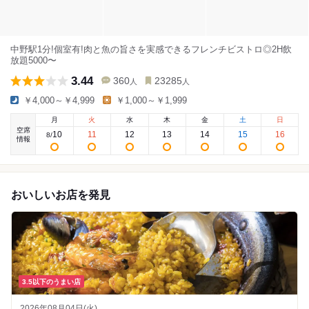
中野駅1分!個室有!肉と魚の旨さを実感できるフレンチビストロ◎2H飲
放題5000〜
3.44
360
23285
人
人
￥4,000～￥4,999
￥1,000～￥1,999
月
火
水
木
金
土
日
空席
10
11
12
13
14
15
16
8
/
情報
おいしいお店を発見
3.5以下のうまい店
2026年08月04日(火)