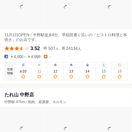
11月1日OPEN！中野駅徒歩8分、早稲田通り沿いの「ビストロ料理と串
焼き」のお店です。
3.52
507
24134
人
人
￥4,000～￥4,999
-
月
火
水
木
金
土
日
空席
10
11
12
13
14
15
16
8
/
情報
たれ山 中野店
中野駅 476m / 焼肉、居酒屋、ホルモン