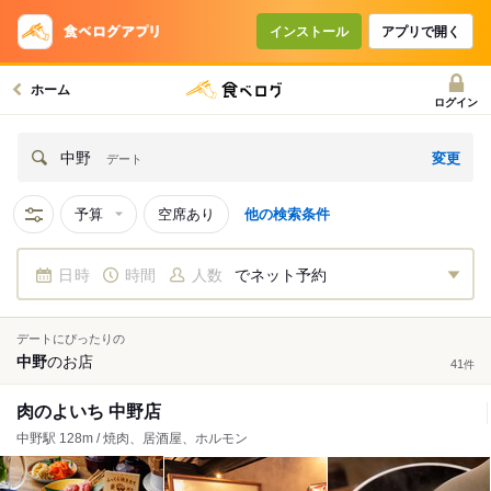
インストール
アプリで開く
ホーム
ログイン
変更
中野
デート
予算
空席あり
他の検索条件
日時
時間
人数
でネット予約
デートにぴったりの
中野
の
お店
41
件
肉のよいち 中野店
中野駅 128m / 焼肉、居酒屋、ホルモン