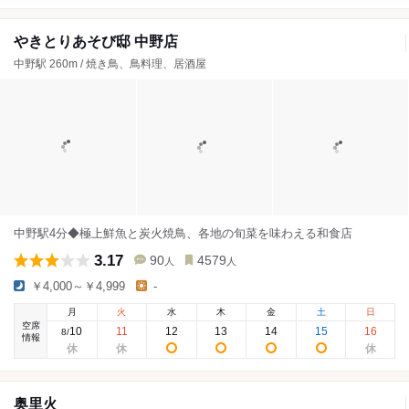
やきとりあそび邸 中野店
中野駅 260m / 焼き鳥、鳥料理、居酒屋
中野駅4分◆極上鮮魚と炭火焼鳥、各地の旬菜を味わえる和食店
3.17
90
4579
人
人
￥4,000～￥4,999
-
月
火
水
木
金
土
日
空席
10
11
12
13
14
15
16
8
/
情報
奥里火