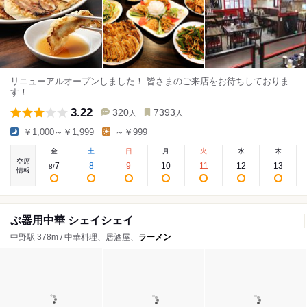
リニューアルオープンしました！ 皆さまのご来店をお待ちしておりま
す！
3.22
320
7393
人
人
￥1,000～￥1,999
～￥999
金
土
日
月
火
水
木
空席
7
8
9
10
11
12
13
8
/
情報
ぶ器用中華 シェイシェイ
中野駅 378m / 中華料理、居酒屋、
ラーメン