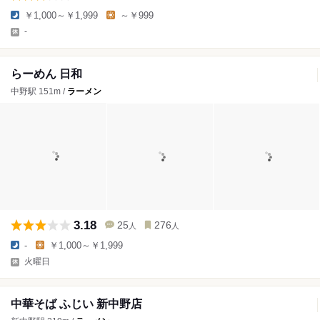
￥1,000～￥1,999
～￥999
-
らーめん 日和
中野駅 151m /
ラーメン
3.18
25
276
人
人
-
￥1,000～￥1,999
火曜日
中華そば ふじい 新中野店