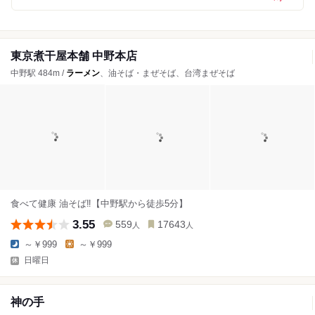
東京煮干屋本舗 中野本店
中野駅 484m /
ラーメン
、油そば・まぜそば、台湾まぜそば
食べて健康 油そば‼️【中野駅から徒歩5分】
3.55
559
17643
人
人
～￥999
～￥999
日曜日
神の手