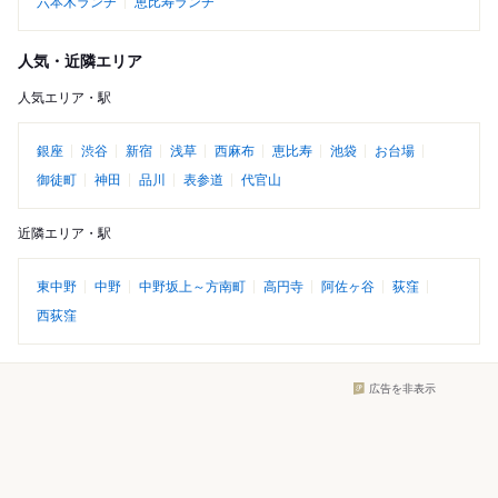
六本木ランチ
恵比寿ランチ
人気・近隣エリア
人気エリア・駅
銀座
渋谷
新宿
浅草
西麻布
恵比寿
池袋
お台場
御徒町
神田
品川
表参道
代官山
近隣エリア・駅
東中野
中野
中野坂上～方南町
高円寺
阿佐ヶ谷
荻窪
西荻窪
広告を非表示