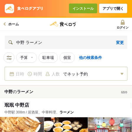
インストール
アプリで開く
ホーム
ログイン
変更
中野 ラーメン
予算
駐車場
個室
他の検索条件
日時
時間
人数
でネット予約
中野
の
ラーメン
68
件
珉珉 中野店
中野駅 308m / 居酒屋、中華料理、
ラーメン