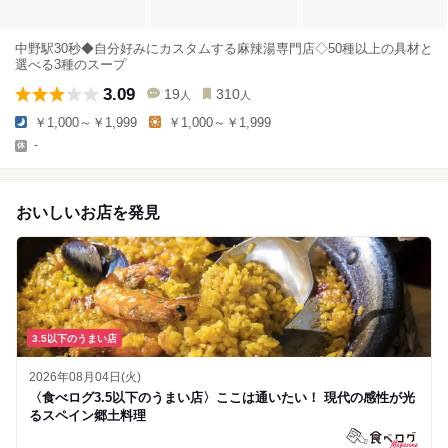
中野駅30秒◆自分好みにカスタムする麻辣湯専門店◇50種以上の具材と
選べる3種のスープ
3.09
19
310
人
人
￥1,000～￥1,999
￥1,000～￥1,999
-
おいしいお店を発見
3.5以下のうまい店
2026年08月04日(火)
〈食べログ3.5以下のうまい店〉ここは通いたい！ 現代の感性が光
るスペイン郷土料理