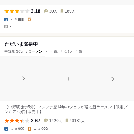
3.18
30
189
人
人
～￥999
-
-
ただいま変身中
中野駅 365m /
ラーメン
、担々麺、汁なし担々麺
【中野駅徒歩5分】フレンチ歴14年のシェフが送る新ラーメン【限定プ
レミアム好評販売中】
3.67
1420
43131
人
人
～￥999
～￥999