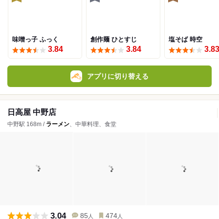
味噌っ子 ふっく
創作麺 ひとすじ
塩そば 時空
3.84
3.84
3.8
アプリに切り替える
日高屋 中野店
中野駅 168m /
ラーメン
、中華料理、食堂
3.04
85
474
人
人