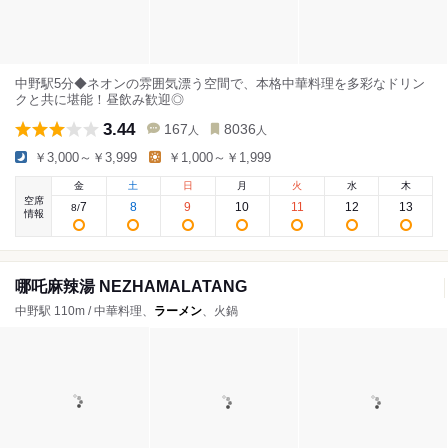
中野駅5分◆ネオンの雰囲気漂う空間で、本格中華料理を多彩なドリン
クと共に堪能！昼飲み歓迎◎
3.44
167
8036
人
人
￥3,000～￥3,999
￥1,000～￥1,999
金
土
日
月
火
水
木
空席
7
8
9
10
11
12
13
8
/
情報
哪吒麻辣湯 NEZHAMALATANG
中野駅 110m / 中華料理、
ラーメン
、火鍋