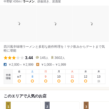
中野駅 436m /
ラーメン
、鉄板焼き、居酒屋
四川風辛味噌ラーメンと多彩な創作料理を！サク飲みからデートまで気
軽に堪能
3.44
145
3602
人
人
￥2,000～￥2,999
￥1,000～￥1,999
金
土
日
月
火
水
木
空席
7
8
9
10
11
12
13
8
/
情報
このエリアで人気のお店
1
2
3