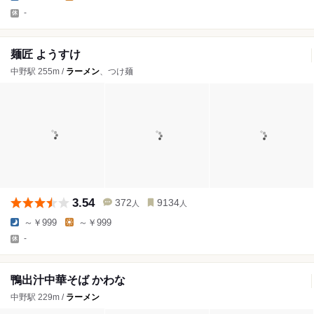
-
麺匠 ようすけ
中野駅 255m /
ラーメン
、つけ麺
3.54
372
9134
人
人
～￥999
～￥999
-
鴨出汁中華そば かわな
中野駅 229m /
ラーメン