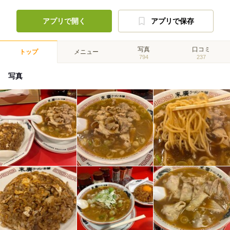
アプリで開く
アプリで保存
写真
口コミ
トップ
メニュー
794
237
写真