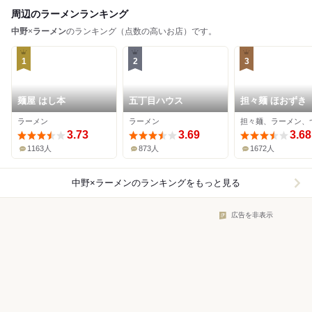
周辺のラーメンランキング
中野
×
ラーメン
のランキング（点数の高いお店）です。
1
2
3
麺屋 はし本
五丁目ハウス
担々麺 ほおずき
ラーメン
ラーメン
担々麺、ラーメン、
3.73
3.69
3.68
1163人
873人
1672人
中野×ラーメン
のランキングをもっと見る
広告を非表示