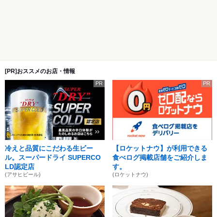
[PR]おススメのお店・情報
PR
PR
冷えと品質にこだわる生ビー
【ロケットナウ】が利用できる
ル。スーパードライ SUPERCO
食べログ掲載店舗をご紹介しま
LD認定店
す。
(アサヒビール)
(ロケットナウ)