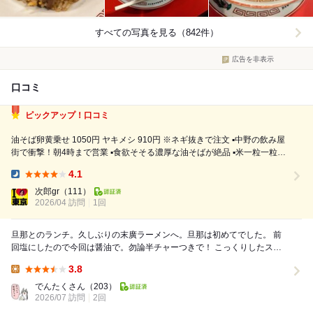
すべての写真を見る（842件）
広告を非表示
口コミ
ピックアップ！口コミ
油そば卵黄乗せ 1050円 ヤキメシ 910円 ※ネギ抜きで注文 ▪️中野の飲み屋
街で衝撃！朝4時まで営業 ▪️食欲そそる濃厚な油そばが絶品 ▪️米一粒一粒が
香ばしく炒められたヤキメシは中毒者続出！！ 22:20頃の訪問で並びなし
4.1
店内は約8割ほどの客入り 入店して左に...
Dinner:
次郎gr
（111）
2026/04 訪問
1回
旦那とのランチ。久しぶりの末廣ラーメンへ。旦那は初めてでした。 前
回塩にしたので今回は醤油で。勿論半チャーつきで！ こっくりしたスー
プとあっさり目のチャーハンが相性抜群です。 ...
3.8
Lunch:
でんたくさん
（203）
2026/07 訪問
2回