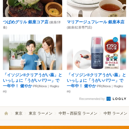
つばめグリル 銀座コア店
マリアージュフレール 銀座本店
(銀座/洋
食)
(銀座/紅茶専門店)
「イソジン®クリアうがい薬」と
「イソジン®クリアうがい薬」と
いっしょに「うがいパワー」で
いっしょに「うがいパワー」で
一年中！ 健やか
一年中！ 健やか
PR(iNova｜Hugku
PR(iNova｜Hugku
m)
m)
Recommended by
東京
東京 ラーメン
中野～西荻窪 ラーメン
中野 ラーメン