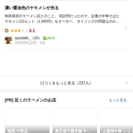
濃い醤油色のヤキメシが光る
秋田発祥のラーメン店とのこと。 初訪問だったので、定番の中華そばと
ヤキメシ1/2セット（1,460円）をオーダー。 タイミングの問題なのか、
入店から5分ほど後に来たお客さん...
3.1
Lunch:
ayustath_
（26）
2026/06 訪問
1回
口コミをもっと見る（237人）
[PR] 近くのラーメンのお店
もっと見る
珉珉 中野店
東京煮干屋本舗 中野
ぶ器用中華 シェ