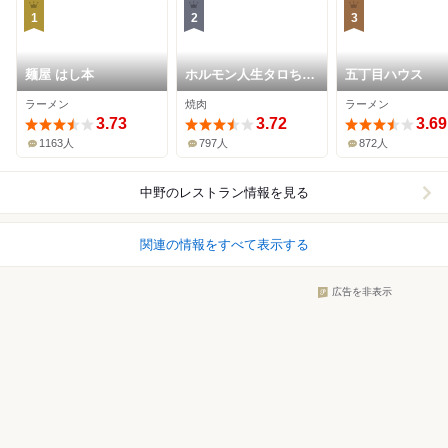
1
2
3
麺屋 はし本
ホルモン人生タロちゃ
五丁目ハウス
ん
ラーメン
焼肉
ラーメン
3.73
3.72
3.69
1163人
797人
872人
中野
のレストラン情報を見る
関連の情報をすべて表示する
広告を非表示