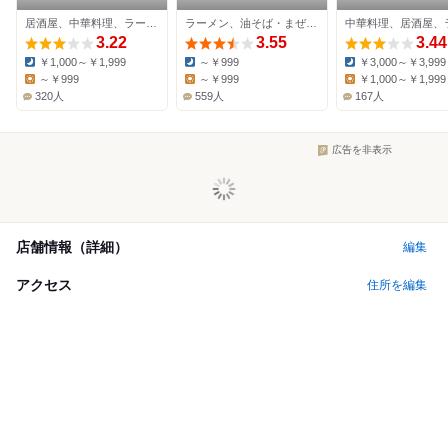
本店
ェイ
居酒屋、中華料理、ラーメン
ラーメン、油そば・まぜそば、台湾まぜそば
3.22
3.55
3.44
￥1,000～￥1,999
～￥999
￥3,000～￥3,999
Dinner:
Dinner:
Dinner:
～￥999
～￥999
￥1,000～￥1,999
Lunch:
Lunch:
Lunch:
320人
559人
167人
広告を非表示
店舗情報（詳細）
編集
アクセス
住所を編集