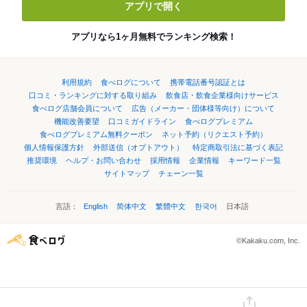
アプリで開く
アプリなら1ヶ月無料でランキング検索！
利用規約
食べログについて
携帯電話番号認証とは
口コミ・ランキングに対する取り組み
飲食店・飲食企業様向けサービス
食べログ店舗会員について
広告（メーカー・団体様等向け）について
機能改善要望
口コミガイドライン
食べログプレミアム
食べログプレミアム無料クーポン
ネット予約（リクエスト予約）
個人情報保護方針
外部送信（オプトアウト）
特定商取引法に基づく表記
推奨環境
ヘルプ・お問い合わせ
採用情報
企業情報
キーワード一覧
サイトマップ
チェーン一覧
言語：
English
简体中文
繁體中文
한국어
日本語
©Kakaku.com, Inc.