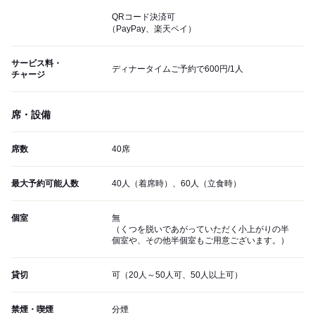
QRコード決済可
（PayPay、楽天ペイ）
サービス料・
ディナータイムご予約で600円/1人
チャージ
席・設備
席数
40席
最大予約可能人数
40人（着席時）、60人（立食時）
個室
無
（くつを脱いであがっていただく小上がりの半
個室や、その他半個室もご用意ございます。）
貸切
可（20人～50人可、50人以上可）
禁煙・喫煙
分煙