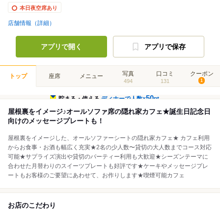
本日夜空席あり
店舗情報（詳細）
アプリで開く
アプリで保存
写真
口コミ
クーポン
トップ
座席
メニュー
494
131
1
50
貯まる・使える
ディナーで人数×
pt
屋根裏をイメージ♪オールソファ席の隠れ家カフェ★誕生日記念日
向けのメッセージプレートも！
屋根裏をイメージした、オールソファーシートの隠れ家カフェ★ カフェ利用
からお食事・お酒も幅広く充実★2名の少人数〜貸切の大人数までコース対応
可能★サプライズ演出や貸切のパーティー利用も大歓迎★シーズンテーマに
合わせた月替わりのスイーツプレートも好評です★ケーキやメッセージプレ
ートもお客様のご要望にあわせて、お作りします★喫煙可能カフェ
お店のこだわり