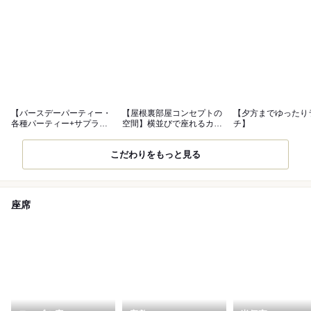
【バースデーパーティー・
【屋根裏部屋コンセプトの
【夕方までゆったり
各種パーティー+サプライ
空間】横並びで座れるカッ
チ】
ズ】
プルシート有
こだわりをもっと見る
座席