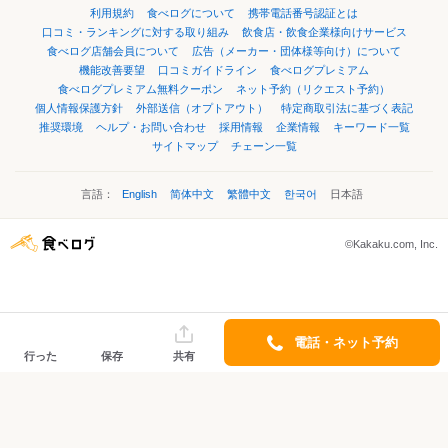
利用規約
食べログについて
携帯電話番号認証とは
口コミ・ランキングに対する取り組み
飲食店・飲食企業様向けサービス
食べログ店舗会員について
広告（メーカー・団体様等向け）について
機能改善要望
口コミガイドライン
食べログプレミアム
食べログプレミアム無料クーポン
ネット予約（リクエスト予約）
個人情報保護方針
外部送信（オプトアウト）
特定商取引法に基づく表記
推奨環境
ヘルプ・お問い合わせ
採用情報
企業情報
キーワード一覧
サイトマップ
チェーン一覧
言語：
English
简体中文
繁體中文
한국어
日本語
©Kakaku.com, Inc.
電話・ネット予約
行った
保存
共有