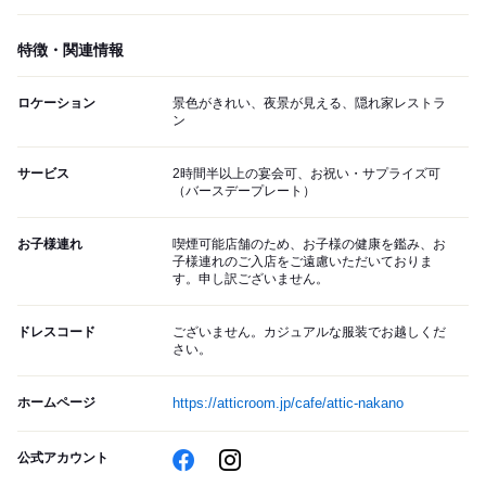
特徴・関連情報
ロケーション
景色がきれい、夜景が見える、隠れ家レストラ
ン
サービス
2時間半以上の宴会可、お祝い・サプライズ可
（バースデープレート）
お子様連れ
喫煙可能店舗のため、お子様の健康を鑑み、お
子様連れのご入店をご遠慮いただいておりま
す。申し訳ございません。
ドレスコード
ございません。カジュアルな服装でお越しくだ
さい。
ホームページ
https://atticroom.jp/cafe/attic-nakano
公式アカウント