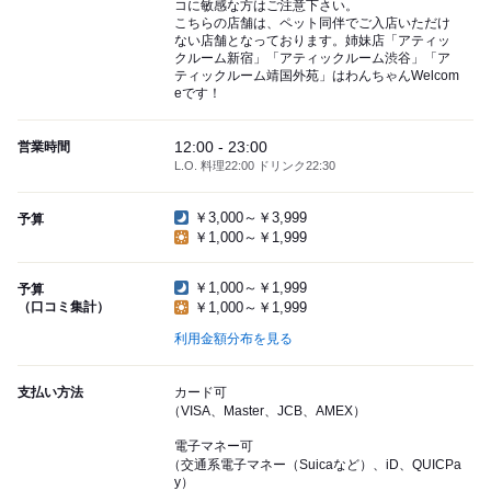
コに敏感な方はご注意下さい。
こちらの店舗は、ペット同伴でご入店いただけ
ない店舗となっております。姉妹店「アティッ
クルーム新宿」「アティックルーム渋谷」「ア
ティックルーム靖国外苑」はわんちゃんWelcom
eです！
12:00 - 23:00
営業時間
L.O. 料理22:00 ドリンク22:30
￥3,000～￥3,999
予算
￥1,000～￥1,999
￥1,000～￥1,999
予算
（口コミ集計）
￥1,000～￥1,999
利用金額分布を見る
支払い方法
カード可
（VISA、Master、JCB、AMEX）
電子マネー可
（交通系電子マネー（Suicaなど）、iD、QUICPa
y）