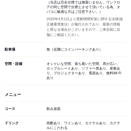
（当店は完全分煙では御座いません。ワンフロ
アの同じ空間で分煙とさせて頂いている為、タ
バコに敏感な方はご注意下さい。）
2020年4月1日より受動喫煙対策に関する法律(改
正健康増進法）が施行されており、最新の情報
と異なる場合がございますので、ご来店前に店
舗にご確認ください。
駐車場
無（近隣にコインパーキングあり）
空間・設備
オシャレな空間、落ち着いた空間、席が広い、
カップルシートあり、ソファー席あり、座敷あ
り、プロジェクターあり、電源あり、無料Wi-Fi
あり
メニュー
コース
飲み放題
ドリンク
焼酎あり、ワインあり、カクテルあり、カクテ
ルにこだわる