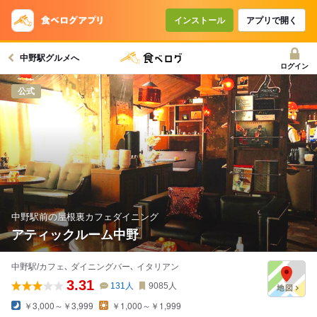
コースで使えるクーポン
戻る
インストール
アプリで開く
中野駅グルメへ
クーポンを利用せず予約する
ログイン
公式
中野駅前の屋根裏カフェダイニング
アティックルーム中野
中野駅/カフェ､ ダイニングバー､ イタリアン
3.31
131
人
9085
人
￥3,000～￥3,999
￥1,000～￥1,999