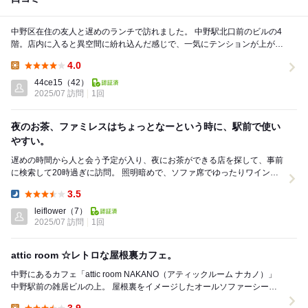
中野区在住の友人と遅めのランチで訪れました。 中野駅北口前のビルの4
階。店内に入ると異空間に紛れ込んだ感じで、一気にテンションが上がり
ました。指定された私たちの空間は、ソファーの...
4.0
Lunch:
44ce15
（42）
2025/07 訪問
1回
夜のお茶、ファミレスはちょっとなーという時に、駅前で使い
やすい。
遅めの時間から人と会う予定が入り、夜にお茶ができる店を探して、事前
に検索して20時過ぎに訪問。 照明暗めで、ソファ席でゆったりワインと
おつまみか、お茶とケーキを楽しむようなカフェ...
3.5
Dinner:
leiflower
（7）
2025/07 訪問
1回
attic room ☆レトロな屋根裏カフェ。
中野にあるカフェ「attic room NAKANO（アティックルーム ナカノ）」
中野駅前の雑居ビルの上。 屋根裏をイメージしたオールソファーシート
の隠れ家カフェ。 ...