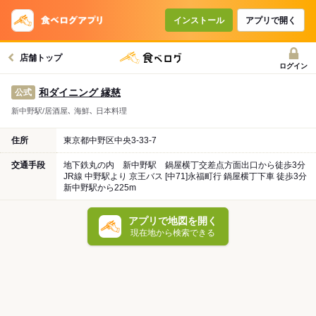
インストール
アプリで開く
店舗トップ
ログイン
和ダイニング 縁慈
公式
新中野駅/居酒屋､ 海鮮､ 日本料理
住所
東京都中野区中央3-33-7
交通手段
地下鉄丸の内 新中野駅 鍋屋横丁交差点方面出口から徒歩3分
JR線 中野駅より 京王バス [中71]永福町行 鍋屋横丁下車 徒歩3分
新中野駅から225m
アプリで地図を開く
現在地から検索できる