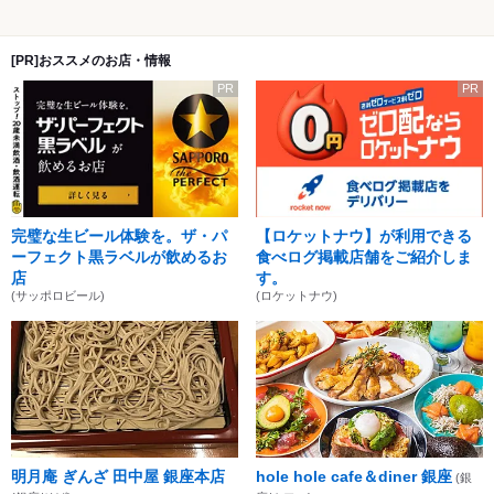
[PR]おススメのお店・情報
PR
PR
完璧な生ビール体験を。ザ・パ
【ロケットナウ】が利用できる
ーフェクト黒ラベルが飲めるお
食べログ掲載店舗をご紹介しま
店
す。
(サッポロビール)
(ロケットナウ)
明月庵 ぎんざ 田中屋 銀座本店
hole hole cafe＆diner 銀座
(銀