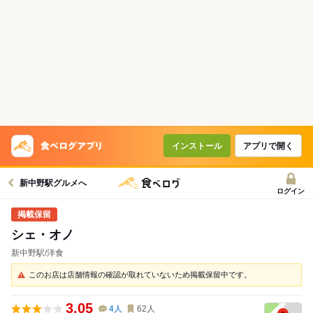
インストール
アプリで開く
新中野駅グルメへ
ログイン
シェ・オノ
新中野駅/洋食
このお店は店舗情報の確認が取れていないため掲載保留中です。
3.05
4
人
62
人