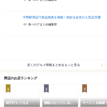
中野駅周辺で絶品焼肉を堪能！肉好き必見の人気店20選
食べログまとめ編集部
近くのグルメ情報まとめをもっと見る
周辺のお店ランキング
1
2
3
純手打ち だるま
讃岐のおうどん 花は
ラーメン 武蔵家 
咲く 新中野本店
本店