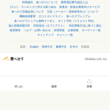
利用規約
食べログについて
携帯電話番号認証とは
口コミ・ランキングに対する取り組み
飲食店・飲食企業様向けサービス
食べログ店舗会員について
広告（メーカー・団体様等向け）について
機能改善要望
口コミガイドライン
食べログプレミアム
食べログプレミアム無料クーポン
ネット予約（リクエスト予約）
個人情報保護方針
外部送信（オプトアウト）
特定商取引法に基づく表記
推奨環境
ヘルプ・お問い合わせ
採用情報
企業情報
キーワード一覧
サイトマップ
チェーン一覧
言語：
English
简体中文
繁體中文
한국어
日本語
©Kakaku.com, Inc.
行った
保存
共有