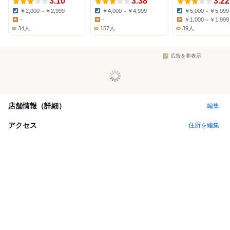
3.10
3.38
3.22
￥2,000～￥2,999
￥4,000～￥4,999
￥5,000～￥5,999
Dinner:
Dinner:
Dinner:
-
-
￥1,000～￥1,999
Lunch:
Lunch:
Lunch:
34人
157人
39人
広告を非表示
店舗情報（詳細）
編集
アクセス
住所を編集