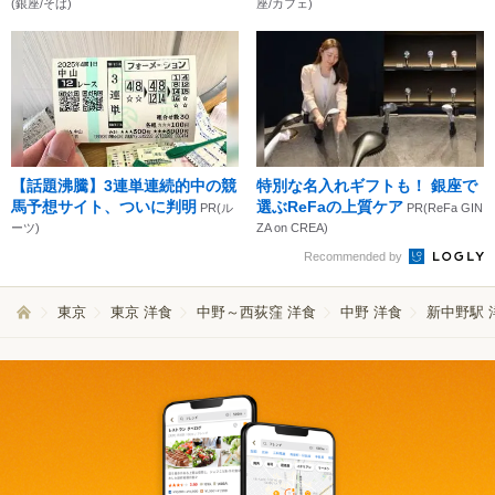
(銀座/そば)
座/カフェ)
【話題沸騰】3連単連続的中の競
特別な名入れギフトも！ 銀座で
馬予想サイト、ついに判明
選ぶReFaの上質ケア
PR(ル
PR(ReFa GIN
ーツ)
ZA on CREA)
Recommended by
東京
東京 洋食
中野～西荻窪 洋食
中野 洋食
新中野駅 