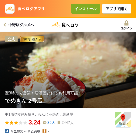
コースで使えるクーポン
戻る
インストール
アプリで開く
中野駅グルメへ
クーポンを利用せず予約する
ログイン
公式
翌3時まで営業！居酒屋としても利用可能
でめきん 2号店
中野駅/お好み焼き､ もんじゃ焼き､ 居酒屋
3.24
89
人
2447
人
￥2,000～￥2,999
-