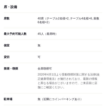
席・設備
席数
40席（テーブル2名様×2, テーブル4名様×6, 座敷
6名様×2）
最大予約可能人数
45人（着席時）
個室
無
貸切
可
禁煙・喫煙
全席喫煙可
2020年4月1日より受動喫煙対策に関する法律(改
正健康増進法）が施行されており、最新の情報
と異なる場合がございますので、ご来店前に店
舗にご確認ください。
駐車場
無（近隣にコインパーキングあり）