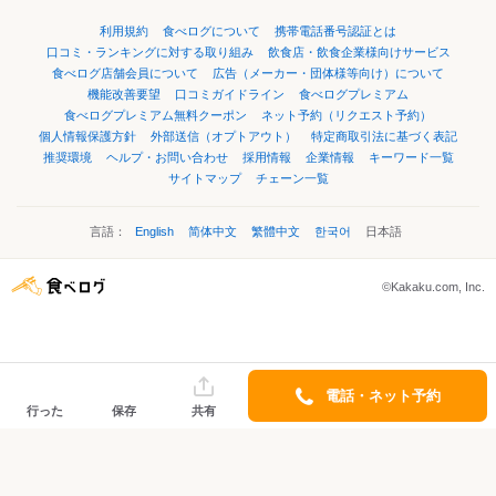
利用規約
食べログについて
携帯電話番号認証とは
口コミ・ランキングに対する取り組み
飲食店・飲食企業様向けサービス
食べログ店舗会員について
広告（メーカー・団体様等向け）について
機能改善要望
口コミガイドライン
食べログプレミアム
食べログプレミアム無料クーポン
ネット予約（リクエスト予約）
個人情報保護方針
外部送信（オプトアウト）
特定商取引法に基づく表記
推奨環境
ヘルプ・お問い合わせ
採用情報
企業情報
キーワード一覧
サイトマップ
チェーン一覧
言語：
English
简体中文
繁體中文
한국어
日本語
©Kakaku.com, Inc.
電話・ネット予約
行った
保存
共有