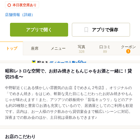
本日夜空席あり
店舗情報（詳細）
アプリで開く
アプリで保存
写真
口コミ
クーポン
トップ
座席
メニュー
328
89
1
50
貯まる
ディナーで人数×
pt
昭和レトロな空間で、お好み焼きともんじゃをお酒と一緒に！貸
切25名〜
中野駅近くにある懐かしい雰囲気のお店【でめきん 2号店】。オリジナルの
「でめきん焼き」をはじめ、斬新な見た目にもこだわったお好み焼きやもん
じゃが味わえます！また、アツアツの鉄板焼や「旨塩キュウリ」などのアテ
も約20種類と豊富◎お酒も充実しているので、居酒屋としてのご利用も歓迎
です。店内は、お一人様のサク飲みから貸切宴会まで幅広いシーンに対応。
深夜までの飲み会のほか、土日祝は昼飲みもできます♪
お店のこだわり