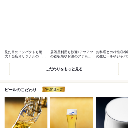
見た目のインパクトも絶
居酒屋利用も歓迎♪アツアツ
お料理との相性◎神
大！当店オリジナルの「で
の鉄板焼やお酒のアテも豊
の生ビールやジャパ
めきん焼き」
富
ウィスキー
こだわりをもっと見る
ビールのこだわり