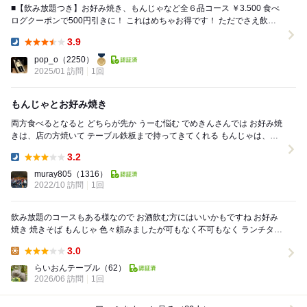
■【飲み放題つき】お好み焼き、もんじゃなど全６品コース ￥3.500 食べ
ログクーポンで500円引きに！ これはめちゃお得です！ ただでさえ飲み
ホつきの値段なのに。 ...
3.9
Dinner:
pop_o
（2250）
2025/01 訪問
1回
もんじゃとお好み焼き
両方食べるとなると どちらが先か うーむ悩む でめきんさんでは お好み焼
きは、店の方焼いて テーブル鉄板まで持ってきてくれる もんじゃは、各
テーブル鉄板で焼く こ...
3.2
Dinner:
muray805
（1316）
2022/10 訪問
1回
飲み放題のコースもある様なので お酒飲む方にはいいかもですね お好み
焼き 焼きそば もんじゃ 色々頼みましたが可もなく不可もなく ランチタイ
ム終わり頃に予約をしてから ...
3.0
Lunch:
らいおんテーブル
（62）
2026/06 訪問
1回