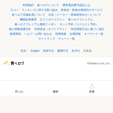
利用規約
食べログについて
携帯電話番号認証とは
口コミ・ランキングに対する取り組み
飲食店・飲食企業様向けサービス
食べログ店舗会員について
広告（メーカー・団体様等向け）について
機能改善要望
口コミガイドライン
食べログプレミアム
食べログプレミアム無料クーポン
ネット予約（リクエスト予約）
個人情報保護方針
外部送信（オプトアウト）
特定商取引法に基づく表記
推奨環境
ヘルプ・お問い合わせ
採用情報
企業情報
キーワード一覧
サイトマップ
チェーン一覧
言語：
English
简体中文
繁體中文
한국어
日本語
©Kakaku.com, Inc.
行った
保存
共有