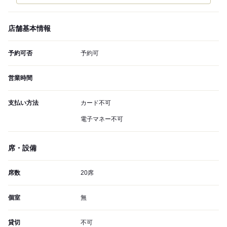
店舗基本情報
予約可否
予約可
営業時間
支払い方法
カード不可
電子マネー不可
席・設備
席数
20席
個室
無
貸切
不可