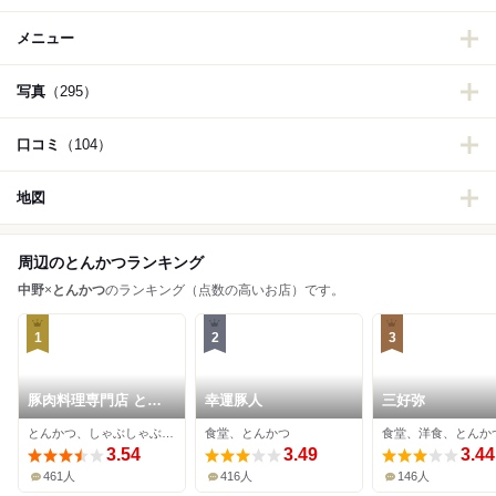
メニュー
写真
（295）
口コミ
（104）
地図
周辺のとんかつランキング
中野
×
とんかつ
のランキング（点数の高いお店）です。
1
2
3
豚肉料理専門店 とん
幸運豚人
三好弥
かつのり
とんかつ、しゃぶしゃぶ、居酒屋
食堂、とんかつ
食堂、洋食、とんか
3.54
3.49
3.44
461人
416人
146人