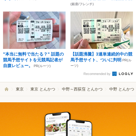
(銀座/フレンチ)
"本当に無料で当たる？" 話題の
【話題沸騰】3連単連続的中の競
競馬予想サイトを元競馬記者が
馬予想サイト、ついに判明
PR(ル
自腹レビュー。
ーツ)
PR(ルーツ)
Recommended by
東京
東京 とんかつ
中野～西荻窪 とんかつ
中野 とんかつ