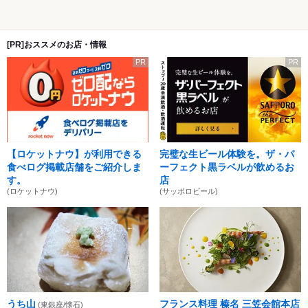
[PR]おススメのお店・情報
PR
PR
【ロケットナウ】が利用できる
完璧な生ビール体験を。ザ・パ
食べログ掲載店舗をご紹介しま
ーフェクト黒ラベルが飲めるお
す。
店
(ロケットナウ)
(サッポロビール)
うち山
フランス料理 榛名 三笠会館本店
(東銀座/懐石)