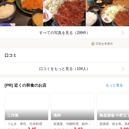
すべての写真を見る（299件）
広告を非表示
口コミ
口コミをもっと見る（104人）
[PR] 近くの和食のお店
もっと見る
三河屋
海神
鳥道酒場 中野五
店
うなぎ、寿司、日本料理
居酒屋、沖縄料理、創作料理
居酒屋、焼き鳥、鳥