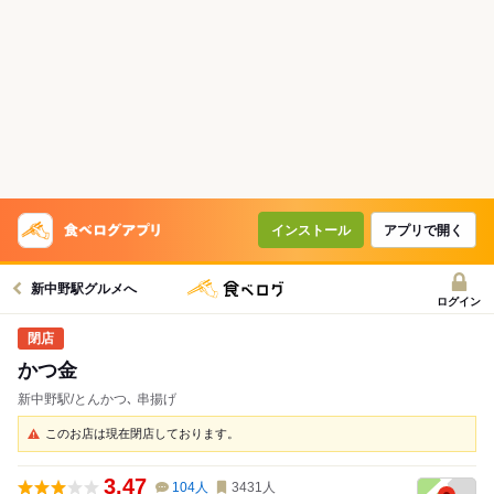
インストール
アプリで開く
新中野駅グルメへ
ログイン
かつ金
新中野駅/とんかつ､ 串揚げ
このお店は現在閉店しております。
3.47
104
人
3431
人