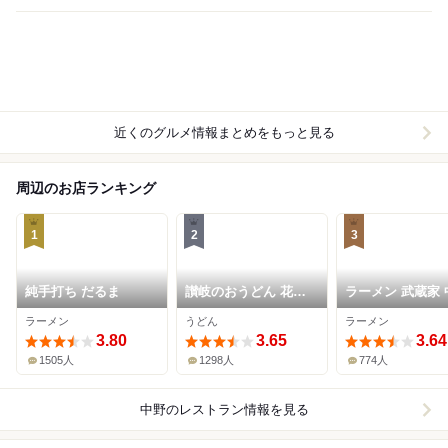
近くのグルメ情報まとめをもっと見る
周辺のお店ランキング
1
2
3
純手打ち だるま
讃岐のおうどん 花は
ラーメン 武蔵家 
咲く 新中野本店
本店
ラーメン
うどん
ラーメン
3.80
3.65
3.64
1505人
1298人
774人
中野
のレストラン情報を見る