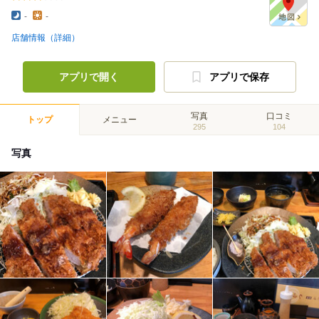
-
-
店舗情報（詳細）
アプリで開く
アプリで保存
写真
口コミ
トップ
メニュー
295
104
写真