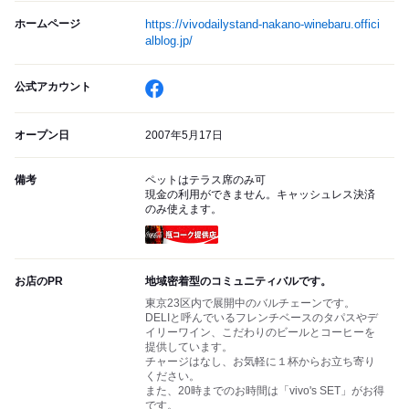
ホームページ
https://vivodailystand-nakano-winebaru.offici
alblog.jp/
公式アカウント
オープン日
2007年5月17日
備考
ペットはテラス席のみ可
現金の利用ができません。キャッシュレス決済
のみ使えます。
瓶コーク提供店
お店のPR
地域密着型のコミュニティバルです。
東京23区内で展開中のバルチェーンです。
DELIと呼んでいるフレンチベースのタパスやデ
イリーワイン、こだわりのビールとコーヒーを
提供しています。
チャージはなし、お気軽に１杯からお立ち寄り
ください。
また、20時までのお時間は「vivo's SET」がお得
です。