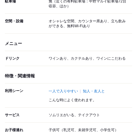
駐車場
無（近くの有料駐車場：中野マルイ駐車場72台
収容、ほか）
空間・設備
オシャレな空間、カウンター席あり、立ち飲み
ができる、無料Wi-Fiあり
メニュー
ドリンク
ワインあり、カクテルあり、ワインにこだわる
特徴・関連情報
利用シーン
一人で入りやすい
知人・友人と
こんな時によく使われます。
サービス
ソムリエがいる、テイクアウト
お子様連れ
子供可（乳児可、未就学児可、小学生可）