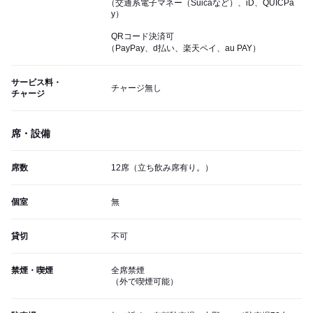
（交通系電子マネー（Suicaなど）、iD、QUICPa
y）
QRコード決済可
（PayPay、d払い、楽天ペイ、au PAY）
サービス料・
チャージ無し
チャージ
席・設備
席数
12席（立ち飲み席有り。）
個室
無
貸切
不可
禁煙・喫煙
全席禁煙
（外で喫煙可能）