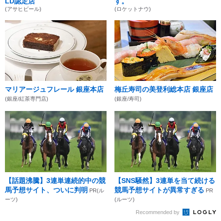
LD認定店
す。
(アサヒビール)
(ロケットナウ)
マリアージュフレール 銀座本店
梅丘寿司の美登利総本店 銀座店
(銀座/紅茶専門店)
(銀座/寿司)
【話題沸騰】3連単連続的中の競
【SNS騒然】3連単を当て続ける
馬予想サイト、ついに判明
競馬予想サイトが異常すぎる
PR(ル
PR
ーツ)
(ルーツ)
Recommended by