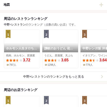
地図
周辺のレストランランキング
中野
×
レストラン
のランキング（点数の高いお店）です。
1
2
3
ホルモン人生タロちゃ
讃岐のおうどん 花は
中野レンガ坂 洋
ん
咲く 新中野本店
葡萄
焼肉、ホルモン、居酒屋
うどん、居酒屋、天ぷら
イタリアン、ワイン
3.72
3.65
3.64
797人
1298人
779人
中野×レストラン
のランキングをもっと見る
周辺のお店ランキング
1
2
3