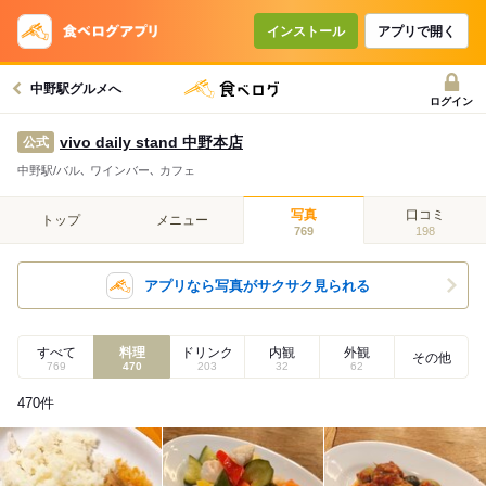
インストール
アプリで開く
中野駅グルメへ
ログイン
vivo daily stand 中野本店
公式
中野駅/バル､ ワインバー､ カフェ
写真
口コミ
トップ
メニュー
769
198
アプリなら写真がサクサク見られる
すべて
料理
ドリンク
内観
外観
その他
769
470
203
32
62
470
件