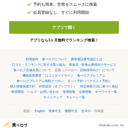
予約も簡単。空席をスムーズに検索
会員登録なし。すぐに利用開始
アプリで開く
アプリなら1ヶ月無料でランキング検索！
利用規約
食べログについて
携帯電話番号認証とは
口コミ・ランキングに対する取り組み
飲食店・飲食企業様向けサービス
食べログ店舗会員について
広告（メーカー・団体様等向け）について
機能改善要望
口コミガイドライン
食べログプレミアム
食べログプレミアム無料クーポン
ネット予約（リクエスト予約）
個人情報保護方針
外部送信（オプトアウト）
特定商取引法に基づく表記
推奨環境
ヘルプ・お問い合わせ
採用情報
企業情報
キーワード一覧
サイトマップ
チェーン一覧
言語：
English
简体中文
繁體中文
한국어
日本語
©Kakaku.com, Inc.