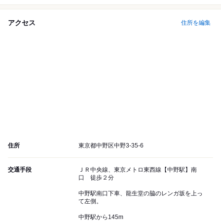
アクセス
住所を編集
住所
東京都中野区中野3-35-6
交通手段
ＪＲ中央線、東京メトロ東西線【中野駅】南
口 徒歩２分
中野駅南口下車、龍生堂の脇のレンガ坂を上っ
て左側。
中野駅から145m