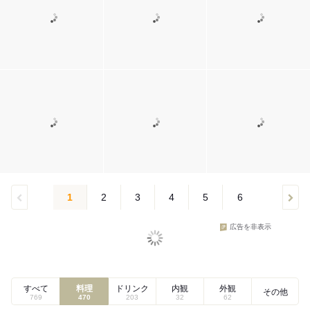
1
2
3
4
5
6
広告を非表示
すべて
料理
ドリンク
内観
外観
その他
769
470
203
32
62