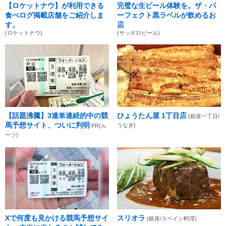
【ロケットナウ】が利用できる
完璧な生ビール体験を。ザ・パ
食べログ掲載店舗をご紹介しま
ーフェクト黒ラベルが飲めるお
す。
店
(ロケットナウ)
(サッポロビール)
【話題沸騰】3連単連続的中の競
ひょうたん屋 1丁目店
(銀座一丁目/
馬予想サイト、ついに判明
うなぎ)
PR(ル
ーツ)
Xで何度も見かける競馬予想サイ
スリオラ
(銀座/スペイン料理)