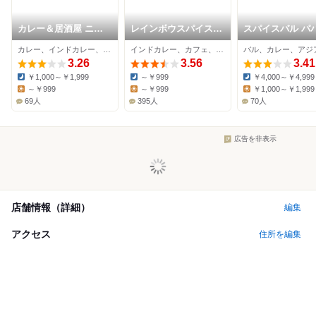
カレー＆居酒屋 ニコ
レインボウスパイス
スパイスバル パ
ニコ 中野店
カフェチャイストール
ガンジ
カレー、インドカレー、居酒屋
インドカレー、カフェ、カレー
3.26
3.56
3.41
￥1,000～￥1,999
～￥999
￥4,000～￥4,999
Dinner:
Dinner:
Dinner:
～￥999
～￥999
￥1,000～￥1,999
Lunch:
Lunch:
Lunch:
69人
395人
70人
広告を非表示
店舗情報（詳細）
編集
アクセス
住所を編集