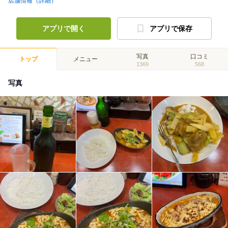
店舗情報（詳細）
アプリで開く
アプリで保存
写真
口コミ
トップ
メニュー
1369
568
写真