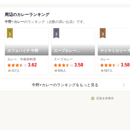
周辺のカレーランキング
中野
×
カレー
のランキング（点数の高いお店）です。
1
2
3
カフェハイチ 中野
スープカレー
ヤミヤミカリー 
GARAKU 中野店
店
カレー、中南米料理
スープカレー
カレー
3.62
3.58
3.58
317人
606人
567人
中野×カレー
のランキングをもっと見る
広告を非表示