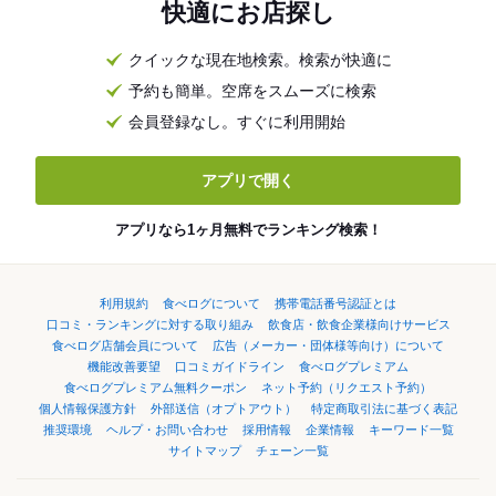
快適にお店探し
クイックな現在地検索。検索が快適に
予約も簡単。空席をスムーズに検索
会員登録なし。すぐに利用開始
アプリで開く
アプリなら1ヶ月無料でランキング検索！
利用規約
食べログについて
携帯電話番号認証とは
口コミ・ランキングに対する取り組み
飲食店・飲食企業様向けサービス
食べログ店舗会員について
広告（メーカー・団体様等向け）について
機能改善要望
口コミガイドライン
食べログプレミアム
食べログプレミアム無料クーポン
ネット予約（リクエスト予約）
個人情報保護方針
外部送信（オプトアウト）
特定商取引法に基づく表記
推奨環境
ヘルプ・お問い合わせ
採用情報
企業情報
キーワード一覧
サイトマップ
チェーン一覧