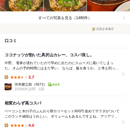
すべての写真を見る（1490件）
広告を非表示
口コミ
ココナッツが効いた具沢山カレー、コスパ良し。
中野。 電車が遅れていたので早めに出たのにスムーズに着いてしまっ
た。 オムの予約時間にはまだ早い。 ならば、飯を食うか。 と考え到っ
て、こちらへ。 以前、飯田橋の...
3.7
Lunch:
河井継之助
（5673）
2026/04 訪問
1回
相変わらず高コスパ
ベーコンと木の子のふんわり卵カリーセット900円 改めてサラダがついて
このランチ値段はうれしい。 ボリュームもあるんですよね。 アツアツの
ルーにはしめじやえのき？など...
4.0
Lunch: