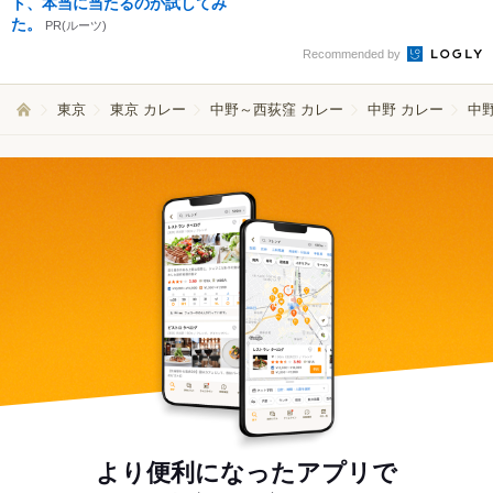
ト、本当に当たるのか試してみ
た。
PR(ルーツ)
Recommended by
東京
東京 カレー
中野～西荻窪 カレー
中野 カレー
中
より便利になったアプリで