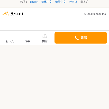
言語：
English
简体中文
繁體中文
한국어
日本語
©Kakaku.com, Inc.
電話
行った
保存
共有