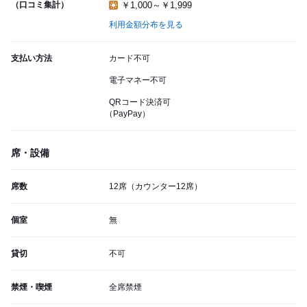
（口コミ集計）
￥1,000～￥1,999
利用金額分布を見る
支払い方法
カード不可
電子マネー不可
QRコード決済可
（PayPay）
席・設備
席数
12席（カウンター12席）
個室
無
貸切
不可
禁煙・喫煙
全席禁煙