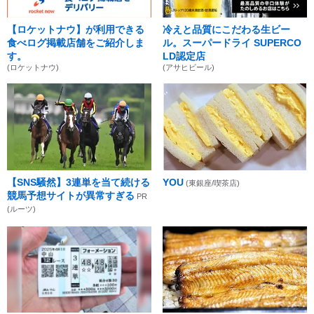
【ロケットナウ】が利用できる
冷えと品質にこだわる生ビー
食べログ掲載店舗をご紹介しま
ル。スーパードライ SUPERCO
す。
LD認定店
(ロケットナウ)
(アサヒビール)
【SNS騒然】3連単を当て続ける
YOU
(東銀座/喫茶店)
競馬予想サイトが異常すぎる
PR
(ルーツ)