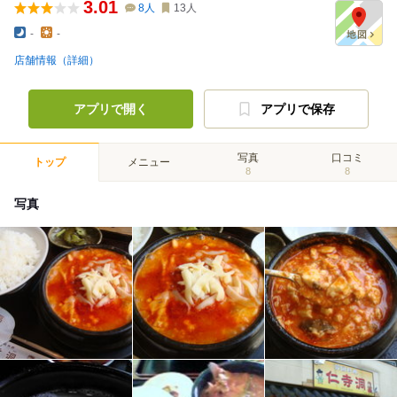
3.01
8
人
13
人
-
-
店舗情報（詳細）
アプリで開く
アプリで保存
写真
口コミ
トップ
メニュー
8
8
写真