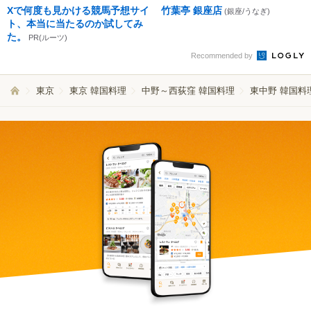
Xで何度も見かける競馬予想サイ
竹葉亭 銀座店
(銀座/うなぎ)
ト、本当に当たるのか試してみ
た。
PR(ルーツ)
Recommended by
東京
東京 韓国料理
中野～西荻窪 韓国料理
東中野 韓国料