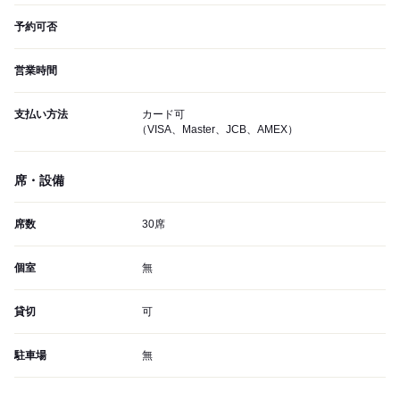
予約可否
営業時間
支払い方法
カード可
（VISA、Master、JCB、AMEX）
席・設備
席数
30席
個室
無
貸切
可
駐車場
無