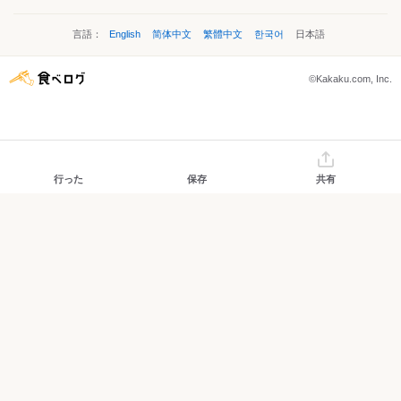
言語：
English
简体中文
繁體中文
한국어
日本語
©Kakaku.com, Inc.
行った
保存
共有