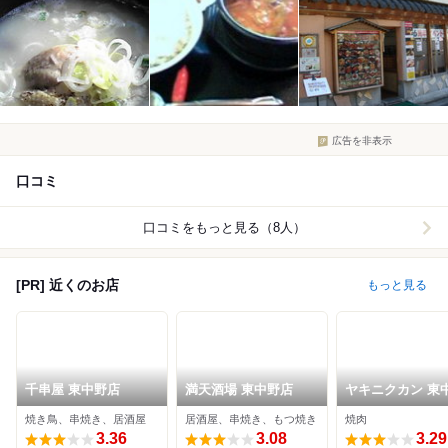
広告を非表示
口コミ
口コミをもっと見る（8人）
[PR] 近くのお店
もっと見る
千串屋 東中野店
満天酒場 東中野店
ヤキニクカン 東
店
焼き鳥、串焼き、居酒屋
居酒屋、串焼き、もつ焼き
焼肉
3.36
3.08
3.29