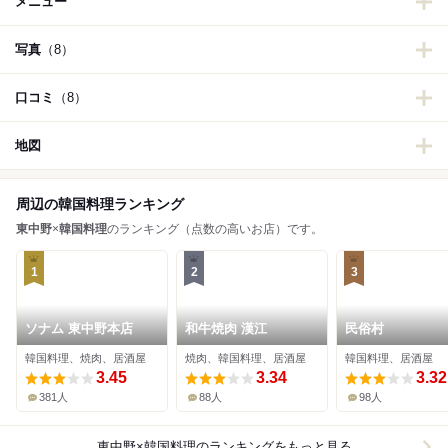
メニュー
写真
（8）
口コミ
（8）
地図
周辺の韓国料理ランキング
東中野
×
韓国料理
のランキング（点数の高いお店）です。
1
2
3
ソナム 東中野本店
和牛焼肉 漢江
民俗村
韓国料理、焼肉、居酒屋
焼肉、韓国料理、居酒屋
韓国料理、居酒屋
3.45
3.34
3.32
381人
88人
98人
東中野×韓国料理
のランキングをもっと見る