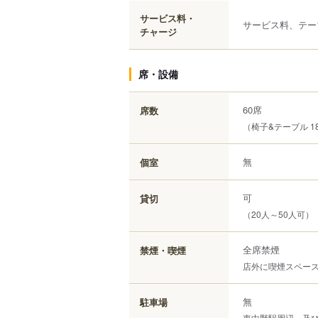
サービス料・
サービス料、テー
チャージ
席・設備
60席
席数
（椅子&テーブル 1
無
個室
可
貸切
（20人～50人可）
全席禁煙
禁煙・喫煙
店外に喫煙スペー
無
駐車場
東中野駅周辺、及