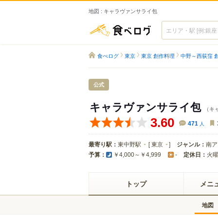
地図 : キャラヴァンサライ包
食べログ
食べログ
東京
東京 創作料理
中野～西荻窪 
公式
キャラヴァンサライ包
（キ
3.60
471
人
最寄り駅：
東中野駅
[
東京
]
ジャンル：
南ア
予算：
定休日：
火
￥4,000～￥4,999
-
トップ
メニ
地図