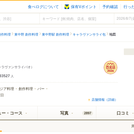
食べログについて
保有Vポイント
予約確認
行っ
創作料理
東中野 創作料理
東中野駅 創作料理
キャラヴァンサライ包
地図
ャラヴァンサライパオ）
33527
人
ジア料理
創作料理
バー
曜日
店舗情報（詳細）
ュー・コース
写真
口コミ
2897