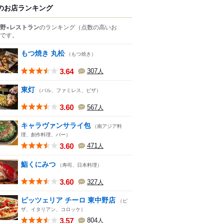
のお店ランキング
野×レストラン
のランキング
（点数の高いお
です。
もつ焼き 丸松
（もつ焼き）
3.64
307
人
東灯
（バル、ファミレス、ピザ）
3.60
567
人
キャラヴァンサライ包
（南アジア料
理、創作料理、バー）
3.60
471
人
鮨くにみつ
（寿司、日本料理）
3.60
327
人
ピッツェリア チーロ 東中野店
（ピ
ザ、イタリアン、コロッケ）
3.57
804
人