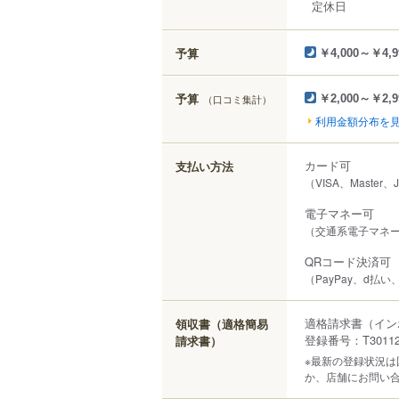
定休日
予算
￥4,000～￥4,9
予算
（口コミ集計）
￥2,000～￥2,9
利用金額分布を
カード可
支払い方法
（VISA、Master、
電子マネー可
（交通系電子マネー（S
QRコード決済可
（PayPay、d払い
適格請求書（イン
領収書（適格簡易
登録番号：T301120
請求書）
※最新の登録状況
か、店舗にお問い