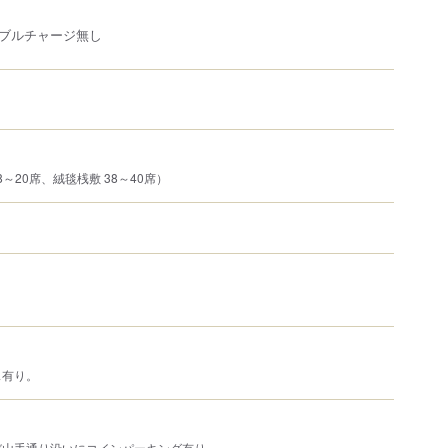
ブルチャージ無し
8～20席、絨毯桟敷 38～40席）
ス有り。
び山手通り沿いにコインパーキング有り