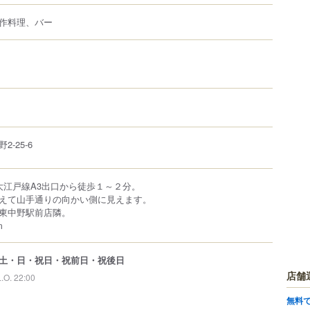
作料理、バー
野
2-25-6
/大江戸線A3出口から徒歩１～２分。
えて山手通りの向かい側に見えます。
東中野駅前店隣。
m
土・日・祝日・祝前日・祝後日
店舗
L.O. 22:00
無料