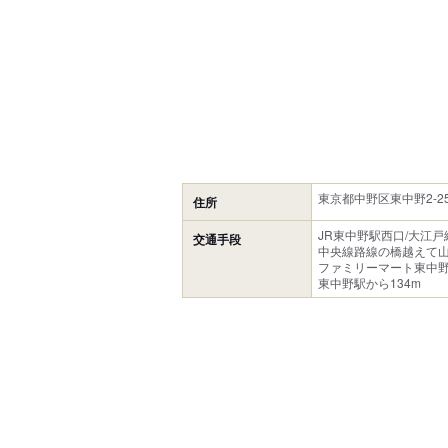
東京都中野区東中野2-25
住所
JR東中野駅西口/大江
交通手段
中央線路線の橋越えて
ファミリーマート東中
東中野駅から134m