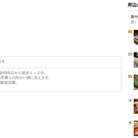
周辺
東中
店）
1
2
-6
戸線A3出口から徒歩１～２分。
山手通りの向かい側に見えます。
3
野駅前店隣。
4
5