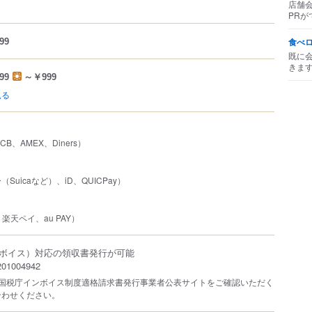
店舗
PRが
食べ
99
既に
きま
99
～￥999
見る
JCB、AMEX、Diners）
uicaなど）、iD、QUICPay）
、楽天ペイ、au PAY）
ボイス）対応の領収書発行が可能
1004942
は国税庁インボイス制度適格請求書発行事業者公表サイトをご確認いただく
合わせください。