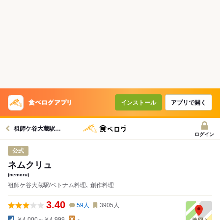
インストール
アプリで開く
祖師ケ谷大蔵駅グルメへ
ログイン
公式
ネムクリュ
(nemcru)
祖師ケ谷大蔵駅/ベトナム料理､ 創作料理
3.40
59
人
3905
人
￥4,000～￥4,999
-