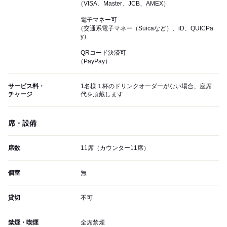
（VISA、Master、JCB、AMEX）
電子マネー可
（交通系電子マネー（Suicaなど）、iD、QUICPa
y）
QRコード決済可
（PayPay）
サービス料・
1名様１杯のドリンクオーダーがない場合、座席
チャージ
代を頂戴します
席・設備
席数
11席（カウンター11席）
個室
無
貸切
不可
禁煙・喫煙
全席禁煙