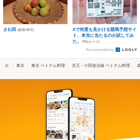
さわ田
Xで何度も見かける競馬予想サイ
(銀座/寿司)
ト、本当に当たるのか試してみ
た。
PR(ルーツ)
Recommended by
東京
東京 ベトナム料理
京王・小田急沿線 ベトナム料理