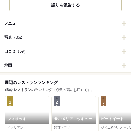
誤りを報告する
メニュー
写真
（362）
口コミ
（59）
地図
周辺のレストランランキング
成城
×
レストラン
のランキング（点数の高いお店）です。
1
2
3
フィオッキ
サルメリアロッキュー
ビートイート
イタリアン
惣菜・デリ
ジビエ料理、オーガ