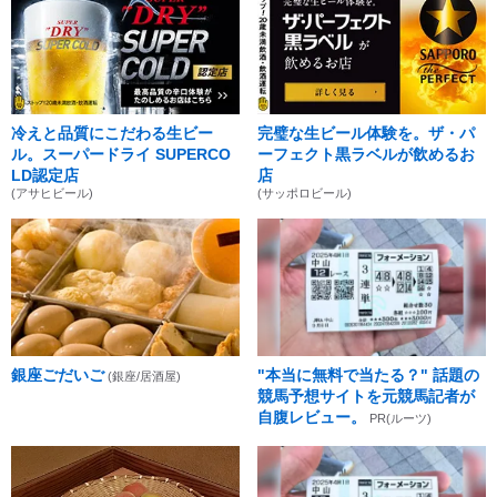
冷えと品質にこだわる生ビー
完璧な生ビール体験を。ザ・パ
ル。スーパードライ SUPERCO
ーフェクト黒ラベルが飲めるお
LD認定店
店
(アサヒビール)
(サッポロビール)
銀座ごだいご
"本当に無料で当たる？" 話題の
(銀座/居酒屋)
競馬予想サイトを元競馬記者が
自腹レビュー。
PR(ルーツ)