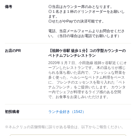
備考
◎当店はカウンター席のみとなります。
◎１名さま１杯のドリンクオーダーをお願いし
ます。
◎せたがやPayでの決済可能です。
電話、当店メールフォームよりお問合せくださ
い。（当日の場合はお電話でお願いします）
お店のPR
【祖師ケ谷駅 徒歩１分】コの字型カウンターの
ベトナムフレンチレストラン
2020年１月７日、小田急線 祖師ヶ谷駅近くにオ
ープンしたレストランです。 木の温もりが感じ
られる落ち着いた店内で、 フレッシュな野菜を
多く使った、ヘルシーなベトナム料理をベース
に、 フレンチのエッセンスを取り入れた「ベト
ナムフレンチ」をご提供いたします。 カウンタ
ー内でシェフが料理するライブ感のある空間
で、お食事をお楽しみいただけます。
初投稿者
ランチ会好き
（1542）
※ネムクリュの店舗情報に誤りがある場合は、以下からご報告ください。