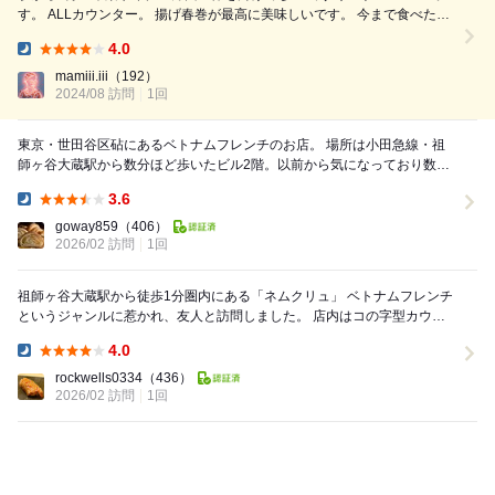
す。 ALLカウンター。 揚げ春巻が最高に美味しいです。 今まで食べたベ
トナム揚げ春巻の歴代1位 と言っても過言ではない位うまい。 まず、そ
4.0
こです。 注文品は以下の通り！ ①カンパチとグレープフルーツのカル
Dinner:
パ...
mamiii.iii
（192）
2024/08 訪問
1回
東京・世田谷区砧にあるベトナムフレンチのお店。 場所は小田急線・祖
師ヶ谷大蔵駅から数分ほど歩いたビル2階。以前から気になっており数回
訪ねてみるも予約満席等で振られ、今回が初訪...
3.6
Dinner:
goway859
（406）
2026/02 訪問
1回
祖師ヶ谷大蔵駅から徒歩1分圏内にある「ネムクリュ」 ベトナムフレンチ
というジャンルに惹かれ、友人と訪問しました。 店内はコの字型カウン
ターのみ。 コンパクトながらも洗練さ...
4.0
Dinner:
rockwells0334
（436）
2026/02 訪問
1回