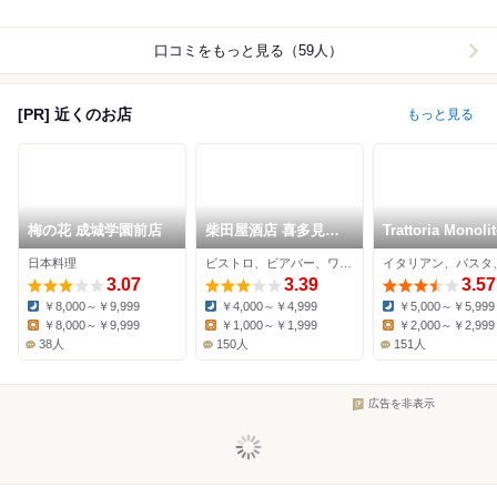
口コミをもっと見る（59人）
[PR] 近くのお店
もっと見る
梅の花 成城学園前店
柴田屋酒店 喜多見ビ
Trattoria Monoli
ール醸造所
日本料理
ビストロ、ビアバー、ワインバー
3.07
3.39
3.57
￥8,000～￥9,999
￥4,000～￥4,999
￥5,000～￥5,999
Dinner:
Dinner:
Dinner:
￥8,000～￥9,999
￥1,000～￥1,999
￥2,000～￥2,999
Lunch:
Lunch:
Lunch:
38人
150人
151人
広告を非表示