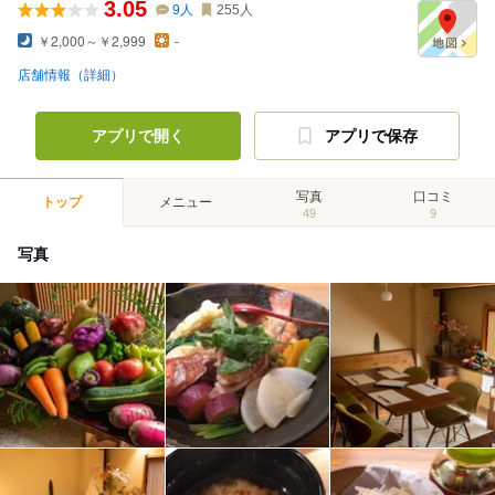
3.05
9
人
255
人
￥2,000～￥2,999
-
店舗情報（詳細）
アプリで開く
アプリで保存
写真
口コミ
トップ
メニュー
49
9
写真