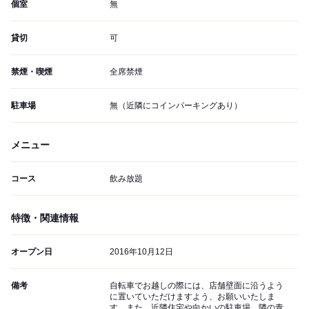
個室
無
貸切
可
禁煙・喫煙
全席禁煙
駐車場
無（近隣にコインパーキングあり）
メニュー
コース
飲み放題
特徴・関連情報
オープン日
2016年10月12日
備考
自転車でお越しの際には、店舗壁面に沿うよう
に置いていただけますよう、お願いいたしま
す。また、近隣住宅や向かいの駐車場、隣の青