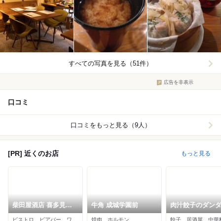
すべての写真を見る（51件）
広告を非表示
口コミ
口コミをもっと見る（9人）
[PR] 近くのお店
もっと見る
柴田屋酒店 喜多見ビ
牛角 成城学園前
肉汁餃子のダン
ール醸造所
祖師ヶ谷大蔵店
ビストロ、ビアバー、ワインバー
焼肉、ホルモン
餃子、居酒屋、中華