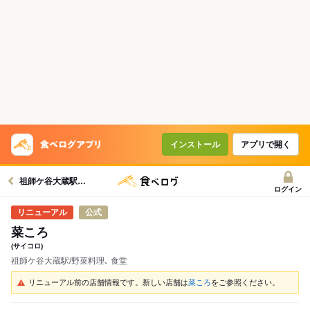
インストール
アプリで開く
祖師ケ谷大蔵駅グルメへ
ログイン
公式
菜ころ
(サイコロ)
祖師ケ谷大蔵駅/野菜料理､ 食堂
リニューアル前の店舗情報です。新しい店舗は
菜ころ
をご参照ください。