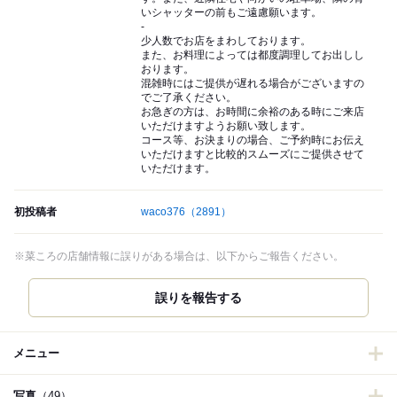
いシャッターの前もご遠慮願います。
-
少人数でお店をまわしております。
また、お料理によっては都度調理してお出しし
おります。
混雑時にはご提供が遅れる場合がございますの
でご了承ください。
お急ぎの方は、お時間に余裕のある時にご来店
いただけますようお願い致します。
コース等、お決まりの場合、ご予約時にお伝え
いただけますと比較的スムーズにご提供させて
いただけます。
初投稿者
waco376
（2891）
※菜ころの店舗情報に誤りがある場合は、以下からご報告ください。
誤りを報告する
メニュー
写真
（49）