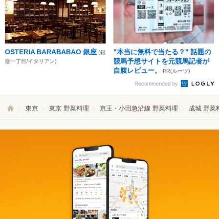
OSTERIA BARABABAO 銀座
"本当に無料で当たる？" 話題の
(銀
競馬予想サイトを元競馬記者が
座一丁目/イタリアン)
自腹レビュー。
PR(ルーツ)
Recommended by
東京
東京 野菜料理
京王・小田急沿線 野菜料理
成城 野菜