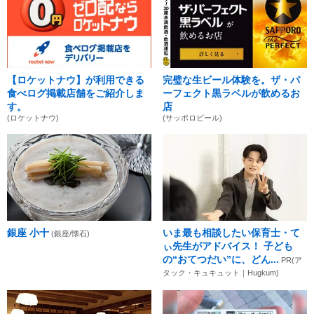
【ロケットナウ】が利用できる
完璧な生ビール体験を。ザ・パ
食べログ掲載店舗をご紹介しま
ーフェクト黒ラベルが飲めるお
す。
店
(ロケットナウ)
(サッポロビール)
銀座 小十
いま最も相談したい保育士・て
(銀座/懐石)
ぃ先生がアドバイス！ 子ども
の“おてつだい”に、どん...
PR(ア
タック・キュキュット｜Hugkum)