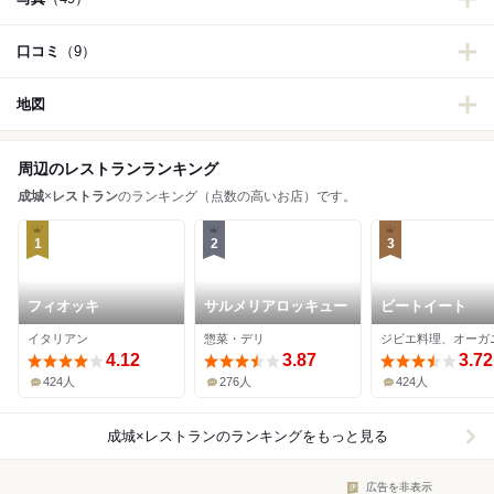
口コミ
（9）
地図
周辺のレストランランキング
成城
×
レストラン
のランキング（点数の高いお店）です。
1
2
3
フィオッキ
サルメリアロッキュー
ビートイート
イタリアン
惣菜・デリ
ジビエ料理、オーガ
4.12
3.87
3.72
424人
276人
424人
成城×レストラン
のランキングをもっと見る
広告を非表示