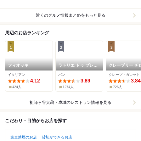
近くのグルメ情報まとめをもっと見る
周辺のお店ランキング
1
2
3
フィオッキ
ラトリエ ドゥ プレジ
クレープリー チ
ール
イタリアン
パン
クレープ・ガレット
4.12
3.89
3.84
424人
1274人
726人
祖師ヶ谷大蔵・成城
のレストラン情報を見る
こだわり・目的からお店を探す
完全禁煙のお店
貸切ができるお店