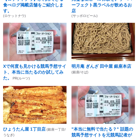
食べログ掲載店舗をご紹介しま
ーフェクト黒ラベルが飲めるお
す。
店
(ロケットナウ)
(サッポロビール)
Xで何度も見かける競馬予想サイ
明月庵 ぎんざ 田中屋 銀座本店
ト、本当に当たるのか試してみ
(銀座/そば)
た。
PR(ルーツ)
ひょうたん屋 1丁目店
"本当に無料で当たる？" 話題の
(銀座一丁目/
競馬予想サイトを元競馬記者が
うなぎ)