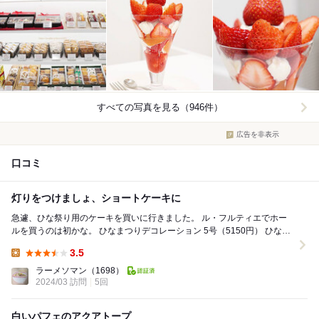
すべての写真を見る（946件）
広告を非表示
口コミ
灯りをつけましょ、ショートケーキに
急遽、ひな祭り用のケーキを買いに行きました。 ル・フルティエでホー
ルを買うのは初かな。 ひなまつりデコレーション 5号（5150円） ひな祭
りバージョンだけあって、お...
3.5
Lunch:
ラーメソマン
（1698）
2024/03 訪問
5回
白いパフェのアクアトープ