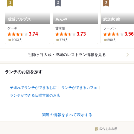
1
2
3
成城アルプス
あんや
武道家 龍
ケーキ
甘味処
ラーメン
3.74
3.73
3.56
1003人
774人
590人
祖師ヶ谷大蔵・成城
のレストラン情報を見る
ランチのお店を探す
子連れでランチができるお店
ランチができるカフェ
ランチができる日曜営業のお店
関連の情報をすべて表示する
広告を非表示