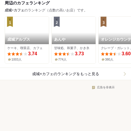
周辺のカフェランキング
成城
×
カフェ
のランキング（点数の高いお店）です。
1
2
3
成城アルプス
あんや
オレンジカウン
本店
ケーキ、喫茶店、カフェ
甘味処、和菓子、かき氷
3.74
3.73
3.60
1003人
774人
380人
成城×カフェ
のランキングをもっと見る
広告を非表示