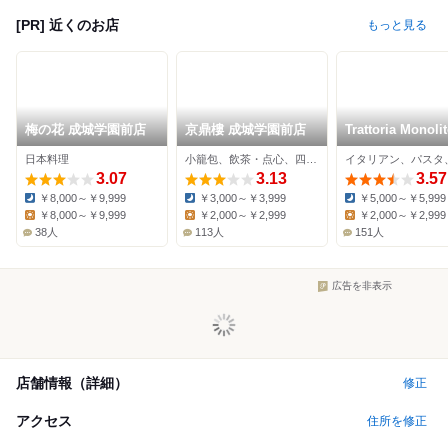
[PR] 近くのお店
もっと見る
梅の花 成城学園前店
京鼎樓 成城学園前店
Trattoria Monoli
日本料理
小籠包、飲茶・点心、四川料理
3.07
3.13
3.57
￥8,000～￥9,999
￥3,000～￥3,999
￥5,000～￥5,999
Dinner:
Dinner:
Dinner:
￥8,000～￥9,999
￥2,000～￥2,999
￥2,000～￥2,999
Lunch:
Lunch:
Lunch:
38人
113人
151人
広告を非表示
店舗情報（詳細）
修正
アクセス
住所を修正