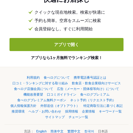
クイックな現在地検索。検索が快適に
予約も簡単。空席をスムーズに検索
会員登録なし。すぐに利用開始
アプリで開く
アプリなら1ヶ月無料でランキング検索！
利用規約
食べログについて
携帯電話番号認証とは
口コミ・ランキングに対する取り組み
飲食店・飲食企業様向けサービス
食べログ店舗会員について
広告（メーカー・団体様等向け）について
機能改善要望
口コミガイドライン
食べログプレミアム
食べログプレミアム無料クーポン
ネット予約（リクエスト予約）
個人情報保護方針
外部送信（オプトアウト）
特定商取引法に基づく表記
推奨環境
ヘルプ・お問い合わせ
採用情報
企業情報
キーワード一覧
サイトマップ
チェーン一覧
言語：
English
简体中文
繁體中文
한국어
日本語