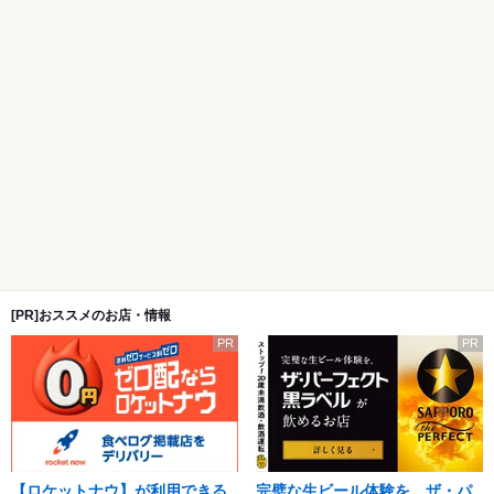
[PR]おススメのお店・情報
PR
PR
【ロケットナウ】が利用できる
完璧な生ビール体験を。ザ・パ