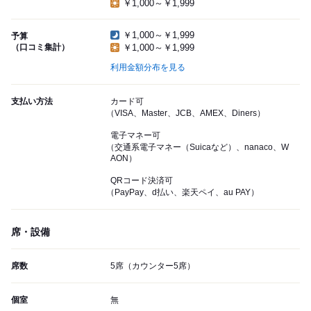
￥1,000～￥1,999
￥1,000～￥1,999
予算
（口コミ集計）
￥1,000～￥1,999
利用金額分布を見る
支払い方法
カード可
（VISA、Master、JCB、AMEX、Diners）
電子マネー可
（交通系電子マネー（Suicaなど）、nanaco、W
AON）
QRコード決済可
（PayPay、d払い、楽天ペイ、au PAY）
席・設備
席数
5席（カウンター5席）
個室
無