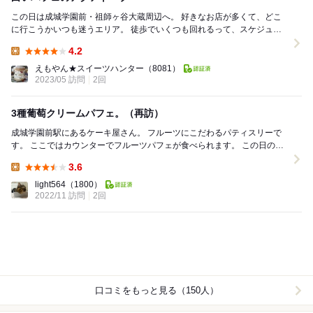
この日は成城学園前・祖師ヶ谷大蔵周辺へ。 好きなお店が多くて、どこ
に行こうかいつも迷うエリア。 徒歩でいくつも回れるって、スケジュー
ルを組むのも楽だし助かります。 お...
4.2
Lunch:
えもやん★スイーツハンター
（8081）
2023/05 訪問
2回
3種葡萄クリームパフェ。（再訪）
成城学園前駅にあるケーキ屋さん。 フルーツにこだわるパティスリーで
す。 ここではカウンターでフルーツパフェが食べられます。 この日のパ
フェメニューは「苺」「葡萄」「洋梨」「栗...
3.6
Lunch:
light564
（1800）
2022/11 訪問
2回
口コミをもっと見る（150人）