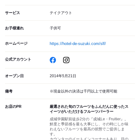
サービス
テイクアウト
お子様連れ
子供可
ホームページ
https://hotel-de-suzuki.com/slf/
公式アカウント
オープン日
2014年5月21日
備考
※現金以外の決済は千円以上で使用可能
お店のPR
厳選された旬のフルーツをふんだんに使ったス
イーツがいただけるフルーツパーラー
成城学園駅前徒歩2分の『成城Le・Fruitier』。
鮮度と季節感を最も大事にし、その時にしか味
わえないフルーツを最高の状態でご提供しま
す。
カウンターのイートインコーナーもあり、目の