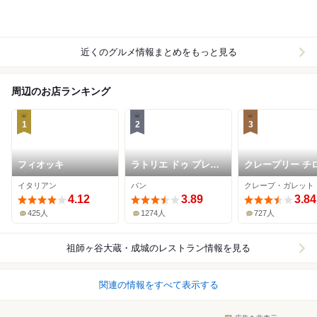
近くのグルメ情報まとめをもっと見る
周辺のお店ランキング
1
2
3
フィオッキ
ラトリエ ドゥ プレジ
クレープリー チ
ール
イタリアン
パン
クレープ・ガレット
4.12
3.89
3.84
425人
1274人
727人
祖師ヶ谷大蔵・成城
のレストラン情報を見る
関連の情報をすべて表示する