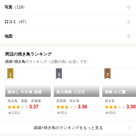
写真
（119）
口コミ
（47）
地図
周辺の焼き鳥ランキング
成城
×
焼き鳥
のランキング（点数の高いお店）です。
1
2
3
釜めし やき鳥 成城
炭火焼鳥 三日月
焼鳥 かど慶
焼き鳥、釜飯、居酒屋
居酒屋、焼き鳥
焼き鳥
3.37
3.36
3.30
132人
52人
50人
成城×焼き鳥
のランキングをもっと見る