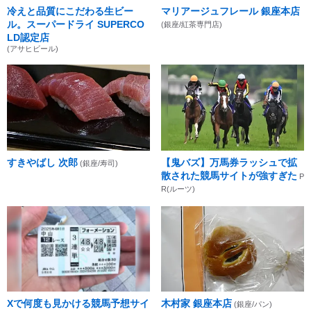
冷えと品質にこだわる生ビー
マリアージュフレール 銀座本店
ル。スーパードライ SUPERCO
(銀座/紅茶専門店)
LD認定店
(アサヒビール)
すきやばし 次郎
【鬼バズ】万馬券ラッシュで拡
(銀座/寿司)
散された競馬サイトが強すぎた
P
R(ルーツ)
Xで何度も見かける競馬予想サイ
木村家 銀座本店
(銀座/パン)