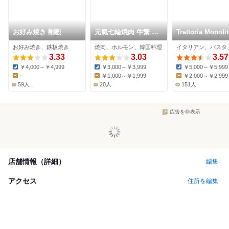
お好み焼き 剛毅
元氣七輪焼肉 牛繁 喜
Trattoria Monoli
多見店
お好み焼き、鉄板焼き
焼肉、ホルモン、韓国料理
3.33
3.03
3.57
￥4,000～￥4,999
￥3,000～￥3,999
￥5,000～￥5,999
Dinner:
Dinner:
Dinner:
-
￥1,000～￥1,999
￥2,000～￥2,999
Lunch:
Lunch:
Lunch:
59人
20人
151人
広告を非表示
店舗情報（詳細）
編集
アクセス
住所を編集