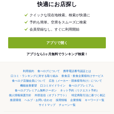
快適にお店探し
クイックな現在地検索。検索が快適に
予約も簡単。空席をスムーズに検索
会員登録なし。すぐに利用開始
アプリで開く
アプリなら1ヶ月無料でランキング検索！
利用規約
食べログについて
携帯電話番号認証とは
口コミ・ランキングに対する取り組み
飲食店・飲食企業様向けサービス
食べログ店舗会員について
広告（メーカー・団体様等向け）について
機能改善要望
口コミガイドライン
食べログプレミアム
食べログプレミアム無料クーポン
ネット予約（リクエスト予約）
個人情報保護方針
外部送信（オプトアウト）
特定商取引法に基づく表記
推奨環境
ヘルプ・お問い合わせ
採用情報
企業情報
キーワード一覧
サイトマップ
チェーン一覧