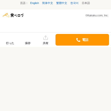
言語：
English
简体中文
繁體中文
한국어
日本語
©Kakaku.com, Inc.
電話
行った
保存
共有