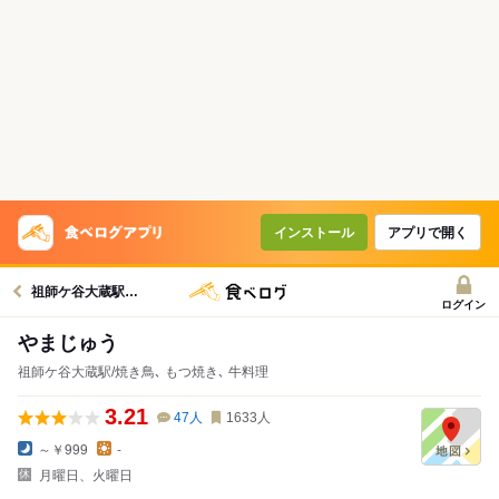
インストール
アプリで開く
祖師ケ谷大蔵駅グルメへ
ログイン
やまじゅう
祖師ケ谷大蔵駅/焼き鳥､ もつ焼き､ 牛料理
3.21
47
人
1633
人
～￥999
-
月曜日、火曜日