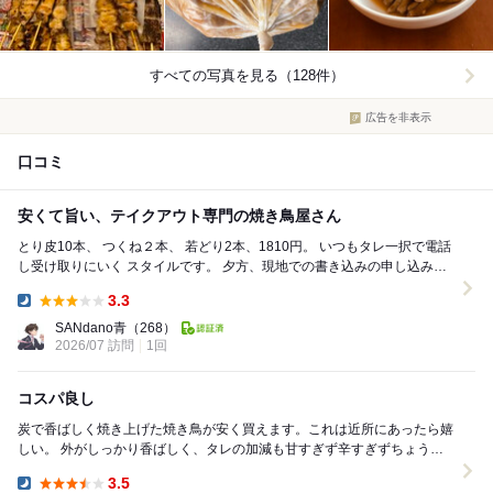
すべての写真を見る（128件）
広告を非表示
口コミ
安くて旨い、テイクアウト専門の焼き鳥屋さん
とり皮10本、 つくね２本、 若どり2本、1810円。 いつもタレ一択で電話
し受け取りにいく スタイルです。 夕方、現地での書き込みの申し込み
は、 １時間程度の時間...
3.3
Dinner:
SANdano青
（268）
2026/07 訪問
1回
コスパ良し
炭で香ばしく焼き上げた焼き鳥が安く買えます。これは近所にあったら嬉
しい。 外がしっかり香ばしく、タレの加減も甘すぎず辛すぎずちょうど
良い。塩よりタレが美味しかった。 軟...
3.5