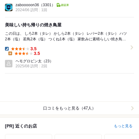
Dinner:
zabooooon36
（3301）
2024/06 訪問
1回
美味しい持ち帰りの焼き鳥屋
この日は、 しろ2本（タレ） かしら2本（タレ） レバー2本（タレ） ハツ
2本（塩） 若鳥2本（塩） つくね1本（塩） 家飲みに素晴らしい焼き鳥屋
他の方も書い...
3.5
Dinner:
3.5
Lunch:
ヘモグロビン太
（23）
2025/08 訪問
2回
口コミをもっと見る（47人）
[PR] 近くのお店
もっと見る