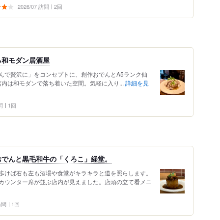
2026/07 訪問
2回
る和モダン居酒屋
んで贅沢に」をコンセプトに、創作おでんとA5ランク仙
店内は和モダンで落ち着いた空間。気軽に入り...
詳細を見
問
1回
おでんと黒毛和牛の「くろこ」経堂。
歩けば右も左も酒場や食堂がキラキラと道を照らします。
カウンター席が並ぶ店内が見えました。店頭の立て看メニ
 訪問
1回