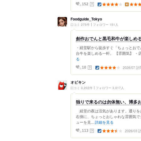
？
152
Foodguide_Tokyo
口コミ 275件
フォロワー 151人
創作おでんと黒毛和牛が楽しめ
・経堂駅から徒歩すぐ「ちょっとおで
台牛を楽しめる一軒。 【雰囲気】 ・
る
2026/07 訪
？
10
オビキン
口コミ 3,202件
フォロワー 3,017人
独りで来るのは勿体無い、博多
経堂の夜は活気があります。通りを
右側に、ちょっとおしゃれな雰囲気で
ューを見...
詳細を見る
2026/03
？
113