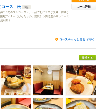
こコース 松
コース詳細
9品
さに「肉のフルコース」。一品ごとに工夫が光り、前菜か
褒美ディナーにぴったりの、贅沢かつ満足度の高いコース
ク無制限！
コース
をもっと見る（5件）
投稿する