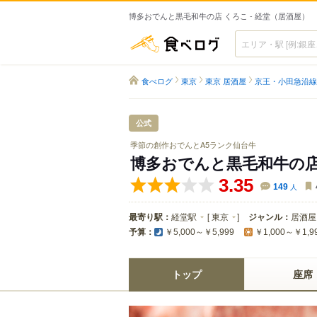
博多おでんと黒毛和牛の店 くろこ - 経堂（居酒屋）
食べログ
食べログ
東京
東京 居酒屋
京王・小田急沿線
公式
季節の創作おでんとA5ランク仙台牛
博多おでんと黒毛和牛の店
3.35
149
人
最寄り駅：
経堂駅
[
東京
]
ジャンル：
居酒屋
予算：
￥5,000～￥5,999
￥1,000～￥1,9
トップ
座席