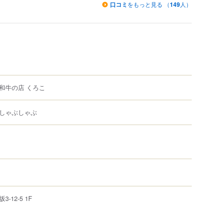
口コミ
をもっと見る （
149
人）
和牛の店 くろこ
しゃぶしゃぶ
坂
3-12-5
1F