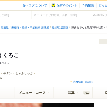
食べログについて
保有Vポイント
予約確認
行っ
 居酒屋
豪徳寺・経堂・千歳船橋 居酒屋
経堂駅 居酒屋
博多おでんと黒毛和牛の店 く
 くろこ
4753
人
牛タン
しゃぶしゃぶ
99
店舗情報（詳細）
メニュー・コース
写真
791