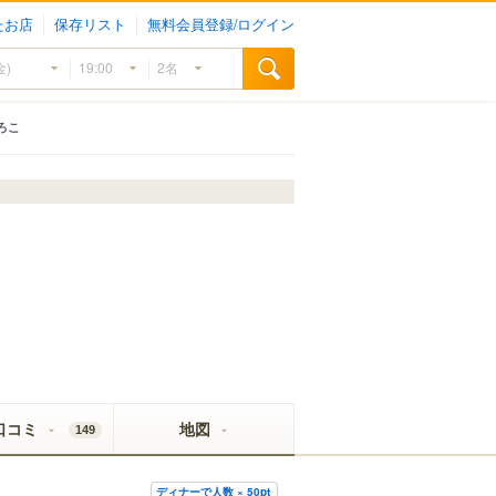
たお店
保存リスト
無料会員登録/ログイン
ろこ
口コミ
地図
149
ディナーで人数 × 50pt