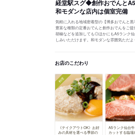
経堂駅スグ◆創作おでんとA
和モダンな店内は個室完備
気軽に入れる地域密着型の【博多おでんと黒毛
豊富な種類の定番おでんと創作おでんをご提
胡椒などを追加しても◎ほかにもA5ランク仙
しみいただけます。和モダンな雰囲気ただよ
お店のこだわり
料理
料理
《テイクアウトOK》お好
A5ランク仙台
みの具材を選べる季節の
カットする臨場