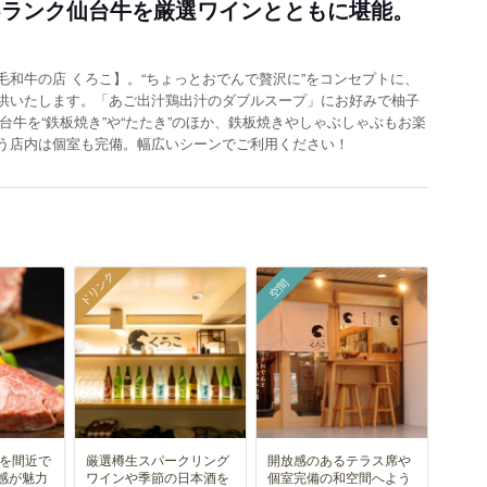
5ランク仙台牛を厳選ワインとともに堪能。
和牛の店 くろこ】。“ちょっとおでんで贅沢に”をコンセプトに、
供いたします。「あご出汁鶏出汁のダブルスープ」にお好みで柚子
台牛を“鉄板焼き”や“たたき”のほか、鉄板焼きやしゃぶしゃぶもお楽
う店内は個室も完備。幅広いシーンでご利用ください
！
ドリンク
空間
牛を間近で
厳選樽生スパークリング
開放感のあるテラス席や
感が魅力
ワインや季節の日本酒を
個室完備の和空間へよう