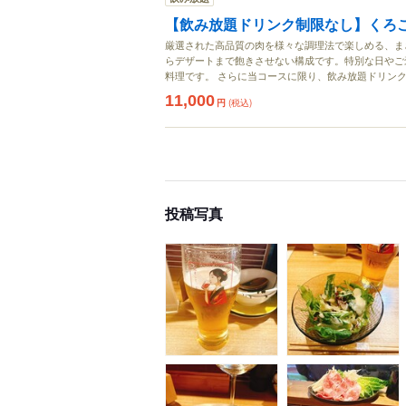
【飲み放題ドリンク制限なし】くろ
厳選された高品質の肉を様々な調理法で楽しめる、ま
らデザートまで飽きさせない構成です。特別な日やご
料理です。 さらに当コースに限り、飲み放題ドリン
11,000
円
(税込)
投稿写真