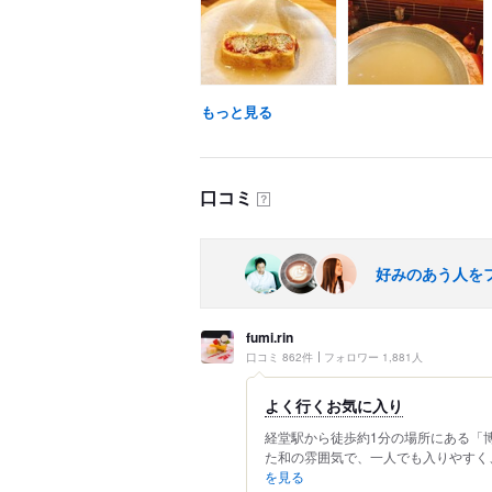
もっと見る
口コミ
？
好みのあう人を
fumi.rin
口コミ 862件
フォロワー 1,881人
よく行くお気に入り
経堂駅から徒歩約1分の場所にある「博
た和の雰囲気で、一人でも入りやすく、
を見る