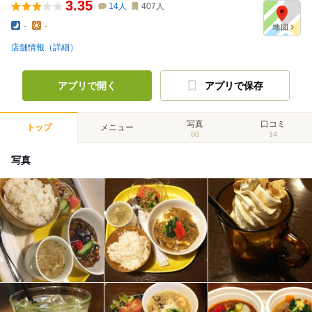
3.35
14
人
407
人
-
-
店舗情報（詳細）
アプリで開く
アプリで保存
写真
口コミ
トップ
メニュー
80
14
写真