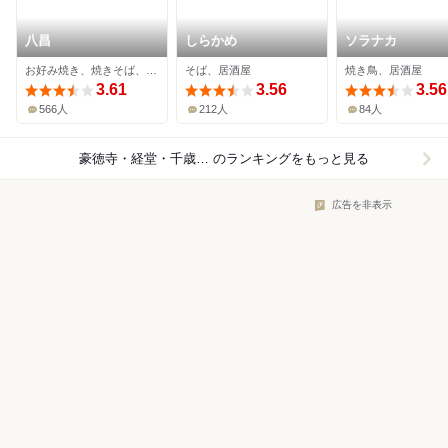
八昌
しらかめ
ソラナカ
お好み焼き、焼きそば、日本料理
そば、居酒屋
焼き鳥、居酒屋
3.61
3.56
3.56
566人
212人
84人
豪徳寺・経堂・千歳船橋×和食
のランキングをもっと見る
広告を非表示