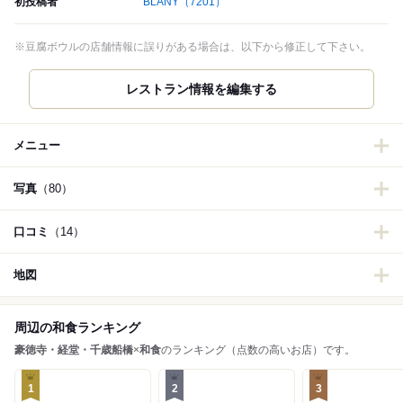
初投稿者
BLANY
（7201）
※豆腐ボウルの店舗情報に誤りがある場合は、以下から修正して下さい。
レストラン情報を編集する
メニュー
写真
（80）
口コミ
（14）
地図
周辺の和食ランキング
豪徳寺・経堂・千歳船橋
×
和食
のランキング（点数の高いお店）です。
1
2
3