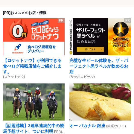
[PR]おススメのお店・情報
PR
PR
【ロケットナウ】が利用できる
完璧な生ビール体験を。ザ・パ
食べログ掲載店舗をご紹介しま
ーフェクト黒ラベルが飲めるお
す。
店
(ロケットナウ)
(サッポロビール)
【話題沸騰】3連単連続的中の競
オー バカナル 銀座
(銀座/カフェ)
馬予想サイト、ついに判明
PR(ル