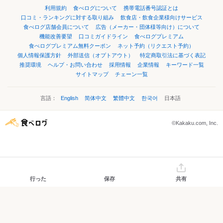
利用規約
食べログについて
携帯電話番号認証とは
口コミ・ランキングに対する取り組み
飲食店・飲食企業様向けサービス
食べログ店舗会員について
広告（メーカー・団体様等向け）について
機能改善要望
口コミガイドライン
食べログプレミアム
食べログプレミアム無料クーポン
ネット予約（リクエスト予約）
個人情報保護方針
外部送信（オプトアウト）
特定商取引法に基づく表記
推奨環境
ヘルプ・お問い合わせ
採用情報
企業情報
キーワード一覧
サイトマップ
チェーン一覧
言語：
English
简体中文
繁體中文
한국어
日本語
©Kakaku.com, Inc.
行った
保存
共有