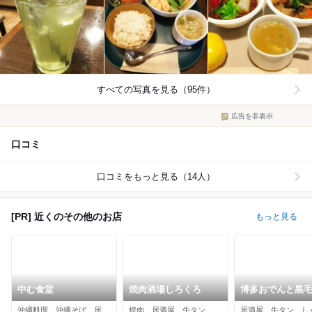
すべての写真を見る（95件）
広告を非表示
口コミ
口コミをもっと見る（14人）
[PR] 近くのその他のお店
もっと見る
中む食堂
焼肉酒場しろくろ
博多おでんと黒
の店 くろこ
沖縄料理、沖縄そば、居酒屋
焼肉、居酒屋、牛タン