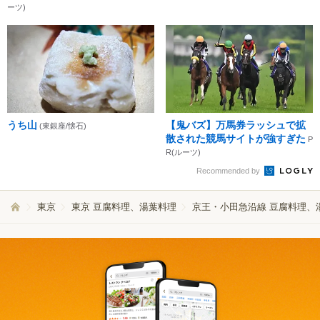
ーツ)
うち山
【鬼バズ】万馬券ラッシュで拡
(東銀座/懐石)
散された競馬サイトが強すぎた
P
R(ルーツ)
Recommended by
東京
東京 豆腐料理、湯葉料理
京王・小田急沿線 豆腐料理、