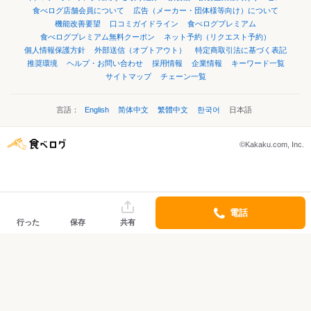
食べログ店舗会員について
広告（メーカー・団体様等向け）について
機能改善要望
口コミガイドライン
食べログプレミアム
食べログプレミアム無料クーポン
ネット予約（リクエスト予約）
個人情報保護方針
外部送信（オプトアウト）
特定商取引法に基づく表記
推奨環境
ヘルプ・お問い合わせ
採用情報
企業情報
キーワード一覧
サイトマップ
チェーン一覧
言語：
English
简体中文
繁體中文
한국어
日本語
©Kakaku.com, Inc.
電話
行った
保存
共有