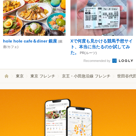
hole hole cafe＆diner 銀座
Xで何度も見かける競馬予想サイ
(銀
ト、本当に当たるのか試してみ
座/カフェ)
た。
PR(ルーツ)
Recommended by
東京
東京 フレンチ
京王・小田急沿線 フレンチ
世田谷代田