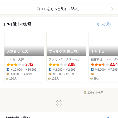
口コミをもっと見る（38人）
[PR] 近くのお店
もっと見る
天冨良 かんの
フォルクス 世田谷代
十月十日
田店
天ぷら、天丼
ファミレス、ステーキ、ハンバーグ
3.42
3.08
3.54
￥10,000～￥14,999
￥2,000～￥2,999
￥6,000～￥7,999
Dinner:
Dinner:
Dinner:
￥3,000～￥3,999
￥1,000～￥1,999
-
Lunch:
Lunch:
Lunch:
170人
126人
89人
広告を非表示