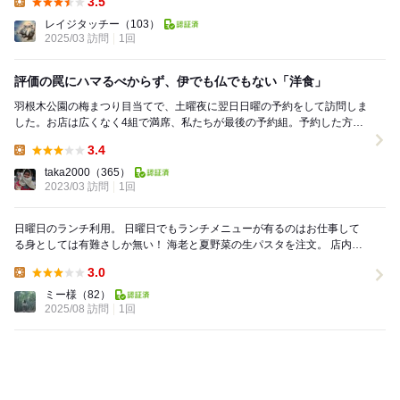
3.5
Lunch:
レイジタッチー
（103）
2025/03 訪問
1回
評価の罠にハマるべからず、伊でも仏でもない「洋食」
羽根木公園の梅まつり目当てで、土曜夜に翌日日曜の予約をして訪問しま
した。お店は広くなく4組で満席、私たちが最後の予約組。予約した方が
ベターです。 【注文メニュー】 3800円...
3.4
Lunch:
taka2000
（365）
2023/03 訪問
1回
日曜日のランチ利用。 日曜日でもランチメニューが有るのはお仕事して
る身としては有難さしか無い！ 海老と夏野菜の生パスタを注文。 店内は
子連れママさんたちや、主婦など女性ば...
3.0
Lunch:
ミー様
（82）
2025/08 訪問
1回