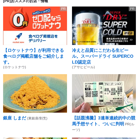
[PR]おススメのお店・情報
PR
PR
【ロケットナウ】が利用できる
冷えと品質にこだわる生ビー
食べログ掲載店舗をご紹介しま
ル。スーパードライ SUPERCO
す。
LD認定店
(ロケットナウ)
(アサヒビール)
銀座 しまだ
【話題沸騰】3連単連続的中の競
(東銀座/割烹)
馬予想サイト、ついに判明
PR(ル
ーツ)