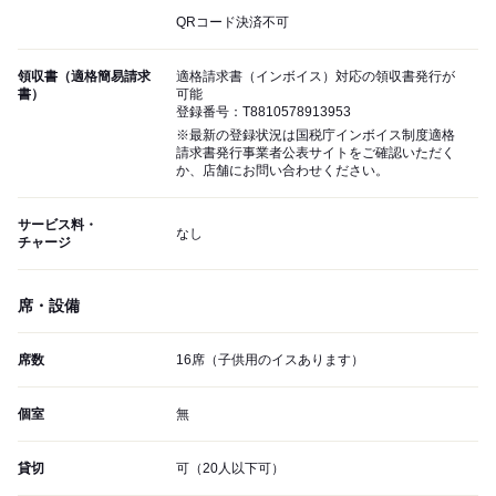
QRコード決済不可
領収書（適格簡易請求
適格請求書（インボイス）対応の領収書発行が
書）
可能
登録番号：T8810578913953
※最新の登録状況は国税庁インボイス制度適格
請求書発行事業者公表サイトをご確認いただく
か、店舗にお問い合わせください。
サービス料・
なし
チャージ
席・設備
席数
16席（子供用のイスあります）
個室
無
貸切
可（20人以下可）