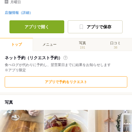
月曜日
店舗情報（詳細）
アプリで開く
アプリで保存
写真
口コミ
トップ
メニュー
191
38
ネット予約（リクエスト予約）
食べログが代わりに予約し、翌営業日までに結果をお知らせします
※アプリ限定
アプリで予約をリクエスト
写真