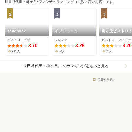
世田谷代田・梅ヶ丘
×
フレンチ
のランキング（点数の高いお店）です。
1
2
3
songbook
イブローニュ
梅ヶ丘ビストロ
ビストロ、ピザ
フレンチ
ビストロ、フレンチ
3.70
3.28
3.20
241人
54人
30人
世田谷代田・梅ヶ丘×フレンチ
のランキングをもっと見る
広告を非表示