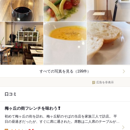
すべての写真を見る（199件）
広告を非表示
口コミ
梅ヶ丘の街フレンチを味わう❢
初めて梅ヶ丘の街を訪れ、梅ヶ丘駅のそばの当店を家族三人で訪店。 平
日の昼過ぎだったが、すぐに席に通された。席数は二人席のテーブルが
6(？)卓と四人掛けのテーブルが1卓である。 ...