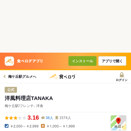
コースで使えるクーポン
戻る
クーポンを利用せず予約する
インストール
アプリで開く
梅ケ丘駅グルメへ
ログイン
公式
洋風料理店TANAKA
梅ケ丘駅/フレンチ､ 洋食
3.16
38
人
1574
人
￥2,000～￥2,999
￥1,000～￥1,999