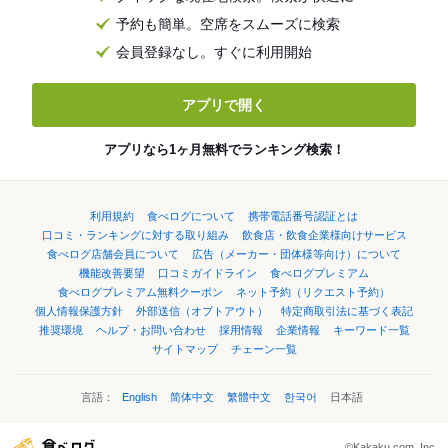
予約も簡単。空席をスムーズに検索
会員登録なし。すぐに利用開始
アプリで開く
アプリなら1ヶ月無料でランキング検索！
利用規約
食べログについて
携帯電話番号認証とは
口コミ・ランキングに対する取り組み
飲食店・飲食企業様向けサービス
食べログ店舗会員について
広告（メーカー・団体様等向け）について
機能改善要望
口コミガイドライン
食べログプレミアム
食べログプレミアム無料クーポン
ネット予約（リクエスト予約）
個人情報保護方針
外部送信（オプトアウト）
特定商取引法に基づく表記
推奨環境
ヘルプ・お問い合わせ
採用情報
企業情報
キーワード一覧
サイトマップ
チェーン一覧
言語：
English
简体中文
繁體中文
한국어
日本語
©Kakaku.com, Inc.