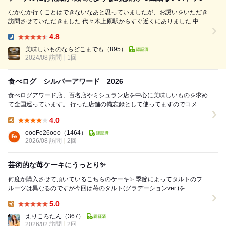
なかなか行くことはできないなあと思っていましたが、お誘いをいただき
訪問させていただきました 代々木上原駅からすぐ近くにありました 中に
入ると夏子さんが迎えてくれました 夏子さんは、クールビューティーな
4.8
感じでカッコいいです まずは、ウニタルト一品目からやられました 濃厚
Dinner:
なウニ...
美味しいものならどこまでも
（895）
2024/08 訪問
1回
食べログ シルバーアワード 2026
食べログアワード店、百名店やミシュラン店を中心に美味しいものを求め
て全国巡っています。 行った店舗の備忘録として使ってますのでコメン
トは少なめです。 日々の食事に感謝して。ごち...
4.0
Lunch:
oooFe26ooo
（1464）
2026/08 訪問
2回
芸術的な苺ケーキにうっとり✨
何度か購入させて頂いているこちらのケーキ✨ 季節によってタルトのフ
ルーツは異なるのですが今回は苺のタルト(グラデーションver.)を
omakaseにて予約ができた為購入させて頂き...
5.0
Lunch:
えりころたん
（367）
2026/02 訪問
2回