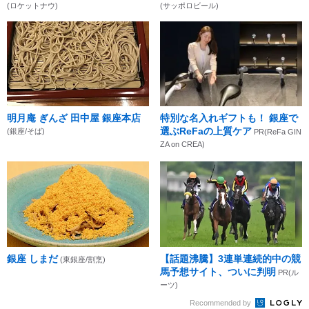
(ロケットナウ)
(サッポロビール)
明月庵 ぎんざ 田中屋 銀座本店
特別な名入れギフトも！ 銀座で
選ぶReFaの上質ケア
(銀座/そば)
PR(ReFa GIN
ZA on CREA)
銀座 しまだ
【話題沸騰】3連単連続的中の競
(東銀座/割烹)
馬予想サイト、ついに判明
PR(ル
ーツ)
Recommended by