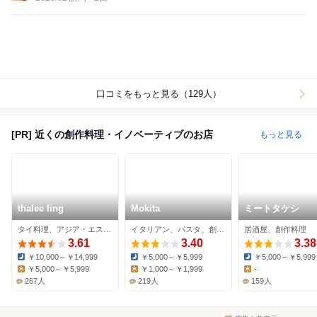
口コミをもっと見る（129人）
[PR] 近くの創作料理・イノベーティブのお店
もっと見る
thalee ling
Mokita
ミートタケシ
タイ料理、アジア・エスニック、イノベーティブ
イタリアン、パスタ、創作料理
居酒屋、創作料理
3.61
3.40
3.38
￥10,000～￥14,999
￥5,000～￥5,999
￥5,000～￥5,999
Dinner:
Dinner:
Dinner:
￥5,000～￥5,999
￥1,000～￥1,999
-
Lunch:
Lunch:
Lunch:
267人
219人
159人