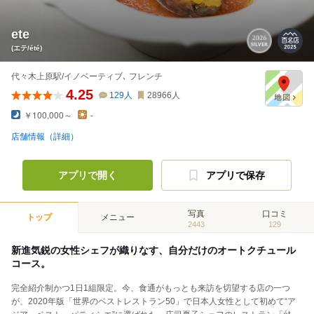
ete
(エテ/été)
代々木上原駅/イノベーティブ､ フレンチ
4.25
129
人
28966
人
￥100,000～
-
店舗情報（詳細）
アプリで開く
アプリで保存
写真
口コミ
トップ
メニュー
2443
129
新進気鋭の女性シェフが織りなす、自分だけのオートクチュール
コース。
完全紹介制かつ1日1組限定。今、食通がもっとも来訪を切望する店の一つ
が、2020年版「世界のベストレストラン50」で日本人女性として初めて“ア