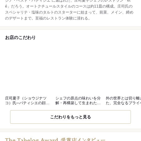
ジア・ベスト・パティシエ”に選ばれた、庄司夏子シェフのレストラン「ét
é」だろう。オートクチュールスタイルのコースは約11皿の構成。庄司氏の
スペシャリテ・塩味のタルトのスターターに始まって、前菜、メイン、締め
のデザートまで。至福のレストラン体験に浸れる。
お店のこだわり
庄司夏子（ショウジナツ
シェフの原点の味わいを分
外の世界とは切り離
コ）氏─パティシエの顔も
解・再構築して生まれた、
た、完全なるプライ
合わせ持つ
ウニのタルト
空間
こだわりをもっと見る